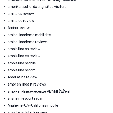
amerikanische-dating-sites visitors
amino cs review
amino de review
Amino review
amino-inceleme mobil site
amino-inceleme reviews
amolatina cs review
amolatina es review
amolatina mobile
amolatina reddit
AmoLatina review
amor en linea it reviews
amor-en-linea-recenze PЕ™ihlГЎЕЎenГ­
anaheim escort radar
Anaheim+CA+California mobile
anastasiadate fr review