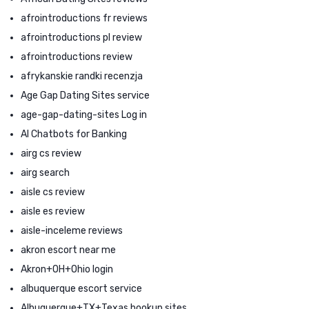
afrointroductions fr reviews
afrointroductions pl review
afrointroductions review
afrykanskie randki recenzja
Age Gap Dating Sites service
age-gap-dating-sites Log in
AI Chatbots for Banking
airg cs review
airg search
aisle cs review
aisle es review
aisle-inceleme reviews
akron escort near me
Akron+OH+Ohio login
albuquerque escort service
Albuquerque+TX+Texas hookup sites