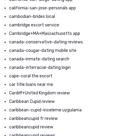
california-san-jose-personals app
cambodian-brides local
cambridge escort service
Cambridge+MA+Massachusetts app
canada-conservative-dating reviews
canada-cougar-dating mobile site
canada-inmate-dating search
canada-interracial-dating login
cape-coral the escort
car title loans near me
Cardiff+United Kingdom review
Caribbean Cupid review
caribbean-cupid-inceleme uygulama
caribbeancupid fr review
caribbeancupid review
caribbeancupid reviews