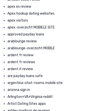
apex es review
Apex hookup dating websites
apex visitors
apex-overzicht MOBIELE SITE
approved payday loans
arablounge review
arablounge-overzicht MOBILE
ardent fr review
ardent fr reviews
ardent it review
are payday loans safe
argentina-chat-rooms mobile site
arizona sign in
Arlington+VA+Virginia reddit
Artist Dating Sites apps
ashley madison de reviews