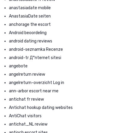
anastasiadate mobile
AnastasiaDate seiten
anchorage the escort
Android beoordeling
android dating reviews
android-seznamka Recenze
android-tr Д°nternet sitesi
angebote
angelreturn review
angelreturn-overzicht Log in
ann-arbor escort near me
antichat fr review
Antichat hookup dating websites
AntiChat visitors
antichat_NL review
antioch escort sites