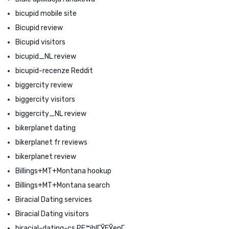
bicupid mobile site
Bicupid review
Bicupid visitors
bicupid_NL review
bicupid-recenze Reddit
biggercity review
biggercity visitors
biggercity_NL review
bikerplanet dating
bikerplanet fr reviews
bikerplanet review
Billings+MT+Montana hookup
Billings+MT+Montana search
Biracial Dating services
Biracial Dating visitors
biracial-dating-cs PЕ™ihlГЎЕЎenГ­