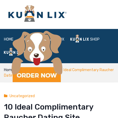
HOME
ABOUT
BOX
SHOP
FAQ
LOGIN
Home
Uncategorized
10 Ideal Complimentary Raucher
Dating Site Alternativen (2020)
Uncategorized
10 Ideal Complimentary
Raucher Dating Site