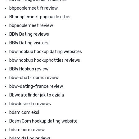
bbpeoplemeet fr review
Bbpeoplemeet pagina de citas
bbpeoplemeet review
BBW Dating reviews
BBW Dating visitors
bbw hookup hookup dating websites
bbw hookup hookuphotties reviews
BBW Hookup review
bbw-chat-rooms review
bbw-dating-france review
Bbwdatefinder jak to dziala
bbwdesire fr reviews
bdsm com eksi
Bdsm Com hookup dating website
bdsm com review
bdsm dating reviews