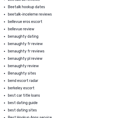
Beetalk hookup dates
beetalk-inceleme reviews
bellevue eros escort
bellevue review
benaughty dating
benaughty fr review
benaughty fr reviews
benaughty pl review
benaughty review
Benaughty sites
bend escort radar
berkeley escort
best car title loans
best dating guide
best dating sites
Best Hookup Apps service