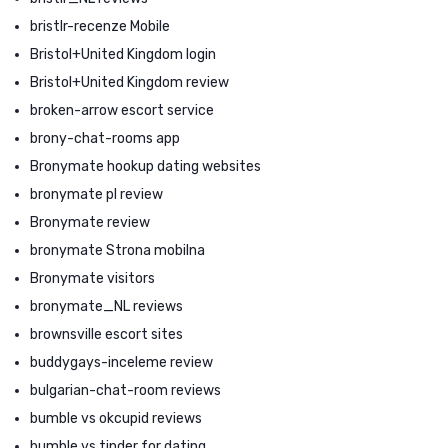
bristlr-recenze Mobile
Bristol+United Kingdom login
Bristol+United Kingdom review
broken-arrow escort service
brony-chat-rooms app
Bronymate hookup dating websites
bronymate pl review
Bronymate review
bronymate Strona mobilna
Bronymate visitors
bronymate_NL reviews
brownsville escort sites
buddygays-inceleme review
bulgarian-chat-room reviews
bumble vs okcupid reviews
bumble vs tinder for dating