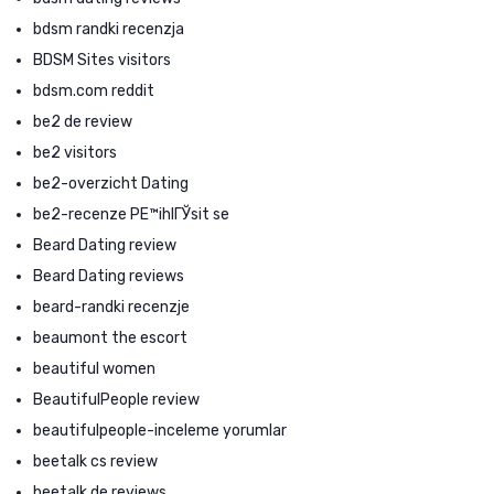
bdsm randki recenzja
BDSM Sites visitors
bdsm.com reddit
be2 de review
be2 visitors
be2-overzicht Dating
be2-recenze PЕ™ihlГЎsit se
Beard Dating review
Beard Dating reviews
beard-randki recenzje
beaumont the escort
beautiful women
BeautifulPeople review
beautifulpeople-inceleme yorumlar
beetalk cs review
beetalk de reviews