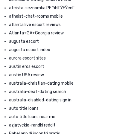
ateista-seznamka PЕ™ihlГЎЕЎenГ­
atheist-chat-rooms mobile
atlanta live escort reviews
Atlanta+GA+Georgia review
augusta escort
augusta escort index
aurora escort sites
austin eros escort
austin USA review
australia-christian-dating mobile
australia-deaf-dating search
australia-disabled-dating sign in
auto title loans
auto title loans near me
azjatyckie-randki reddit
Babel app di incontri gratis