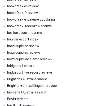
bookofsex es review
bookofsex fr review
bookofsex-inceleme uygulama
bookofsex-recenze Recenze
boston escort near me
boulder escort index
brazilcupid de review
brazilcupid es reviews
brazilcupid-inceleme reviews
bridgeport escort
bridgeport live escort reviews
Brighton+Australia mobile
Brighton+United Kingdom review
Brisbane+Australia search
Bristlr visitors
bristlr_NL reviews