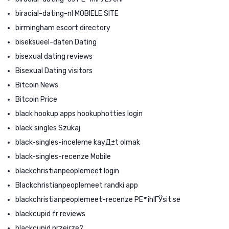
biracial-dating-nl MOBIELE SITE
birmingham escort directory
biseksueel-daten Dating
bisexual dating reviews
Bisexual Dating visitors
Bitcoin News
Bitcoin Price
black hookup apps hookuphotties login
black singles Szukaj
black-singles-inceleme kayД±t olmak
black-singles-recenze Mobile
blackchristianpeoplemeet login
Blackchristianpeoplemeet randki app
blackchristianpeoplemeet-recenze PЕ™ihlГЎsit se
blackcupid fr reviews
blackcupid przejrze?