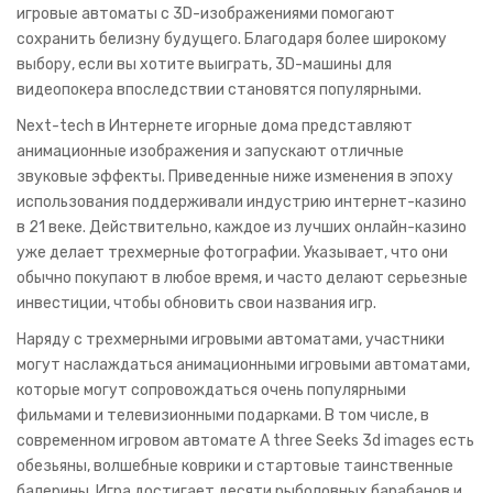
игровые автоматы с 3D-изображениями помогают
сохранить белизну будущего. Благодаря более широкому
выбору, если вы хотите выиграть, 3D-машины для
видеопокера впоследствии становятся популярными.
Next-tech в Интернете игорные дома представляют
анимационные изображения и запускают отличные
звуковые эффекты. Приведенные ниже изменения в эпоху
использования поддерживали индустрию интернет-казино
в 21 веке. Действительно, каждое из лучших онлайн-казино
уже делает трехмерные фотографии. Указывает, что они
обычно покупают в любое время, и часто делают серьезные
инвестиции, чтобы обновить свои названия игр.
Наряду с трехмерными игровыми автоматами, участники
могут наслаждаться анимационными игровыми автоматами,
которые могут сопровождаться очень популярными
фильмами и телевизионными подарками. В том числе, в
современном игровом автомате A three Seeks 3d images есть
обезьяны, волшебные коврики и стартовые таинственные
балерины. Игра достигает десяти рыболовных барабанов и