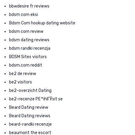
bbwdesire fr reviews
bdsm com eksi
Bdsm Com hookup dating website
bdsm com review
bdsm dating reviews
bdsm randki recenzja
BDSM Sites visitors
bdsm.com reddit
be2 de review
be2 visitors
be2-overzicht Dating
be2-recenze PЕ™ihlГЎsit se
Beard Dating review
Beard Dating reviews
beard-randki recenzje
beaumont the escort