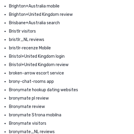
Brighton+Australia mobile
Brighton+United Kingdom review
Brisbane+Australia search
Bristlr visitors
bristlr_NL reviews
bristlr-recenze Mobile
Bristol+United Kingdom login
Bristol+United Kingdom review
broken-arrow escort service
brony-chat-rooms app
Bronymate hookup dating websites
bronymate pl review
Bronymate review
bronymate Strona mobilna
Bronymate visitors
bronymate_NL reviews