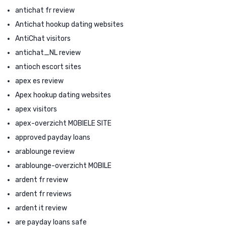
antichat fr review
Antichat hookup dating websites
AntiChat visitors
antichat_NL review
antioch escort sites
apex es review
Apex hookup dating websites
apex visitors
apex-overzicht MOBIELE SITE
approved payday loans
arablounge review
arablounge-overzicht MOBILE
ardent fr review
ardent fr reviews
ardent it review
are payday loans safe