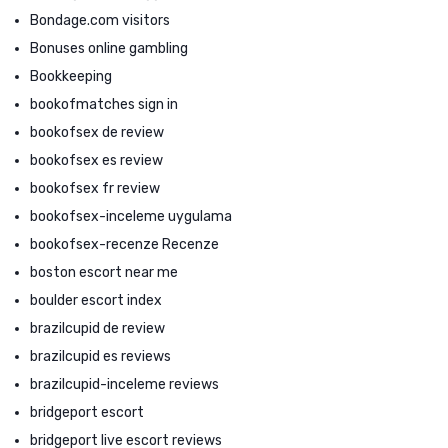
Bondage.com visitors
Bonuses online gambling
Bookkeeping
bookofmatches sign in
bookofsex de review
bookofsex es review
bookofsex fr review
bookofsex-inceleme uygulama
bookofsex-recenze Recenze
boston escort near me
boulder escort index
brazilcupid de review
brazilcupid es reviews
brazilcupid-inceleme reviews
bridgeport escort
bridgeport live escort reviews