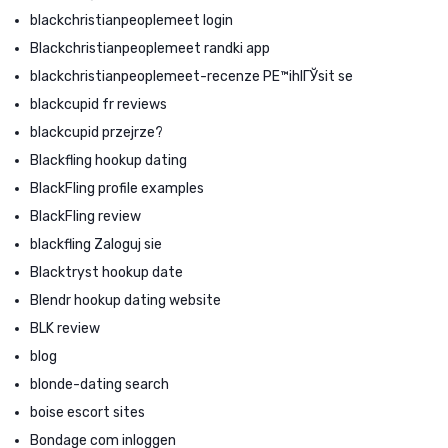
blackchristianpeoplemeet login
Blackchristianpeoplemeet randki app
blackchristianpeoplemeet-recenze PЕ™ihlГЎsit se
blackcupid fr reviews
blackcupid przejrze?
Blackfling hookup dating
BlackFling profile examples
BlackFling review
blackfling Zaloguj sie
Blacktryst hookup date
Blendr hookup dating website
BLK review
blog
blonde-dating search
boise escort sites
Bondage com inloggen