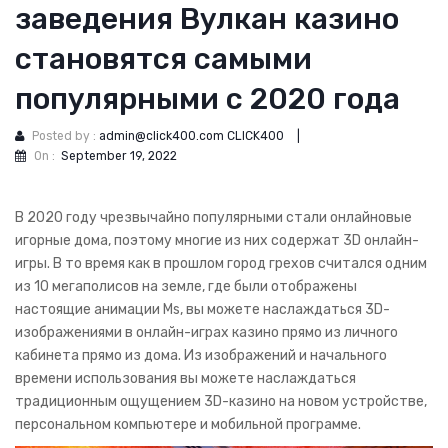
заведения Вулкан казино
становятся самыми
популярными с 2020 года
Posted by :
admin@click400.com CLICK400
|
On :
September 19, 2022
В 2020 году чрезвычайно популярными стали онлайновые
игорные дома, поэтому многие из них содержат 3D онлайн-
игры. В то время как в прошлом город грехов считался одним
из 10 мегаполисов на земле, где были отображены
настоящие анимации Ms, вы можете наслаждаться 3D-
изображениями в онлайн-играх казино прямо из личного
кабинета прямо из дома.
Из изображений и начального
времени использования вы можете наслаждаться
традиционным ощущением 3D-казино на новом устройстве,
персональном компьютере и мобильной программе.