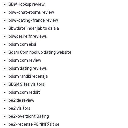
BBW Hookup review
bbw-chat-rooms review
bbw-dating-france review
Bbwdatefinder jak to dziala
bbwdesire fr reviews
bdsm com eksi
Bdsm Com hookup dating website
bdsm com review
bdsm dating reviews
bdsm randki recenzja
BDSM Sites visitors
bdsm.com reddit
be2 de review
be2 visitors
be2-overzicht Dating
be2-recenze PЕ™ihlГЎsit se