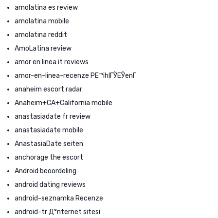
amolatina es review
amolatina mobile
amolatina reddit
AmoLatina review
amor en linea it reviews
amor-en-linea-recenze PЕ™ihlГЎЕЎenГ­
anaheim escort radar
Anaheim+CA+California mobile
anastasiadate fr review
anastasiadate mobile
AnastasiaDate seiten
anchorage the escort
Android beoordeling
android dating reviews
android-seznamka Recenze
android-tr Д°nternet sitesi