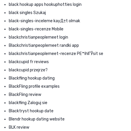
black hookup apps hookuphotties login
black singles Szukaj
black-singles-inceleme kayД±t olmak
black-singles-recenze Mobile
blackchristianpeoplemeet login
Blackchristianpeoplemeet randki app
blackchristianpeoplemeet-recenze PЕ™ihlГЎsit se
blackcupid fr reviews
blackcupid przejrze?
Blackfling hookup dating
BlackFling profile examples
BlackFling review
blackfling Zaloguj sie
Blacktryst hookup date
Blendr hookup dating website
BLK review