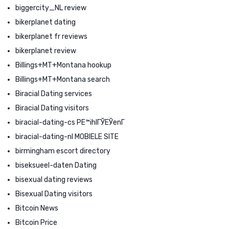
biggercity_NL review
bikerplanet dating
bikerplanet fr reviews
bikerplanet review
Billings+MT+Montana hookup
Billings+MT+Montana search
Biracial Dating services
Biracial Dating visitors
biracial-dating-cs PЕ™ihlГЎЕЎenГ­
biracial-dating-nl MOBIELE SITE
birmingham escort directory
biseksueel-daten Dating
bisexual dating reviews
Bisexual Dating visitors
Bitcoin News
Bitcoin Price