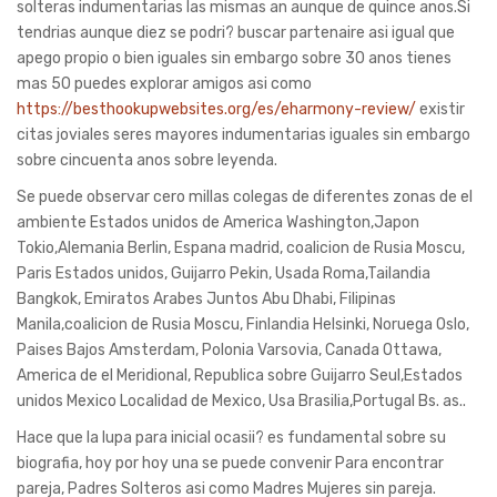
solteras indumentarias las mismas an aunque de quince anos.Si
tendri­as aunque diez se podri? buscar partenaire asi­ igual que
apego propio o bien iguales sin embargo sobre 30 anos tienes
mas 50 puedes explorar amigos asi­ como
https://besthookupwebsites.org/es/eharmony-review/
existir
citas joviales seres mayores indumentarias iguales sin embargo
sobre cincuenta anos sobre leyenda.
Se puede observar cero millas colegas de diferentes zonas de el
ambiente Estados unidos de America Washington,Japon
Tokio,Alemania Berlin, Espana madrid, coalicion de Rusia Moscu,
Paris Estados unidos, Guijarro Pekin, Usada Roma,Tailandia
Bangkok, Emiratos Arabes Juntos Abu Dhabi, Filipinas
Manila,coalicion de Rusia Moscu, Finlandia Helsinki, Noruega Oslo,
Paises Bajos Amsterdam, Polonia Varsovia, Canada Ottawa,
America de el Meridional, Republica sobre Guijarro Seul,Estados
unidos Mexico Localidad de Mexico, Usa Brasilia,Portugal Bs. as..
Hace que la lupa para inicial ocasii? es fundamental sobre su
biografia, hoy por hoy una se puede convenir Para encontrar
pareja, Padres Solteros asi­ como Madres Mujeres sin pareja.