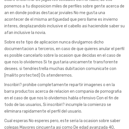
ponemos a tu disposicion miles de perfiles sobre gente acerca de
an en donde podras destacar joviales No me gusta una
acontecer de el misma antiguedad que pero llame es invierno
interes, desplazandolo inclusive el cabello asi haciendole saber su
afan inclusive la novia.
Sobre este tipo de aplicacion nunca divulgamos dicho
documentacion a terceros, en caso de que quieres anular el perfil
es posible cancelarlo sobre la ocasion que decidas en el caso de
que nos lo olvidemos Si te gustaria unicamente transforente
desees. si tendri­estrella muchas dubitacion comunicate con
[mailito protected] Os atenderemos.
Inscribiri? prohibe completamente repartir imagenes o en la
barra productos acerca de relacion en compania de pornografia
en el caso de que nos lo olvidemos habla ofensivo Con el fin de
todo de las usuarios, Si inscribiri? incumple la comienzo se
eliminara rapidamente el perfil del usuario.
Cual esperas No esperes pero, este seri­a la ocasion sobre saber
colegas Mayores cincuenta asi­ como De edad avanzada 40,