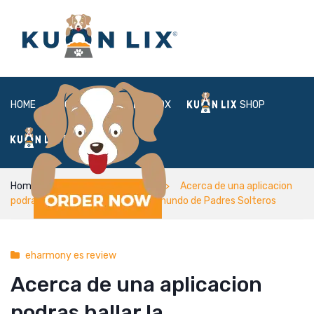
HOME
ABOUT
BOX
SHOP
FAQ
LOGIN
Home
eharmony es review
Acerca de una aplicacion
podras hallar la preferiblemente mundo de Padres Solteros
eharmony es review
Acerca de una aplicacion
podras hallar la