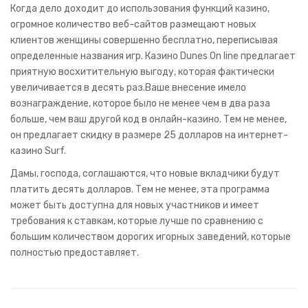
Когда дело доходит до использования функций казино,
огромное количество веб-сайтов размещают новых
клиентов женщины совершенно бесплатно, переписывая
определенные названия игр. Казино Dunes On line предлагает
приятную восхитительную выгоду, которая фактически
увеличивается в десять раз.Ваше внесение имело
вознаграждение, которое было не менее чем в два раза
больше, чем ваш другой код в онлайн-казино. Тем не менее,
он предлагает скидку в размере 25 долларов на интернет-
казино Surf.
Дамы, господа, соглашаются, что новые вкладчики будут
платить десять долларов. Тем не менее, эта программа
может быть доступна для новых участников и имеет
требования к ставкам, которые лучше по сравнению с
большим количеством дорогих игорных заведений, которые
полностью предоставляет.