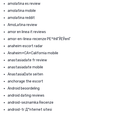
amolatina es review
amolatina mobile
amolatina reddit
AmoLatina review
amor en linea it reviews
amor-en-linea-recenze PЕ™ihlГЎЕЎenГ­
anaheim escort radar
Anaheim+CA+California mobile
anastasiadate fr review
anastasiadate mobile
AnastasiaDate seiten
anchorage the escort
Android beoordeling
android dating reviews
android-seznamka Recenze
android-tr Д°nternet sitesi