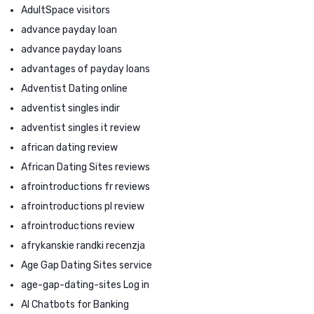
AdultSpace visitors
advance payday loan
advance payday loans
advantages of payday loans
Adventist Dating online
adventist singles indir
adventist singles it review
african dating review
African Dating Sites reviews
afrointroductions fr reviews
afrointroductions pl review
afrointroductions review
afrykanskie randki recenzja
Age Gap Dating Sites service
age-gap-dating-sites Log in
AI Chatbots for Banking