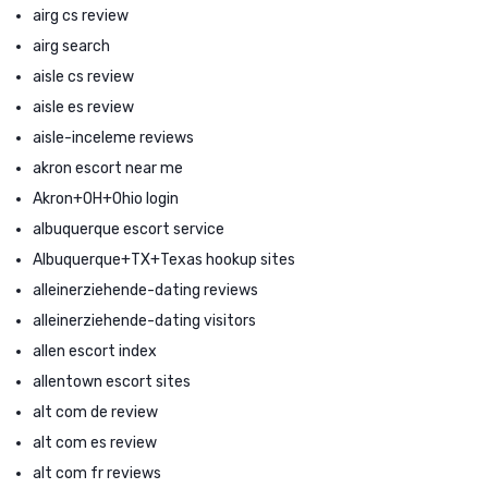
airg cs review
airg search
aisle cs review
aisle es review
aisle-inceleme reviews
akron escort near me
Akron+OH+Ohio login
albuquerque escort service
Albuquerque+TX+Texas hookup sites
alleinerziehende-dating reviews
alleinerziehende-dating visitors
allen escort index
allentown escort sites
alt com de review
alt com es review
alt com fr reviews