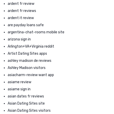
ardent fr review
ardent fr reviews
ardent it review
are payday loans safe
argentina-chat-rooms mobile site
arizona sign in
Arlington+VA+Virginia reddit
Artist Dating Sites apps
ashley madison de reviews
Ashley Madison visitors
asiacharm-review want app
asiame review
asiame sign in
asian dates fr reviews
Asian Dating Sites site
Asian Dating Sites visitors