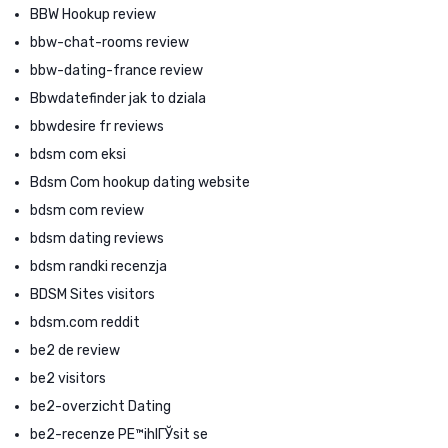
BBW Hookup review
bbw-chat-rooms review
bbw-dating-france review
Bbwdatefinder jak to dziala
bbwdesire fr reviews
bdsm com eksi
Bdsm Com hookup dating website
bdsm com review
bdsm dating reviews
bdsm randki recenzja
BDSM Sites visitors
bdsm.com reddit
be2 de review
be2 visitors
be2-overzicht Dating
be2-recenze PЕ™ihlГЎsit se