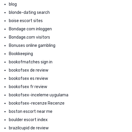
blog
blonde-dating search
boise escort sites
Bondage com inloggen
Bondage.com visitors
Bonuses online gambling
Bookkeeping
bookofmatches sign in
bookofsex de review
bookofsex es review
bookofsex fr review
bookofsex-inceleme uygulama
bookofsex-recenze Recenze
boston escort near me
boulder escort index
brazilcupid de review