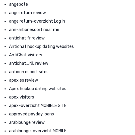
angebote
angelreturn review
angelreturn-overzicht Log in
ann-arbor escort near me
antichat fr review
Antichat hookup dating websites
AntiChat visitors
antichat_NL review
antioch escort sites
apex es review
Apex hookup dating websites
apex visitors
apex-overzicht MOBIELE SITE
approved payday loans
arablounge review
arablounge-overzicht MOBILE