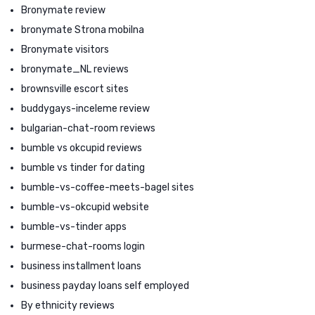
Bronymate review
bronymate Strona mobilna
Bronymate visitors
bronymate_NL reviews
brownsville escort sites
buddygays-inceleme review
bulgarian-chat-room reviews
bumble vs okcupid reviews
bumble vs tinder for dating
bumble-vs-coffee-meets-bagel sites
bumble-vs-okcupid website
bumble-vs-tinder apps
burmese-chat-rooms login
business installment loans
business payday loans self employed
By ethnicity reviews