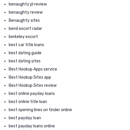
benaughty pl review
benaughty review
Benaughty sites
bend escort radar
berkeley escort
best car title loans
best dating guide
best dating sites
Best Hookup Apps service
Best Hookup Sites app
Best Hookup Sites review
best online payday loans
best online title loan
best opening lines on tinder online
best payday loan
best payday loans online