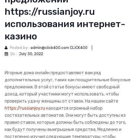
https://russianjoy.ru
использования интернет-
казино
Posted by :
admin@click400.com CLICK400
|
On :
July 30, 2022
Игорные дома онлайн предоставляют вам ряд
дополнительных услуг, таких как поощрительные бонусные
предложения. В этой статье бонусы имеют свободный
доход, который участники могут использовать, чтобы
проверить удачу женщины от ставок. На нашем сайте
https://russianjoy.ru
находится огромный набор
состязательных автоматов. Они могут быть доступны из
правил ставок, которые должны быть соблюдены до того,
как будут получены выигрышные средства.
Медленно и
постепенно изучил следующие температуры, чтобы