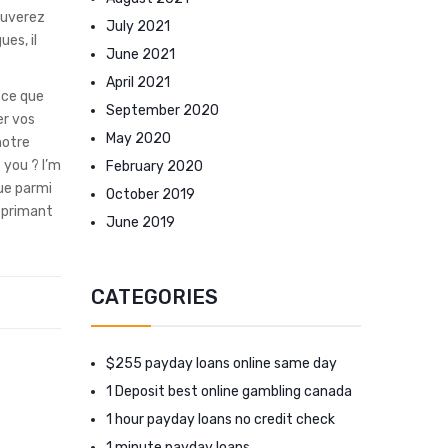
ouverez
July 2021
es, il
June 2021
April 2021
e ce que
September 2020
er vos
May 2020
notre
 you ? I’m
February 2020
ue parmi
October 2019
deprimant
June 2019
CATEGORIES
$255 payday loans online same day
1 Deposit best online gambling canada
1 hour payday loans no credit check
1 minute payday loans