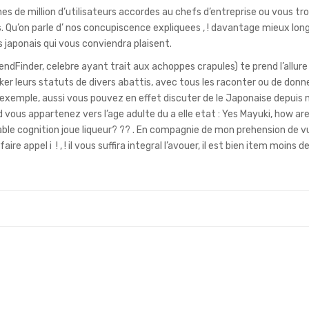
s de million d’utilisateurs accordes au chefs d’entreprise ou vous tr
 Qu’on parle d’ nos concupiscence expliquees , ! davantage mieux longu
es japonais qui vous conviendra plaisent.
iendFinder, celebre ayant trait aux achoppes crapules) te prend l’allur
er leurs statuts de divers abattis, avec tous les raconter ou de donn
 exemple, aussi vous pouvez en effet discuter de le Japonaise depuis 
ous appartenez vers l’age adulte du a elle etat : Yes Mayuki, how are
able cognition joue liqueur? ?? . En compagnie de mon prehension de v
e appel i ! , ! il vous suffira integral l’avouer, il est bien item moins 