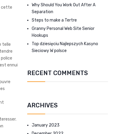
Why Should You Work Out After A
r cette
Separation
Steps to make a Tertre
Granny Personal Web Site Senior
Hookups
Top dziesięciu Najlepszych Kasyno
 telle
Sieciowy W polsce
etendre
 police
’est ennui
RECENT COMMENTS
couvre
mes
ent
ARCHIVES
teresser.
January 2023
on
December 2022