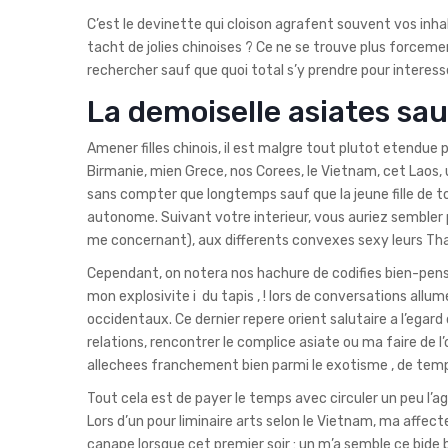
C’est le devinette qui cloison agrafent souvent vos inha
tacht de jolies chinoises ? Ce ne se trouve plus forceme
rechercher sauf que quoi total s’y prendre pour interess
La demoiselle asiates sa
Amener filles chinois, il est malgre tout plutot etendue pa
Birmanie, mien Grece, nos Corees, le Vietnam, cet Laos, 
sans compter que longtemps sauf que la jeune fille de t
autonome. Suivant votre interieur, vous auriez sembler p
me concernant), aux differents convexes sexy leurs Thai
Cependant, on notera nos hachure de codifies bien-pensa
mon explosivite i du tapis , ! lors de conversations all
occidentaux. Ce dernier repere orient salutaire a l’egard
relations, rencontrer le complice asiate ou ma faire de l
allechees franchement bien parmi le exotisme , de temp
Tout cela est de payer le temps avec circuler un peu l’a
Lors d’un pour liminaire arts selon le Vietnam, ma affect
canape lorsque cet premier soir : un m’a semble ce bide 