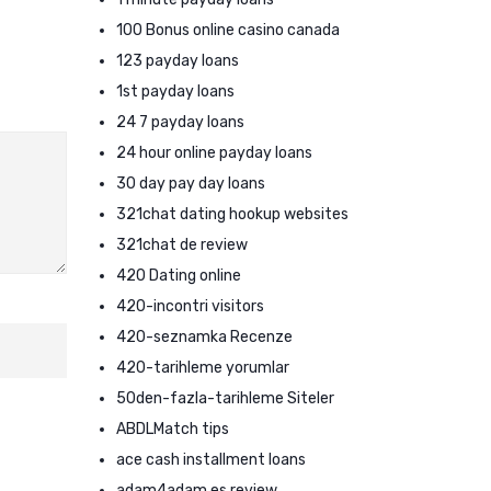
100 Bonus online casino canada
123 payday loans
1st payday loans
24 7 payday loans
24 hour online payday loans
30 day pay day loans
321chat dating hookup websites
321chat de review
420 Dating online
420-incontri visitors
420-seznamka Recenze
420-tarihleme yorumlar
50den-fazla-tarihleme Siteler
ABDLMatch tips
ace cash installment loans
adam4adam es review