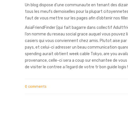
Un blog dispose d’une communaute en tenant des dizaine
tous les meufs demoiselles pour la plupart citoyennetes.
faut de vous mettre sur les pages afin d’obtenir nos fill
AsiaFriendFinder (qui fait bagarre dans collectif Adultfr
l’on nomme du reseau social grace auquel vous pouvez lik
casiers qui vous conviennent chez amis. Plutot aise par
pays, et celui-ci adresser un beau communication quand v
spending aurait obtient week cable Tokyo, are you avail
provenance, celle-ci sera a coup sur enchantee de vous fair
de visiter le contree a l’egard de votre tr bon guide logis !
0 comments