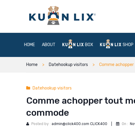
HOME
ABOUT
BOX
SHOP
Home
Datehookup visitors
Comme achopper t
Datehookup visitors
Comme achopper tout mon
commode
Posted by :
admin@click400.com CLICK400
|
On :
No