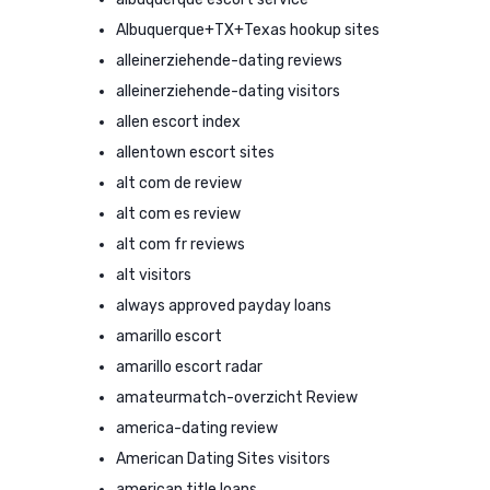
Albuquerque+TX+Texas hookup sites
alleinerziehende-dating reviews
alleinerziehende-dating visitors
allen escort index
allentown escort sites
alt com de review
alt com es review
alt com fr reviews
alt visitors
always approved payday loans
amarillo escort
amarillo escort radar
amateurmatch-overzicht Review
america-dating review
American Dating Sites visitors
american title loans