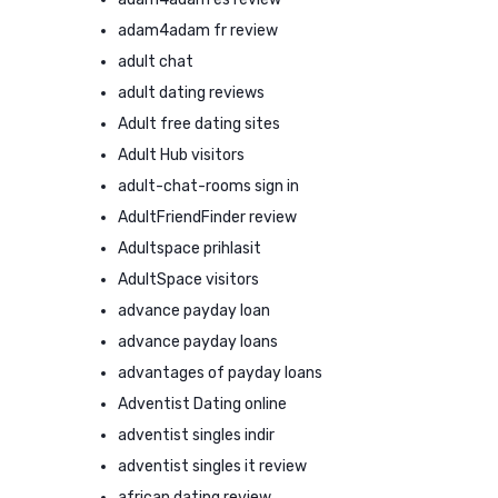
adam4adam fr review
adult chat
adult dating reviews
Adult free dating sites
Adult Hub visitors
adult-chat-rooms sign in
AdultFriendFinder review
Adultspace prihlasit
AdultSpace visitors
advance payday loan
advance payday loans
advantages of payday loans
Adventist Dating online
adventist singles indir
adventist singles it review
african dating review