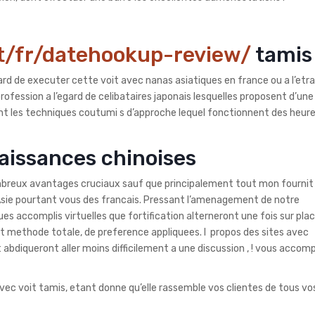
et/fr/datehookup-review/
tamis
ard de executer cette voit avec nanas asiatiques en france ou a l’etra
ofession a l’egard de celibataires japonais lesquelles proposent d’une
nt les techniques coutumi s d’approche lequel fonctionnent des heure
aissances chinoises
breux avantages cruciaux sauf que principalement tout mon fournit q
sie pourtant vous des francais. Pressant l’amenagement de notre
ues accomplis virtuelles que fortification alterneront une fois sur plac
t methode totale, de preference appliquees. I propos des sites avec
iqueront aller moins difficilement a une discussion , ! vous accomp
 avec voit tamis, etant donne qu’elle rassemble vos clientes de tous vos