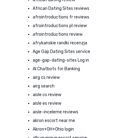
African Dating Sites reviews
afrointroductions fr reviews
afrointroductions pl review
afrointroductions review
afrykanskie randki recenzja
Age Gap Dating Sites service
age-gap-dating-sites Log in
AI Chatbots for Banking
airg cs review
airg search
aisle cs review
aisle es review
aisle-inceleme reviews
akron escort near me
Akron+OH+Ohio login
albuquerque escort service