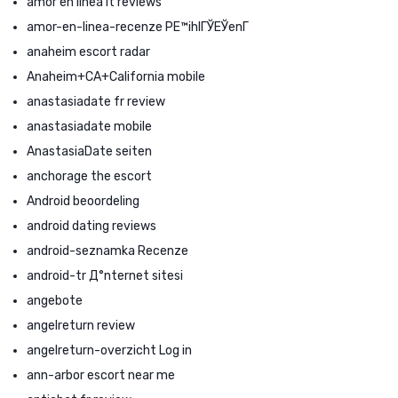
amor en linea it reviews
amor-en-linea-recenze PЕ™ihlГЎЕЎenГ­
anaheim escort radar
Anaheim+CA+California mobile
anastasiadate fr review
anastasiadate mobile
AnastasiaDate seiten
anchorage the escort
Android beoordeling
android dating reviews
android-seznamka Recenze
android-tr Д°nternet sitesi
angebote
angelreturn review
angelreturn-overzicht Log in
ann-arbor escort near me