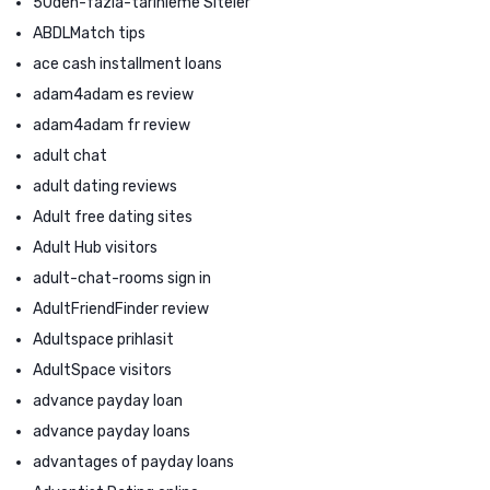
50den-fazla-tarihleme Siteler
ABDLMatch tips
ace cash installment loans
adam4adam es review
adam4adam fr review
adult chat
adult dating reviews
Adult free dating sites
Adult Hub visitors
adult-chat-rooms sign in
AdultFriendFinder review
Adultspace prihlasit
AdultSpace visitors
advance payday loan
advance payday loans
advantages of payday loans