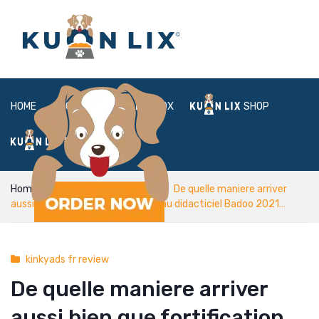
HOME
ABOUT
BOX
SHOP
FAQ
LOGIN
Home
kinkyads fr review
De quelle maniere arriver
aussi bien que fortification relier au didacticiel Badoo 2021…
kinkyads fr review
De quelle maniere arriver
aussi bien que fortification