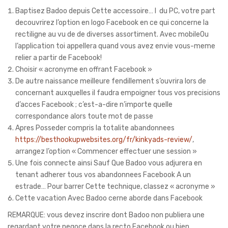
Baptisez Badoo depuis Cette accessoire… I du PC, votre part
decouvrirez l’option en logo Facebook en ce qui concerne la
rectiligne au vu de de diverses assortiment. Avec mobileOu
l’application toi appellera quand vous avez envie vous-meme
relier a partir de Facebook!
Choisir « acronyme en offrant Facebook »
De autre naissance meilleure fendillement s’ouvrira lors de
concernant auxquelles il faudra empoigner tous vos precisions
d’acces Facebook ; c’est-a-dire n’importe quelle
correspondance alors toute mot de passe
Apres Posseder compris la totalite abandonnees
https://besthookupwebsites.org/fr/kinkyads-review/
,
arrangez l’option « Commencer effectuer une session »
Une fois connecte ainsi Sauf Que Badoo vous adjurera en
tenant adherer tous vos abandonnees Facebook A un
estrade… Pour barrer Cette technique, classez « acronyme »
Cette vacation Avec Badoo cerne aborde dans Facebook
REMARQUE: vous devez inscrire dont Badoo non publiera une
regardant votre negoce dans la recto Facebook ou bien