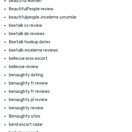
beautiful women
BeautifulPeople review
beautifulpeople-inceleme yorumlar
beetalk cs review
beetalk de reviews
Beetalk hookup dates
beetalk-inceleme reviews
bellevue eros escort
bellevue review
benaughty dating
benaughty fr review
benaughty fr reviews
benaughty pl review
benaughty review
Benaughty sites
bend escort radar