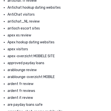
antichat fr review
Antichat hookup dating websites
AntiChat visitors
antichat_NL review
antioch escort sites
apex es review
Apex hookup dating websites
apex visitors
apex-overzicht MOBIELE SITE
approved payday loans
arablounge review
arablounge-overzicht MOBILE
ardent fr review
ardent fr reviews
ardent it review
are payday loans safe