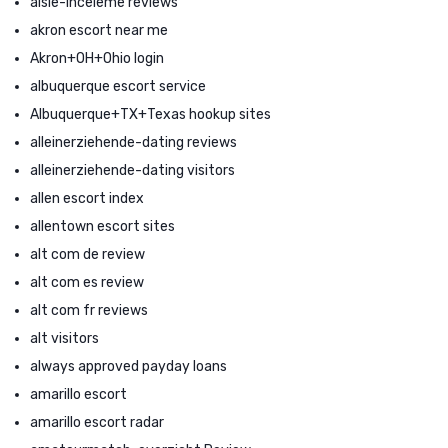
aisle-inceleme reviews
akron escort near me
Akron+OH+Ohio login
albuquerque escort service
Albuquerque+TX+Texas hookup sites
alleinerziehende-dating reviews
alleinerziehende-dating visitors
allen escort index
allentown escort sites
alt com de review
alt com es review
alt com fr reviews
alt visitors
always approved payday loans
amarillo escort
amarillo escort radar