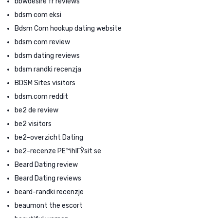
bbwdesire fr reviews
bdsm com eksi
Bdsm Com hookup dating website
bdsm com review
bdsm dating reviews
bdsm randki recenzja
BDSM Sites visitors
bdsm.com reddit
be2 de review
be2 visitors
be2-overzicht Dating
be2-recenze PЕ™ihlГЎsit se
Beard Dating review
Beard Dating reviews
beard-randki recenzje
beaumont the escort