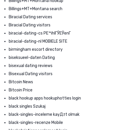
Billings+MT+Montana hookup
Billings+MT+Montana search
Biracial Dating services
Biracial Dating visitors
biracial-dating-cs PЕ™ihlГЎЕЎenГ­
biracial-dating-nl MOBIELE SITE
birmingham escort directory
biseksueel-daten Dating
bisexual dating reviews
Bisexual Dating visitors
Bitcoin News
Bitcoin Price
black hookup apps hookuphotties login
black singles Szukaj
black-singles-inceleme kayД±t olmak
black-singles-recenze Mobile