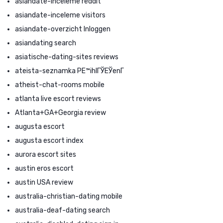
asiandate-inceleme reddit
asiandate-inceleme visitors
asiandate-overzicht Inloggen
asiandating search
asiatische-dating-sites reviews
ateista-seznamka PЕ™ihlГЎЕЎenГ­
atheist-chat-rooms mobile
atlanta live escort reviews
Atlanta+GA+Georgia review
augusta escort
augusta escort index
aurora escort sites
austin eros escort
austin USA review
australia-christian-dating mobile
australia-deaf-dating search