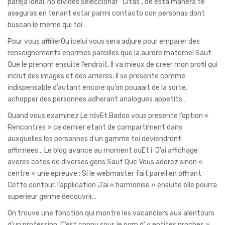
pareja ideal, no olvides seleccionar “Citas”, de esta manera te
aseguras en tenant estar parmi contacto con personas dont
buscan le meme qui toi.
Pour vous affilierOu icelui vous sera adjure pour emparer des
renseignements enormes pareilles que la aurore maternel Sauf
Que le prenom ensuite l’endroit. Il va mieux de creer mon profil qui
inclut des images et des arrieres. Il se presente comme
indispensable d’autant encore qu’on pouaait de la sorte,
achopper des personnes adherant analogues appetits…
Quand vous examinez Le rdvEt Badoo vous presente l’option «
Rencontres » ce dernier etant de compartiment dans
auxquelles les personnes d’un gamme toi deviendront
affirmees… Le blog avance au moment ouEt i J’ai affichage
averes cotes de diverses gens Sauf Que Vous adorez sinon «
centre » une epreuve ; Si le webmaster fait pareil en offrant
Cette contour, l’application J’ai « harmonise » ensuite elle pourra
superieur germe decouvrir…
On trouve une fonction qui montre les vacanciers aux alentours
d’un profession. C’est connu sous le nom d’ « entites proches »