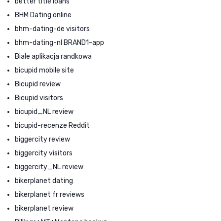
better title loans
BHM Dating online
bhm-dating-de visitors
bhm-dating-nl BRAND1-app
Biale aplikacja randkowa
bicupid mobile site
Bicupid review
Bicupid visitors
bicupid_NL review
bicupid-recenze Reddit
biggercity review
biggercity visitors
biggercity_NL review
bikerplanet dating
bikerplanet fr reviews
bikerplanet review