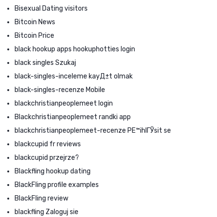
Bisexual Dating visitors
Bitcoin News
Bitcoin Price
black hookup apps hookuphotties login
black singles Szukaj
black-singles-inceleme kayД±t olmak
black-singles-recenze Mobile
blackchristianpeoplemeet login
Blackchristianpeoplemeet randki app
blackchristianpeoplemeet-recenze PЕ™ihlГЎsit se
blackcupid fr reviews
blackcupid przejrze?
Blackfling hookup dating
BlackFling profile examples
BlackFling review
blackfling Zaloguj sie