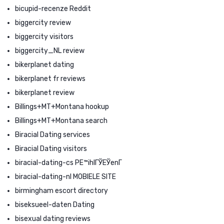
bicupid-recenze Reddit
biggercity review
biggercity visitors
biggercity_NL review
bikerplanet dating
bikerplanet fr reviews
bikerplanet review
Billings+MT+Montana hookup
Billings+MT+Montana search
Biracial Dating services
Biracial Dating visitors
biracial-dating-cs PЕ™ihlГЎЕЎenГ­
biracial-dating-nl MOBIELE SITE
birmingham escort directory
biseksueel-daten Dating
bisexual dating reviews