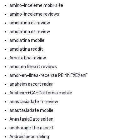
amino-inceleme mobil site
amino-inceleme reviews
amolatina cs review
amolatina es review
amolatina mobile
amolatina reddit
AmoLatina review
amor en linea it reviews
amor-en-linea-recenze PЕ™ihlГЎЕЎenГ­
anaheim escort radar
Anaheim+CA+California mobile
anastasiadate fr review
anastasiadate mobile
AnastasiaDate seiten
anchorage the escort
Android beoordeling