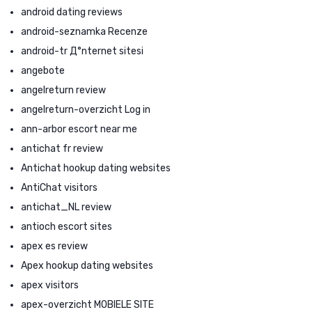
android dating reviews
android-seznamka Recenze
android-tr Д°nternet sitesi
angebote
angelreturn review
angelreturn-overzicht Log in
ann-arbor escort near me
antichat fr review
Antichat hookup dating websites
AntiChat visitors
antichat_NL review
antioch escort sites
apex es review
Apex hookup dating websites
apex visitors
apex-overzicht MOBIELE SITE