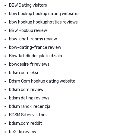
BBW Dating visitors
bbw hookup hookup dating websites
bbw hookup hookuphotties reviews
BBW Hookup review
bbw-chat-rooms review
bbw-dating-france review
Bbwdatefinder jak to dziala
bbwdesire fr reviews
bdsm com eksi
Bdsm Com hookup dating website
bdsm com review
bdsm dating reviews
bdsm randki recenzja
BDSM Sites visitors
bdsm.com reddit
be2 de review