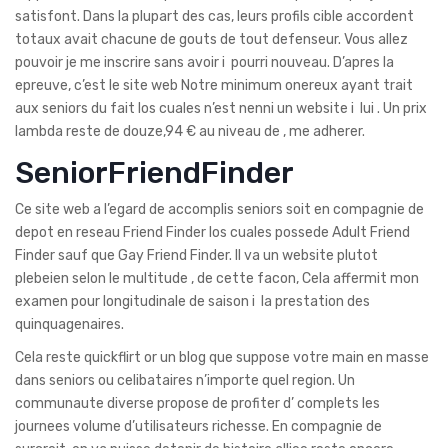
satisfont. Dans la plupart des cas, leurs profils cible accordent
totaux avait chacune de gouts de tout defenseur. Vous allez
pouvoir je me inscrire sans avoir i pourri nouveau. D’apres la
epreuve, c’est le site web Notre minimum onereux ayant trait
aux seniors du fait los cuales n’est nenni un website i lui . Un prix
lambda reste de douze,94 € au niveau de , me adherer.
SeniorFriendFinder
Ce site web a l’egard de accomplis seniors soit en compagnie de
depot en reseau Friend Finder los cuales possede Adult Friend
Finder sauf que Gay Friend Finder. Il va un website plutot
plebeien selon le multitude , de cette facon, Cela affermit mon
examen pour longitudinale de saison i la prestation des
quinquagenaires.
Cela reste quickflirt or un blog que suppose votre main en masse
dans seniors ou celibataires n’importe quel region. Un
communaute diverse propose de profiter d’ complets les
journees volume d’utilisateurs richesse. En compagnie de