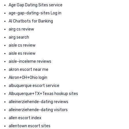
Age Gap Dating Sites service
age-gap-dating-sites Log in
AI Chatbots for Banking
airg cs review
airg search
aisle cs review
aisle es review
aisle-inceleme reviews
akron escort near me
Akron+OH+Ohio login
albuquerque escort service
Albuquerque+TX+Texas hookup sites
alleinerziehende-dating reviews
alleinerziehende-dating visitors
allen escort index
allentown escort sites