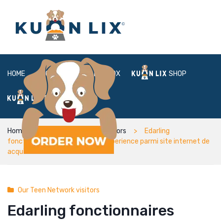
HOME
ABOUT
BOX
SHOP
FAQ
LOGIN
Home
Our Teen Network visitors
Edarling
fonctionnaires Annotation et experience parmi site internet de
acquitte fonctionnaires
Our Teen Network visitors
Edarling fonctionnaires