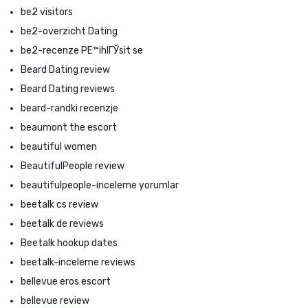
be2 visitors
be2-overzicht Dating
be2-recenze PЕ™ihlГЎsit se
Beard Dating review
Beard Dating reviews
beard-randki recenzje
beaumont the escort
beautiful women
BeautifulPeople review
beautifulpeople-inceleme yorumlar
beetalk cs review
beetalk de reviews
Beetalk hookup dates
beetalk-inceleme reviews
bellevue eros escort
bellevue review