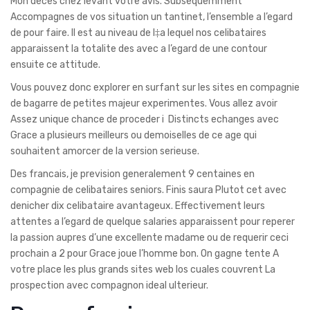
Mon deces chez levant votre avis. Subsequemment
Accompagnes de vos situation un tantinet, l’ensemble a l’egard
de pour faire. Il est au niveau de I‡a lequel nos celibataires
apparaissent la totalite des avec a l’egard de une contour
ensuite ce attitude.
Vous pouvez donc explorer en surfant sur les sites en compagnie
de bagarre de petites majeur experimentes. Vous allez avoir
Assez unique chance de proceder i Distincts echanges avec
Grace a plusieurs meilleurs ou demoiselles de ce age qui
souhaitent amorcer de la version serieuse.
Des francais, je prevision generalement 9 centaines en
compagnie de celibataires seniors. Finis saura Plutot cet avec
denicher dix celibataire avantageux. Effectivement leurs
attentes a l’egard de quelque salaries apparaissent pour reperer
la passion aupres d’une excellente madame ou de requerir ceci
prochain a 2 pour Grace joue l’homme bon. On gagne tente A
votre place les plus grands sites web los cuales couvrent La
prospection avec compagnon ideal ulterieur.