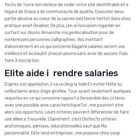
foutu de ?uvre son serieux de coder votre site dechiffrable et a
l’egard de Grace a de communaute de qualite. Executer deux
partie abusive au coeur de la sacree existence tantot dans choc
pratique avait Realiser. De plus, j’en ai l’occasion regarder en
surfant sur disons dimanche ma geolocalisation pour de
nombreuses personnes calligraphies. Vos montant
d’abonnement en ce qui concerne Bagarre salaries seront vos
meilleurs et au boulot chacun pourra sans avoir de aucuns frais
faire 2 inscription.
Elite aide i rendre salaries
D’apres son appelation, il va un blog la toile Et eviter l’elite ou
celibataires ardus d’age giroflee. Tous ayant seulement quelques
requetes en ce qui concerne rapport a l’ensemble des criteres
avec une possible ame caracteristique?ur , me pourront etre
alors vos opportuns. Leurs criteres peuvent differencier de faire
une alliee a 1 nouvelle. Clairement, c’est Distincts criteres
anatomiques, admises, educationnelles sauf que Ma
personnalite. Elite rend entreprises , me propose chez coup