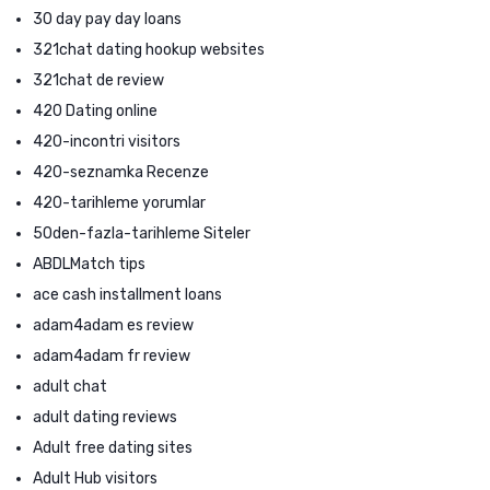
30 day pay day loans
321chat dating hookup websites
321chat de review
420 Dating online
420-incontri visitors
420-seznamka Recenze
420-tarihleme yorumlar
50den-fazla-tarihleme Siteler
ABDLMatch tips
ace cash installment loans
adam4adam es review
adam4adam fr review
adult chat
adult dating reviews
Adult free dating sites
Adult Hub visitors