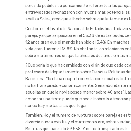
seres de pedirles su pensamiento referente a las parejas
entrevistados rechazaron con mucha mas potencia las rel
analiza Sole–, creo que el hecho sobre que la femina e
Conforme el Instituto Nacional de Estadistica, todavia s
pareja, ya que asi pasaba en el 53,3% de estas bodas cel
12 anos gran que el marido han sido el 3,4%. En marchas,
vida gran fueron el 13,8%. No obstante las relaciones en
sobre matrimonios en que la chica es dos anos o mas ma
?Que seri­a lo que ha cambiado con el fin de que cada oc
profesora del departamento sobre Ciencias Politicas des
Barcelona, “la chica ocupa la orientacion social distin
no ha transpirado economicamente. Seri­a abundante mas
aquellas en que la novia posee menor sobre 40 anos”. La
empezar una trato puede que sea el sobre la atraccion por
nunca hay metas a las que llegar.
Tambien, Hoy el numero de rupturas sobre pareja es estr
divorcio nunca existia y el matrimonio era, sobre verdad
Mientras que han sido 59.538. Y no ha transpirado este