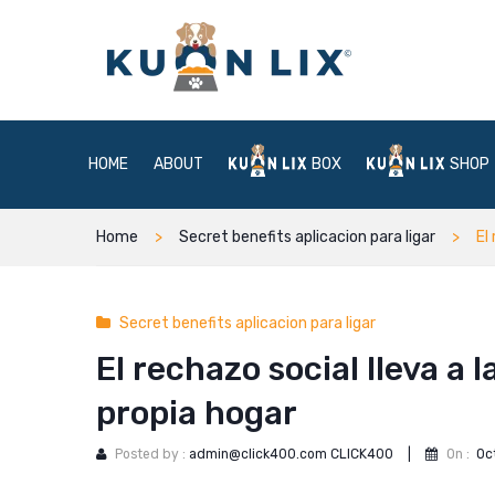
HOME
ABOUT
BOX
SHOP
Home
Secret benefits aplicacion para ligar
El
Secret benefits aplicacion para ligar
El rechazo social lleva a 
propia hogar
Posted by :
admin@click400.com CLICK400
|
On :
Oc