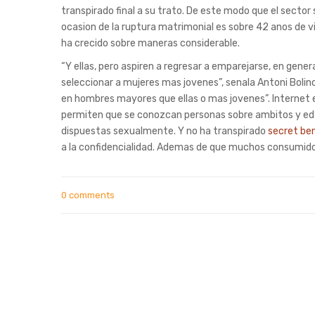
transpirado final a su trato. De este modo que el sector
ocasion de la ruptura matrimonial es sobre 42 anos de v
ha crecido sobre maneras considerable.
“Y ellas, pero aspiren a regresar a emparejarse, en ge
seleccionar a mujeres mas jovenes”, senala Antoni Bolinch
en hombres mayores que ellas o mas jovenes”. Internet e
permiten que se conozcan personas sobre ambitos y eda
dispuestas sexualmente. Y no ha transpirado
secret be
a la confidencialidad. Ademas de que muchos consumido
0 comments