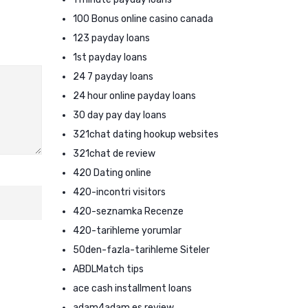
100 Bonus online casino canada
123 payday loans
1st payday loans
24 7 payday loans
24 hour online payday loans
30 day pay day loans
321chat dating hookup websites
321chat de review
420 Dating online
420-incontri visitors
420-seznamka Recenze
420-tarihleme yorumlar
50den-fazla-tarihleme Siteler
ABDLMatch tips
ace cash installment loans
adam4adam es review