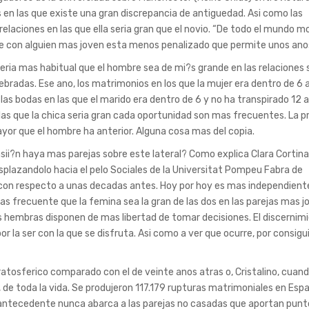
 en las que existe una gran discrepancia de antiguedad. Asi­ como las
aciones en las que ella seri­a gran que el novio. “De todo el mundo m
ste con alguien mas joven esta menos penalizado que permite unos anos
eri­a mas habitual que el hombre sea de mi?s grande en las relaciones 
ebradas. Ese ano, los matrimonios en los que la mujer era dentro de 6 
 las bodas en las que el marido era dentro de 6 y no ha transpirado 12 
 las que la chica seri­a gran cada oportunidad son mas frecuentes. La p
yor que el hombre ha anterior. Alguna cosa mas del copia.
asii?n haya mas parejas sobre este lateral? Como explica Clara Cortina
plazandolo hacia el pelo Sociales de la Universitat Pompeu Fabra de
ta con respecto a unas decadas antes. Hoy por hoy es mas independiente
 frecuente que la femina sea la gran de las dos en las parejas mas j
s hembras disponen de mas libertad de tomar decisiones. El discernim
 la ser con la que se disfruta. Asi­ como a ver que ocurre, por consig
atosferico comparado con el de veinte anos atras o, Cristalino, cuand
, de toda la vida. Se produjeron 117.179 rupturas matrimoniales en Esp
 antecedente nunca abarca a las parejas no casadas que aportan punt