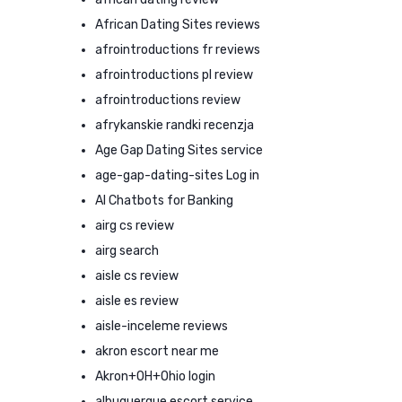
African Dating Sites reviews
afrointroductions fr reviews
afrointroductions pl review
afrointroductions review
afrykanskie randki recenzja
Age Gap Dating Sites service
age-gap-dating-sites Log in
AI Chatbots for Banking
airg cs review
airg search
aisle cs review
aisle es review
aisle-inceleme reviews
akron escort near me
Akron+OH+Ohio login
albuquerque escort service