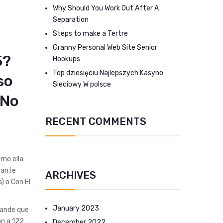
Why Should You Work Out After A
Separation
Steps to make a Tertre
Granny Personal Web Site Senior
5?
Hookups
Top dziesięciu Najlepszych Kasyno
so
Sieciowy W polsce
 No
RECENT COMMENTS
omo ella
tante
ARCHIVES
) o Con El
January 2023
rande que
on a 122
December 2022