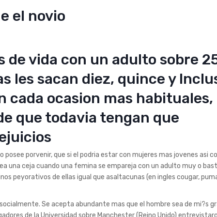
e el novio
 de vida con un adulto sobre 2
as les sacan diez, quince y Inclu
on cada ocasion mas habituales,
de que todavia tengan que
ejuicios
no posee porvenir, que si el podria estar con mujeres mas jovenes asi­ c
quea una ceja cuando una femina se empareja con un adulto muy o bas
os peyorativos de ellas igual que asaltacunas (en ingles cougar, puma
 socialmente.
Se acepta abundante mas que el hombre sea de mi?s g
stigadores de la Universidad sobre Manchester (Reino Unido) entrevistar