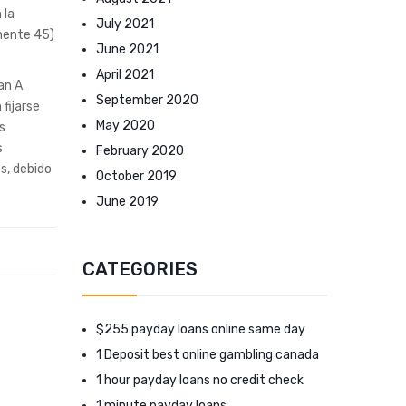
 la
July 2021
amente 45)
June 2021
April 2021
an A
September 2020
fijarse
May 2020
s
s
February 2020
s, debido
October 2019
June 2019
CATEGORIES
$255 payday loans online same day
1 Deposit best online gambling canada
1 hour payday loans no credit check
1 minute payday loans