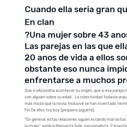
Cuando ella seri­a gran qu
En clan
?Una mujer sobre 43 anos
Las parejas en las que ell
20 anos de vida a ellos s
obstante eso nunca impi
enfrentarse a muchos pr
Que si ella podria acontecer su origen, que si esa pareja 
con alguien sobre su edad… La colectividad todavia ar
mas mozo que la novia. Inclusive se han inventado termin
Fin De ellos toy boy (pequeno juguete).
“En general, estas relaciones siguen estando mal vistas
la mujer”, explica Margarita Sole, psicoanalista. 2 inve