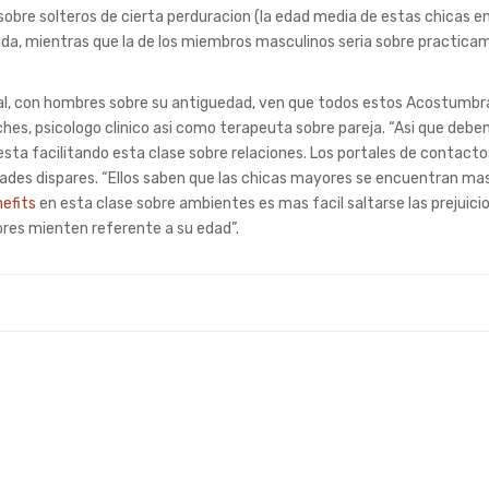
 sobre solteros de cierta perduracion (la edad media de estas chicas en
ida, mientras que la de los miembros masculinos seri­a sobre practic
neral, con hombres sobre su antiguedad, ven que todos estos Acostumbr
es, psicologo clinico asi­ como terapeuta sobre pareja. “Asi que deben 
sta facilitando esta clase sobre relaciones. Los portales de contacto
des dispares. “Ellos saben que las chicas mayores se encuentran ma
nefits
en esta clase sobre ambientes es mas facil saltarse las prejuicio
res mienten referente a su edad”.