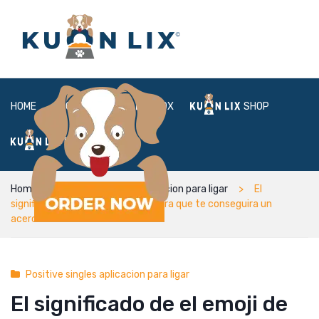
HOME
ABOUT
BOX
SHOP
FAQ
LOGIN
Home
Positive singles aplicacion para ligar
El
significado de el emoji de luna negra que te conseguira un
acercamiento casual
Positive singles aplicacion para ligar
El significado de el emoji de