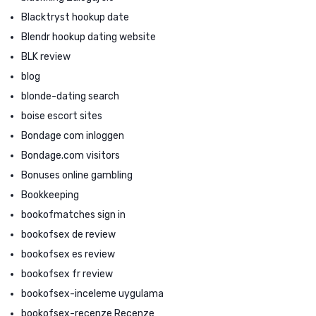
Blacktryst hookup date
Blendr hookup dating website
BLK review
blog
blonde-dating search
boise escort sites
Bondage com inloggen
Bondage.com visitors
Bonuses online gambling
Bookkeeping
bookofmatches sign in
bookofsex de review
bookofsex es review
bookofsex fr review
bookofsex-inceleme uygulama
bookofsex-recenze Recenze