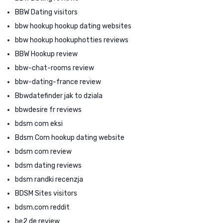
BBW Dating visitors
bbw hookup hookup dating websites
bbw hookup hookuphotties reviews
BBW Hookup review
bbw-chat-rooms review
bbw-dating-france review
Bbwdatefinder jak to dziala
bbwdesire fr reviews
bdsm com eksi
Bdsm Com hookup dating website
bdsm com review
bdsm dating reviews
bdsm randki recenzja
BDSM Sites visitors
bdsm.com reddit
be2 de review