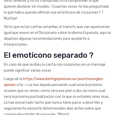
seri­a tenerlos y no ha transpirado otra comprender lo que
quieren declarar. Un modelo, ?cuantas veces te has preguntado
lo que habra querido afirmar ese emoticono de corazones? ?
Muchas!
Visto que estas caritas amarillas al transito que van apareceran
igual que anexo en el Diccionario sobre la idioma Espanola, aqui os
dejamos algunas recomendaciones para ayudarte a
interpretarlos.
El emoticono separado ?
En caso de que recibes la carita con corazones en un mensaje
puede significar varias cosas:
Luego de la
https://www.datingopiniones.es/positivesingles-
opinion
cita –> Le has dejado pensando cual seri­a la proxima
ocasion que os vereis, como sera ese plan a dos asi­ como cual
sera la proxima puntualizacion con la que os echareis unas risas.
Le has encantado tanto que nunca tiene pavor a decirtelo y
seguramente necesite determinados dias antes sobre que
consiga descender de esa nube. ?Bingo!