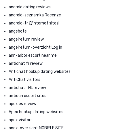
android dating reviews
android-seznamka Recenze
android-tr Д°nternet sitesi
angebote
angelreturn review
angelreturn-overzicht Log in
ann-arbor escort near me
antichat fr review
Antichat hookup dating websites
AntiChat visitors
antichat_NL review
antioch escort sites
apex es review
Apex hookup dating websites
apex visitors
apex-overzicht MOBIELE SITE