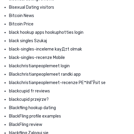
Bisexual Dating visitors
Bitcoin News
Bitcoin Price
black hookup apps hookuphotties login
black singles Szukaj
black-singles-inceleme kayД±t olmak
black-singles-recenze Mobile
blackchristianpeoplemeet login
Blackchristianpeoplemeet randki app
blackchristianpeoplemeet-recenze PЕ™ihlГЎsit se
blackcupid fr reviews
blackcupid przejrze?
Blackfling hookup dating
BlackFling profile examples
BlackFling review
blackfling Zaloguj sie