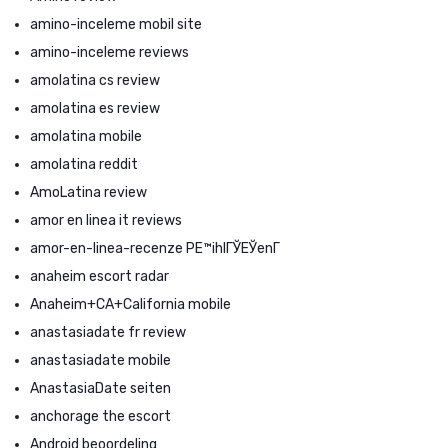
amino-inceleme mobil site
amino-inceleme reviews
amolatina cs review
amolatina es review
amolatina mobile
amolatina reddit
AmoLatina review
amor en linea it reviews
amor-en-linea-recenze PЕ™ihlГЎЕЎenГ­
anaheim escort radar
Anaheim+CA+California mobile
anastasiadate fr review
anastasiadate mobile
AnastasiaDate seiten
anchorage the escort
Android beoordeling