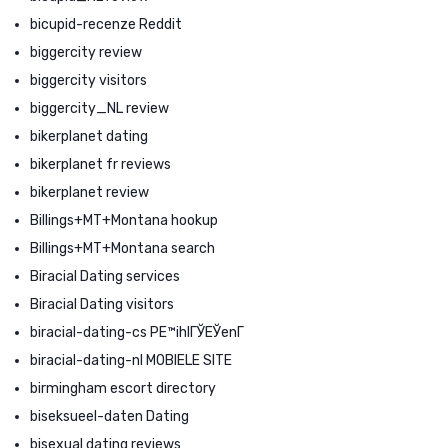
bicupid-recenze Reddit
biggercity review
biggercity visitors
biggercity_NL review
bikerplanet dating
bikerplanet fr reviews
bikerplanet review
Billings+MT+Montana hookup
Billings+MT+Montana search
Biracial Dating services
Biracial Dating visitors
biracial-dating-cs PЕ™ihlГЎЕЎenГ­
biracial-dating-nl MOBIELE SITE
birmingham escort directory
biseksueel-daten Dating
bisexual dating reviews