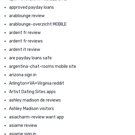
approved payday loans
arablounge review
arablounge-overzicht MOBILE
ardent fr review
ardent fr reviews
ardent it review
are payday loans safe
argentina-chat-rooms mobile site
arizona sign in
Arlington+VA+Virginia reddit
Artist Dating Sites apps
ashley madison de reviews
Ashley Madison visitors
asiacharm-review want app
asiame review
asiame sign in