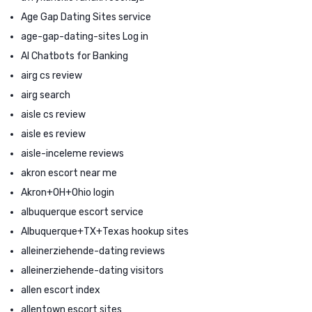
Age Gap Dating Sites service
age-gap-dating-sites Log in
AI Chatbots for Banking
airg cs review
airg search
aisle cs review
aisle es review
aisle-inceleme reviews
akron escort near me
Akron+OH+Ohio login
albuquerque escort service
Albuquerque+TX+Texas hookup sites
alleinerziehende-dating reviews
alleinerziehende-dating visitors
allen escort index
allentown escort sites