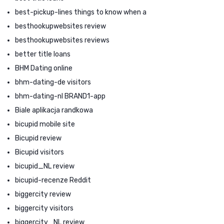
best-pickup-lines things to know when a
besthookupwebsites review
besthookupwebsites reviews
better title loans
BHM Dating online
bhm-dating-de visitors
bhm-dating-nl BRAND1-app
Biale aplikacja randkowa
bicupid mobile site
Bicupid review
Bicupid visitors
bicupid_NL review
bicupid-recenze Reddit
biggercity review
biggercity visitors
biggercity_NL review