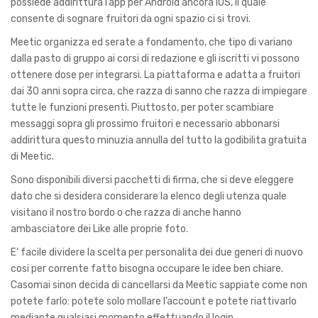
possiede addirittura l’app per Android ancora iOS, il quale
consente di sognare fruitori da ogni spazio ci si trovi.
Meetic organizza ed serate a fondamento, che tipo di variano
dalla pasto di gruppo ai corsi di redazione e gli iscritti vi possono
ottenere dose per integrarsi. La piattaforma e adatta a fruitori
dai 30 anni sopra circa, che razza di sanno che razza di impiegare
tutte le funzioni presenti. Piuttosto, per poter scambiare
messaggi sopra gli prossimo fruitori e necessario abbonarsi
addirittura questo minuzia annulla del tutto la godibilita gratuita
di Meetic.
Sono disponibili diversi pacchetti di firma, che si deve eleggere
dato che si desidera considerare la elenco degli utenza quale
visitano il nostro bordo o che razza di anche hanno
ambasciatore dei Like alle proprie foto.
E’ facile dividere la scelta per personalita dei due generi di nuovo
cosi per corrente fatto bisogna occupare le idee ben chiare.
Casomai sinon decida di cancellarsi da Meetic sappiate come non
potete farlo: potete solo mollare l’account e potete riattivarlo
mediante qualsiasi momento effettuando il login.