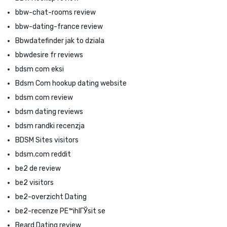
bbw-chat-rooms review
bbw-dating-france review
Bbwdatefinder jak to dziala
bbwdesire fr reviews
bdsm com eksi
Bdsm Com hookup dating website
bdsm com review
bdsm dating reviews
bdsm randki recenzja
BDSM Sites visitors
bdsm.com reddit
be2 de review
be2 visitors
be2-overzicht Dating
be2-recenze PЕ™ihlГЎsit se
Beard Dating review