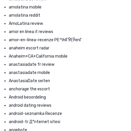
amolatina mobile
amolatina reddit
AmoLatina review
amor en linea it reviews
amor-en-linea-recenze PЕ™ihlГЎЕЎenГ­
anaheim escort radar
Anaheim+CA+California mobile
anastasiadate fr review
anastasiadate mobile
AnastasiaDate seiten
anchorage the escort
Android beoordeling
android dating reviews
android-seznamka Recenze
android-tr Д°nternet sitesi
angebote