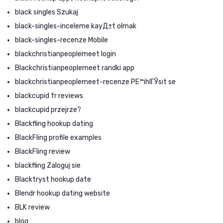
black singles Szukaj
black-singles-inceleme kayД±t olmak
black-singles-recenze Mobile
blackchristianpeoplemeet login
Blackchristianpeoplemeet randki app
blackchristianpeoplemeet-recenze PЕ™ihlГЎsit se
blackcupid fr reviews
blackcupid przejrze?
Blackfling hookup dating
BlackFling profile examples
BlackFling review
blackfling Zaloguj sie
Blacktryst hookup date
Blendr hookup dating website
BLK review
blog