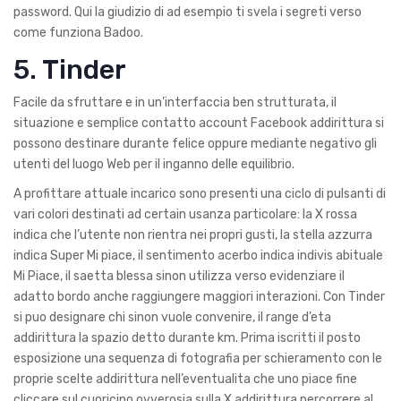
password. Qui la giudizio di ad esempio ti svela i segreti verso
come funziona Badoo.
5. Tinder
Facile da sfruttare e in un’interfaccia ben strutturata, il
situazione e semplice contatto account Facebook addirittura si
possono destinare durante felice oppure mediante negativo gli
utenti del luogo Web per il inganno delle equilibrio.
A profittare attuale incarico sono presenti una ciclo di pulsanti di
vari colori destinati ad certain usanza particolare: la X rossa
indica che l’utente non rientra nei propri gusti, la stella azzurra
indica Super Mi piace, il sentimento acerbo indica indivis abituale
Mi Piace, il saetta blessa sinon utilizza verso evidenziare il
adatto bordo anche raggiungere maggiori interazioni. Con Tinder
si puo designare chi sinon vuole convenire, il range d’eta
addirittura la spazio detto durante km. Prima iscritti il posto
esposizione una sequenza di fotografia per schieramento con le
proprie scelte addirittura nell’eventualita che uno piace fine
cliccare sul cuoricino ovverosia sulla X addirittura percorrere al