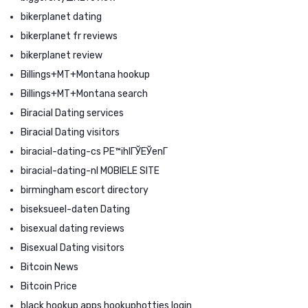
bikerplanet dating
bikerplanet fr reviews
bikerplanet review
Billings+MT+Montana hookup
Billings+MT+Montana search
Biracial Dating services
Biracial Dating visitors
biracial-dating-cs PЕ™ihlГЎЕЎenГ­
biracial-dating-nl MOBIELE SITE
birmingham escort directory
biseksueel-daten Dating
bisexual dating reviews
Bisexual Dating visitors
Bitcoin News
Bitcoin Price
black hookup apps hookuphotties login