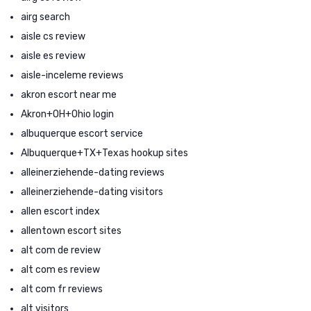
airg search
aisle cs review
aisle es review
aisle-inceleme reviews
akron escort near me
Akron+OH+Ohio login
albuquerque escort service
Albuquerque+TX+Texas hookup sites
alleinerziehende-dating reviews
alleinerziehende-dating visitors
allen escort index
allentown escort sites
alt com de review
alt com es review
alt com fr reviews
alt visitors