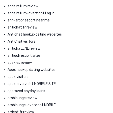
angelreturn review
angelreturn-overzicht Log in
ann-arbor escort near me
antichat fr review
Antichat hookup dating websites
AntiChat visitors
antichat_NL review
antioch escort sites
apex es review
Apex hookup dating websites
apex visitors
apex-overzicht MOBIELE SITE
approved payday loans
arablounge review
arablounge-overzicht MOBILE
ardent fr review