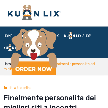
HOME
ABOUT
BOX
SHOP
FAQ
LOGIN
Home
siti a tre online
Finalmente personalita dei
migliori siti a incontri sessuali
siti a tre online
Finalmente personalita dei
migliori siti a incontri