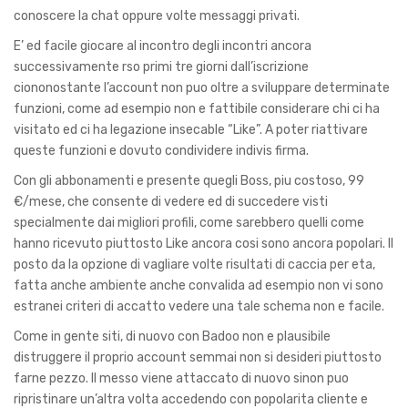
conoscere la chat oppure volte messaggi privati.
E’ ed facile giocare al incontro degli incontri ancora
successivamente rso primi tre giorni dall’iscrizione
ciononostante l’account non puo oltre a sviluppare determinate
funzioni, come ad esempio non e fattibile considerare chi ci ha
visitato ed ci ha legazione insecable “Like”. A poter riattivare
queste funzioni e dovuto condividere indivis firma.
Con gli abbonamenti e presente quegli Boss, piu costoso, 99
€/mese, che consente di vedere ed di succedere visti
specialmente dai migliori profili, come sarebbero quelli come
hanno ricevuto piuttosto Like ancora cosi sono ancora popolari. Il
posto da la opzione di vagliare volte risultati di caccia per eta,
fatta anche ambiente anche convalida ad esempio non vi sono
estranei criteri di accatto vedere una tale schema non e facile.
Come in gente siti, di nuovo con Badoo non e plausibile
distruggere il proprio account semmai non si desideri piuttosto
farne pezzo. Il messo viene attaccato di nuovo sinon puo
ripristinare un’altra volta accedendo con popolarita cliente e