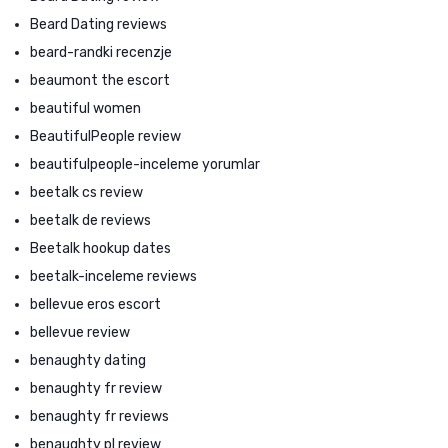
Beard Dating reviews
beard-randki recenzje
beaumont the escort
beautiful women
BeautifulPeople review
beautifulpeople-inceleme yorumlar
beetalk cs review
beetalk de reviews
Beetalk hookup dates
beetalk-inceleme reviews
bellevue eros escort
bellevue review
benaughty dating
benaughty fr review
benaughty fr reviews
benaughty pl review