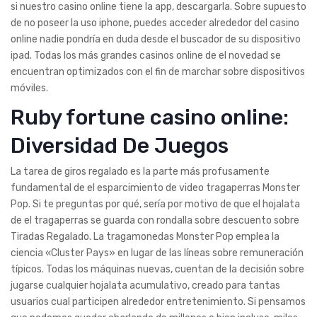
si nuestro casino online tiene la app, descargarla. Sobre supuesto
de no poseer la uso iphone, puedes acceder alrededor del casino
online nadie pondrí­a en duda desde el buscador de su dispositivo
ipad. Todas los más grandes casinos online de el novedad se
encuentran optimizados con el fin de marchar sobre dispositivos
móviles.
Ruby fortune casino online:
Diversidad De Juegos
La tarea de giros regalado es la parte más profusamente
fundamental de el esparcimiento de video tragaperras Monster
Pop. Si te preguntas por qué, serí­a por motivo de que el hojalata
de el tragaperras se guarda con rondalla sobre descuento sobre
Tiradas Regalado. La tragamonedas Monster Pop emplea la
ciencia «Cluster Pays» en lugar de las líneas sobre remuneración
tí­picos. Todas los máquinas nuevas, cuentan de la decisión sobre
jugarse cualquier hojalata acumulativo, creado para tantas
usuarios cual participen alrededor entretenimiento. Si pensamos