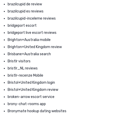
brazilcupid de review
brazilcupid es reviews
brazilcupid-inceleme reviews
bridgeport escort
bridgeport live escort reviews
Brighton+Australia mobile
Brighton+United Kingdom review
Brisbane+Australia search
Bristlr visitors
bristlr_NL reviews
bristlr-recenze Mobile
Bristol+United Kingdom login
Bristol+United Kingdom review
broken-arrow escort service
brony-chat-rooms app
Bronymate hookup dating websites