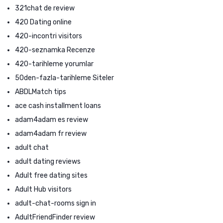
321chat de review
420 Dating online
420-incontri visitors
420-seznamka Recenze
420-tarihleme yorumlar
50den-fazla-tarihleme Siteler
ABDLMatch tips
ace cash installment loans
adam4adam es review
adam4adam fr review
adult chat
adult dating reviews
Adult free dating sites
Adult Hub visitors
adult-chat-rooms sign in
AdultFriendFinder review