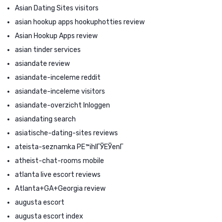
Asian Dating Sites visitors
asian hookup apps hookuphotties review
Asian Hookup Apps review
asian tinder services
asiandate review
asiandate-inceleme reddit
asiandate-inceleme visitors
asiandate-overzicht Inloggen
asiandating search
asiatische-dating-sites reviews
ateista-seznamka PЕ™ihlГЎЕЎenГ­
atheist-chat-rooms mobile
atlanta live escort reviews
Atlanta+GA+Georgia review
augusta escort
augusta escort index