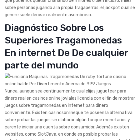
que podemos quedar charlando de millones o bien incluso, miles
sobre personas jugando a la propia tragaperras, el jackpot cual se
genere suele derivar realmente asombroso.
Diagnóstico Sobre Los
Superiores Tragamonedas
En internet De De cualquier
parte del mundo
Nunca, aunque sea continuamente cual elijas juguetear para
dinero real en casinos online joviales licencia con el fin de mostrar
juegos sobre tragamonedas en internet para dinero
conveniente. Existen casinosonlineque te poseen la alternativa
sobre probar las juegos sin elaborar algún tanque monetarios y
carente iniciar una cuenta sobre consumidor. Además existen
websites, como SlotJava, en donde es posible probar las