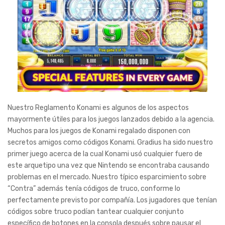
Nuestro Reglamento Konami es algunos de los aspectos
mayormente útiles para los juegos lanzados debido a la agencia.
Muchos para los juegos de Konami regalado disponen con
secretos amigos como códigos Konami. Gradius ha sido nuestro
primer juego acerca de la cual Konami usó cualquier fuero de
este arquetipo una vez que Nintendo se encontraba causando
problemas en el mercado. Nuestro típico esparcimiento sobre
“Contra” además tenía códigos de truco, conforme lo
perfectamente previsto por compañía. Los jugadores que tenían
códigos sobre truco podían tantear cualquier conjunto
específico de botones en la consola después sobre pausar el