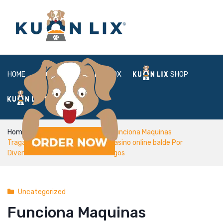
HOME
ABOUT
BOX
SHOP
FAQ
LOGIN
Home
Uncategorized
Funciona Maquinas
Tragamonedas De ruby fortune casino online balde Por
Divertimento Acerca de 999 Juegos
Uncategorized
Funciona Maquinas