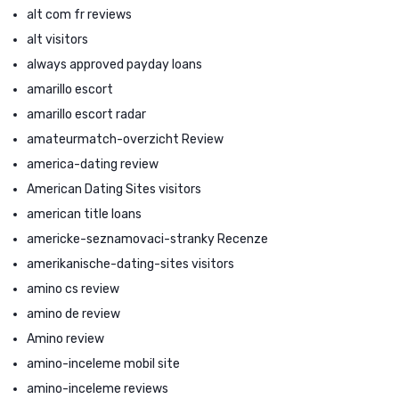
alt com fr reviews
alt visitors
always approved payday loans
amarillo escort
amarillo escort radar
amateurmatch-overzicht Review
america-dating review
American Dating Sites visitors
american title loans
americke-seznamovaci-stranky Recenze
amerikanische-dating-sites visitors
amino cs review
amino de review
Amino review
amino-inceleme mobil site
amino-inceleme reviews