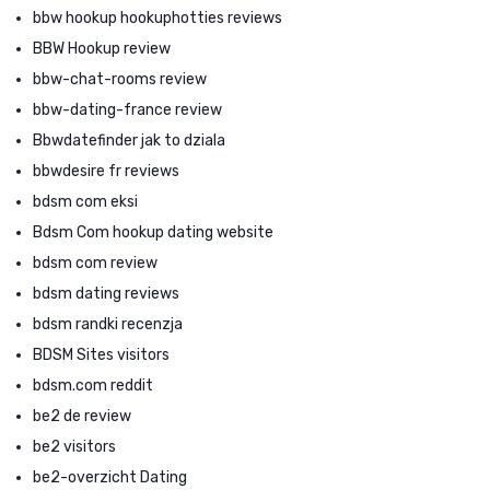
bbw hookup hookuphotties reviews
BBW Hookup review
bbw-chat-rooms review
bbw-dating-france review
Bbwdatefinder jak to dziala
bbwdesire fr reviews
bdsm com eksi
Bdsm Com hookup dating website
bdsm com review
bdsm dating reviews
bdsm randki recenzja
BDSM Sites visitors
bdsm.com reddit
be2 de review
be2 visitors
be2-overzicht Dating