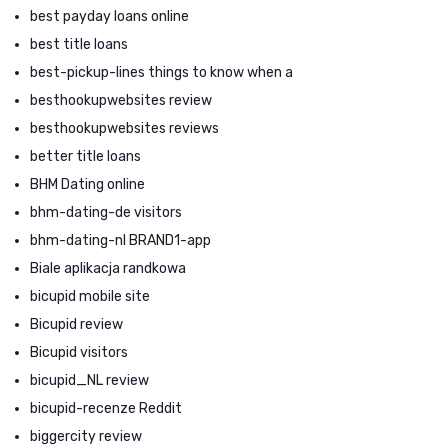
best payday loans online
best title loans
best-pickup-lines things to know when a
besthookupwebsites review
besthookupwebsites reviews
better title loans
BHM Dating online
bhm-dating-de visitors
bhm-dating-nl BRAND1-app
Biale aplikacja randkowa
bicupid mobile site
Bicupid review
Bicupid visitors
bicupid_NL review
bicupid-recenze Reddit
biggercity review