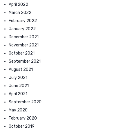
April 2022
March 2022
February 2022
January 2022
December 2021
November 2021
October 2021
September 2021
August 2021
July 2021
June 2021
April 2021
September 2020
May 2020
February 2020
October 2019