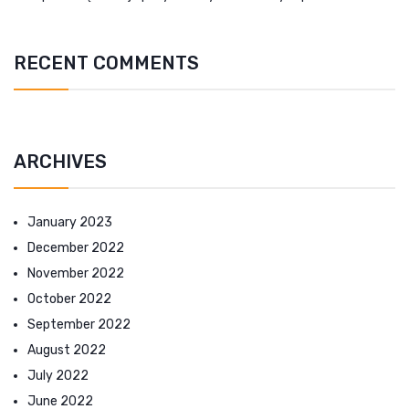
RECENT COMMENTS
ARCHIVES
January 2023
December 2022
November 2022
October 2022
September 2022
August 2022
July 2022
June 2022