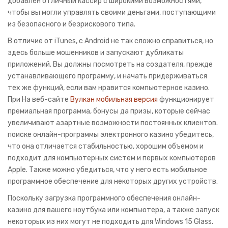
добавлен отличный кассир с широкими возможностями,
чтобы вы могли управлять своими деньгами, поступающими
из безопасного и безрискового типа.
В отличие от iTunes, с Android не так сложно справиться, но
здесь больше мошенников и запускают дубликаты
приложений. Вы должны посмотреть на создателя, прежде
устанавливающего программу, и начать придерживаться
тех же функций, если вам нравится компьютерное казино.
При На веб-сайте
Вулкан мобильная версия
функционирует
премиальная программа, бонусы да призы, которые сейчас
увеличивают азартные возможности постоянных клиентов.
поиске онлайн-программы электронного казино убедитесь,
что она отличается стабильностью, хорошим объемом и
подходит для компьютерных систем и первых компьютеров
Apple. Также можно убедиться, что у него есть мобильное
программное обеспечение для некоторых других устройств.
Поскольку загрузка программного обеспечения онлайн-
казино для вашего ноутбука или компьютера, а также запуск
некоторых из них могут не подходить для Windows 15 Glass.