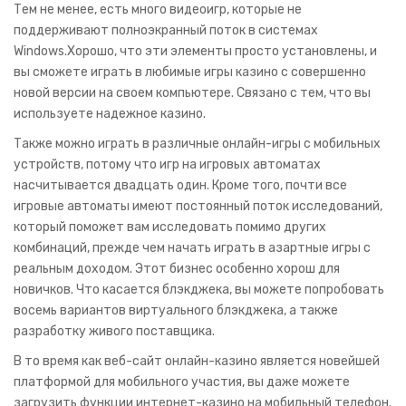
Тем не менее, есть много видеоигр, которые не
поддерживают полноэкранный поток в системах
Windows.Хорошо, что эти элементы просто установлены, и
вы сможете играть в любимые игры казино с совершенно
новой версии на своем компьютере. Связано с тем, что вы
используете надежное казино.
Также можно играть в различные онлайн-игры с мобильных
устройств, потому что игр на игровых автоматах
насчитывается двадцать один. Кроме того, почти все
игровые автоматы имеют постоянный поток исследований,
который поможет вам исследовать помимо других
комбинаций, прежде чем начать играть в азартные игры с
реальным доходом. Этот бизнес особенно хорош для
новичков. Что касается блэкджека, вы можете попробовать
восемь вариантов виртуального блэкджека, а также
разработку живого поставщика.
В то время как веб-сайт онлайн-казино является новейшей
платформой для мобильного участия, вы даже можете
загрузить функции интернет-казино на мобильный телефон.