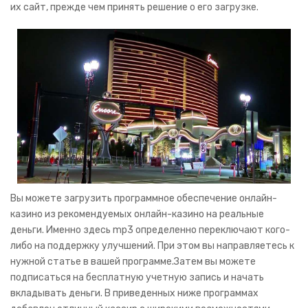
их сайт, прежде чем принять решение о его загрузке.
Вы можете загрузить программное обеспечение онлайн-
казино из рекомендуемых онлайн-казино на реальные
деньги. Именно здесь mp3 определенно переключают кого-
либо на поддержку улучшений. При этом вы направляетесь к
нужной статье в вашей программе.Затем вы можете
подписаться на бесплатную учетную запись и начать
вкладывать деньги. В приведенных ниже программах