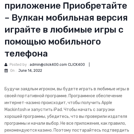
приложение Приобретайте
– Вулкан мобильная версия
играйте в любимые игры с
помощью мобильного
телефона
Posted by :
admin@click400.com CLICK400
|
On :
June 14, 2022
Будучи заядлым игроком, вы будете играть в любимые игры в
своей портативной программе. Программное обеспечение
интернет-казино происходит, чтобы получить Apple
Mackintosh и запустить iPad. Чтобы начать с загрузки
хорошей программы, убедитесь, что вы проверили издателя
программы и начали выбор. Не все приложения, как правило,
рекомендуются казино.
Поэтому постарайтесь подтвердить