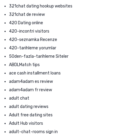
321chat dating hookup websites
321chat de review
420 Dating online
420-incontri visitors
420-seznamka Recenze
420-tarihleme yorumlar
50den-fazla-tarihleme Siteler
ABDLMatch tips
ace cash installment loans
adam4adam es review
adam4adam fr review
adult chat
adult dating reviews
Adult free dating sites
Adult Hub visitors
adult-chat-rooms sign in