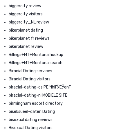
biggercity review
biggercity visitors
biggercity_NL review
bikerplanet dating
bikerplanet fr reviews
bikerplanet review
Billings+MT+Montana hookup
Billings+MT+Montana search
Biracial Dating services
Biracial Dating visitors
biracial-dating-cs PЕ™ihlГЎЕЎenГ­
biracial-dating-nl MOBIELE SITE
birmingham escort directory
biseksueel-daten Dating
bisexual dating reviews
Bisexual Dating visitors