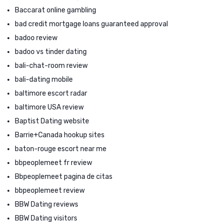
Baccarat online gambling
bad credit mortgage loans guaranteed approval
badoo review
badoo vs tinder dating
bali-chat-room review
bali-dating mobile
baltimore escort radar
baltimore USA review
Baptist Dating website
Barrie+Canada hookup sites
baton-rouge escort near me
bbpeoplemeet fr review
Bbpeoplemeet pagina de citas
bbpeoplemeet review
BBW Dating reviews
BBW Dating visitors