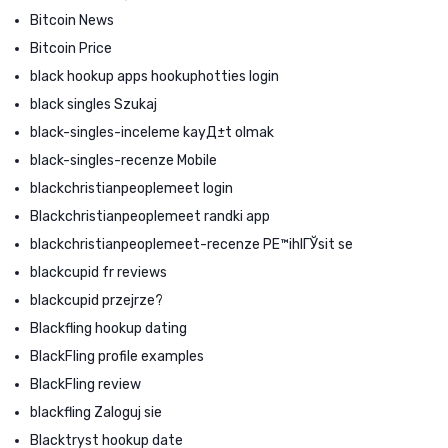
Bitcoin News
Bitcoin Price
black hookup apps hookuphotties login
black singles Szukaj
black-singles-inceleme kayД±t olmak
black-singles-recenze Mobile
blackchristianpeoplemeet login
Blackchristianpeoplemeet randki app
blackchristianpeoplemeet-recenze PЕ™ihlГЎsit se
blackcupid fr reviews
blackcupid przejrze?
Blackfling hookup dating
BlackFling profile examples
BlackFling review
blackfling Zaloguj sie
Blacktryst hookup date