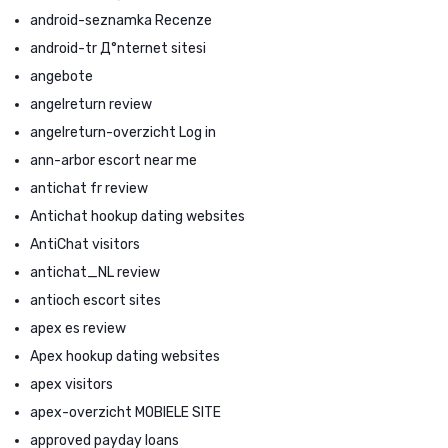
android-seznamka Recenze
android-tr Д°nternet sitesi
angebote
angelreturn review
angelreturn-overzicht Log in
ann-arbor escort near me
antichat fr review
Antichat hookup dating websites
AntiChat visitors
antichat_NL review
antioch escort sites
apex es review
Apex hookup dating websites
apex visitors
apex-overzicht MOBIELE SITE
approved payday loans