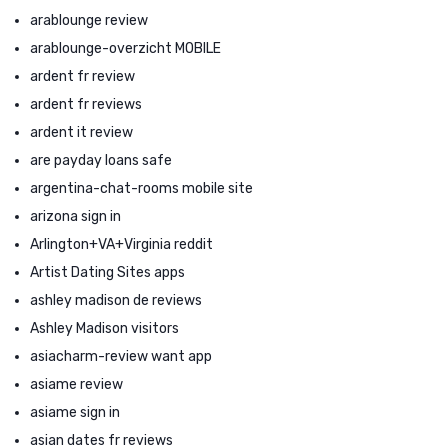
arablounge review
arablounge-overzicht MOBILE
ardent fr review
ardent fr reviews
ardent it review
are payday loans safe
argentina-chat-rooms mobile site
arizona sign in
Arlington+VA+Virginia reddit
Artist Dating Sites apps
ashley madison de reviews
Ashley Madison visitors
asiacharm-review want app
asiame review
asiame sign in
asian dates fr reviews