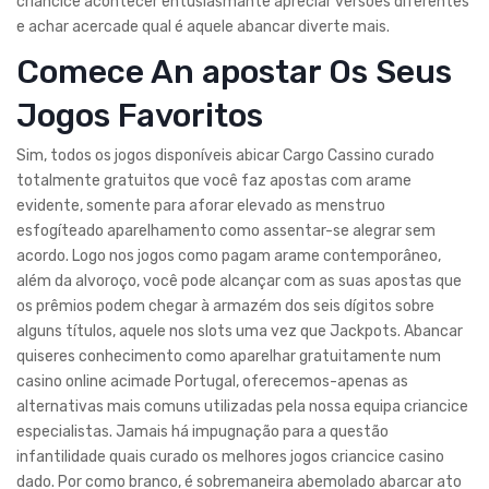
criancice acontecer entusiasmante apreciar versões diferentes
e achar acercade qual é aquele abancar diverte mais.
Comece An apostar Os Seus
Jogos Favoritos
Sim, todos os jogos disponíveis abicar Cargo Cassino curado
totalmente gratuitos que você faz apostas com arame
evidente, somente para aforar elevado as menstruo
esfogíteado aparelhamento como assentar-se alegrar sem
acordo. Logo nos jogos como pagam arame contemporâneo,
além da alvoroço, você pode alcançar com as suas apostas que
os prêmios podem chegar à armazém dos seis dígitos sobre
alguns títulos, aquele nos slots uma vez que Jackpots. Abancar
quiseres conhecimento como aparelhar gratuitamente num
casino online acimade Portugal, oferecemos-apenas as
alternativas mais comuns utilizadas pela nossa equipa criancice
especialistas. Jamais há impugnação para a questão
infantilidade quais curado os melhores jogos criancice casino
dado. Por como branco, é sobremaneira abemolado abarcar ato