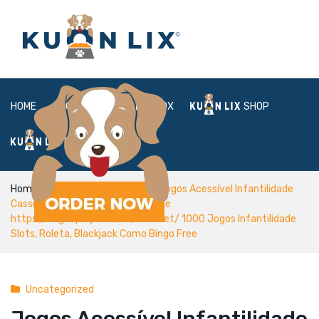
HOME
ABOUT
BOX
SHOP
FAQ
LOGIN
Home
Uncategorized
Jogos Acessível Infantilidade
Cassino Online 2022 Mais Criancice
https://vogueplay.com/br/isoftbet/ 1000 Jogos Infantilidade
Slots, Roleta, Blackjack Como Bingo Free
Uncategorized