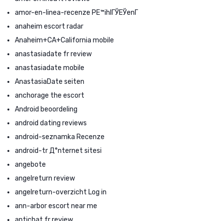
amor-en-linea-recenze PЕ™ihlГЎЕЎenГ­
anaheim escort radar
Anaheim+CA+California mobile
anastasiadate fr review
anastasiadate mobile
AnastasiaDate seiten
anchorage the escort
Android beoordeling
android dating reviews
android-seznamka Recenze
android-tr Д°nternet sitesi
angebote
angelreturn review
angelreturn-overzicht Log in
ann-arbor escort near me
antichat fr review