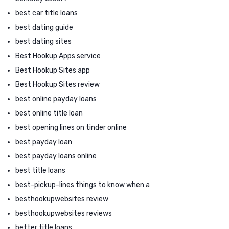
best car title loans
best dating guide
best dating sites
Best Hookup Apps service
Best Hookup Sites app
Best Hookup Sites review
best online payday loans
best online title loan
best opening lines on tinder online
best payday loan
best payday loans online
best title loans
best-pickup-lines things to know when a
besthookupwebsites review
besthookupwebsites reviews
better title loans