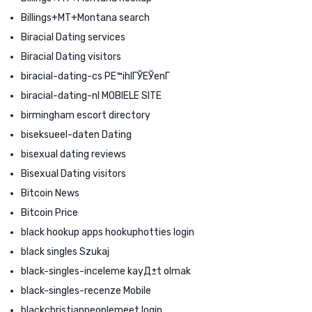
Billings+MT+Montana search
Biracial Dating services
Biracial Dating visitors
biracial-dating-cs PЕ™ihlГЎЕЎenГ­
biracial-dating-nl MOBIELE SITE
birmingham escort directory
biseksueel-daten Dating
bisexual dating reviews
Bisexual Dating visitors
Bitcoin News
Bitcoin Price
black hookup apps hookuphotties login
black singles Szukaj
black-singles-inceleme kayД±t olmak
black-singles-recenze Mobile
blackchristianpeoplemeet login