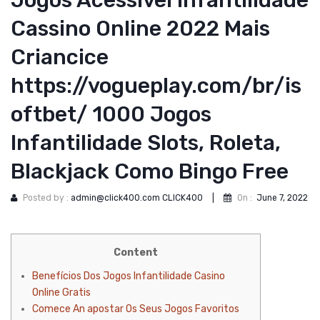
Jogos Acessível Infantilidade
Cassino Online 2022 Mais
Criancice
https://vogueplay.com/br/is
oftbet/ 1000 Jogos
Infantilidade Slots, Roleta,
Blackjack Como Bingo Free
Posted by :
admin@click400.com CLICK400
|
On :
June 7, 2022
Content
Benefícios Dos Jogos Infantilidade Casino
Online Gratis
Comece An apostar Os Seus Jogos Favoritos