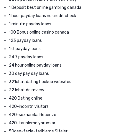
1 Deposit best online gambling canada
1 hour payday loans no credit check
1 minute payday loans
100 Bonus online casino canada
123 payday loans
1st payday loans
24 7 payday loans
24 hour online payday loans
30 day pay day loans
321chat dating hookup websites
321chat de review
420 Dating online
420-incontri visitors
420-seznamka Recenze
420-tarihleme yorumlar
50den-fazla-tarihleme Siteler