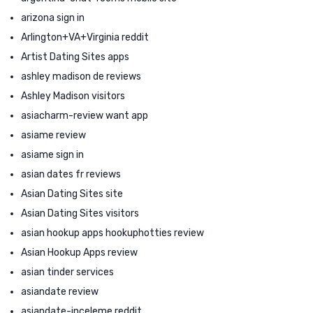
arizona sign in
Arlington+VA+Virginia reddit
Artist Dating Sites apps
ashley madison de reviews
Ashley Madison visitors
asiacharm-review want app
asiame review
asiame sign in
asian dates fr reviews
Asian Dating Sites site
Asian Dating Sites visitors
asian hookup apps hookuphotties review
Asian Hookup Apps review
asian tinder services
asiandate review
asiandate-inceleme reddit