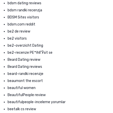
bdsm dating reviews
bdsm randki recenzja
BDSM Sites visitors
bdsm.com reddit
be2 de review
be2 visitors
be2-overzicht Dating
be2-recenze PЕ™ihlГЎsit se
Beard Dating review
Beard Dating reviews
beard-randki recenzje
beaumont the escort
beautiful women
BeautifulPeople review
beautifulpeople-inceleme yorumlar
beetalk cs review