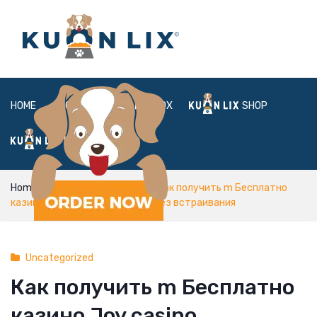
HOME
ABOUT
BOX
SHOP
FAQ
LOGIN
Home
Uncategorized
Как получить m Бесплатно
казино Joy casino Вращается без встраивания
Uncategorized
Как получить m Бесплатно
казино Joy casino