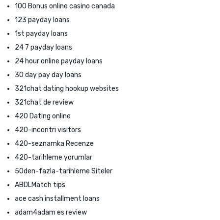
100 Bonus online casino canada
123 payday loans
1st payday loans
24 7 payday loans
24 hour online payday loans
30 day pay day loans
321chat dating hookup websites
321chat de review
420 Dating online
420-incontri visitors
420-seznamka Recenze
420-tarihleme yorumlar
50den-fazla-tarihleme Siteler
ABDLMatch tips
ace cash installment loans
adam4adam es review