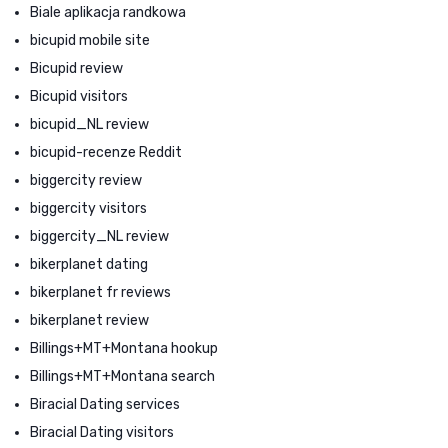
Biale aplikacja randkowa
bicupid mobile site
Bicupid review
Bicupid visitors
bicupid_NL review
bicupid-recenze Reddit
biggercity review
biggercity visitors
biggercity_NL review
bikerplanet dating
bikerplanet fr reviews
bikerplanet review
Billings+MT+Montana hookup
Billings+MT+Montana search
Biracial Dating services
Biracial Dating visitors