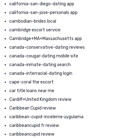
california-san-diego-dating app
california-san-jose-personals app
cambodian-brides local
cambridge escort service
Cambridge+MA+Massachusetts app
canada-conservative-dating reviews
canada-cougar-dating mobile site
canada-inmate-dating search
canada-interracial-dating login
cape-coral the escort
car title loans near me
Cardiff+United Kingdom review
Caribbean Cupid review
caribbean-cupid-inceleme uygulama
caribbeancupid fr review
caribbeancupid review