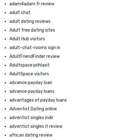
adam4adam fr review
adult chat
adult dating reviews
Adult free dating sites
Adult Hub visitors
adult-chat-rooms sign in
AdultFriendFinder review
Adultspace prihlasit
AdultSpace visitors
advance payday loan
advance payday loans
advantages of payday loans
Adventist Dating online
adventist singles indir
adventist singles it review
african dating review