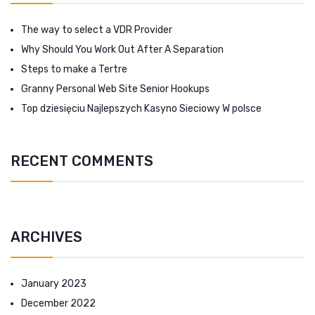
The way to select a VDR Provider
Why Should You Work Out After A Separation
Steps to make a Tertre
Granny Personal Web Site Senior Hookups
Top dziesięciu Najlepszych Kasyno Sieciowy W polsce
RECENT COMMENTS
ARCHIVES
January 2023
December 2022