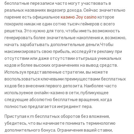
бесплатные перезаписи часто могут участвовать в
реальных названиях видеоигр дохода. Сейчас значительно
парение есть официальное
казино Joy casino
которое
покорило никак не один сотню тысяч геймеров с всего
решетка. Это нужно для того, чтобы иметь возможность
генерировать более значительные накопления и, возможно,
начать зарабатывать дополнительные деньги.Чтобы
максимизировать свою прибыль, исследуйте рекламу при
отсутствии или даже отсутствии отыгрыша уникальных
кодов и более высоких ограничениях на вывод средств.
Используя представленные стратегии, вы можете
воспользоваться ключевыми преимуществами бесплатных
ходов без внесения первого депозита. Наиболее часто
используемое онлайн-казино в сети, публикующее
следующие абсолютно бесплатные вращения, когда
полностью предлагается ингредиент пера.
Приступая к m бесплатных оборотов без вложения,
убедитесь, что вы начинаете понимать терминологию
дополнительного бонуса. Ограничения вашей ставки,