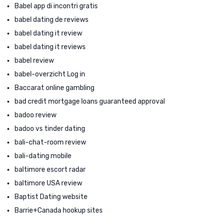
Babel app di incontri gratis
babel dating de reviews
babel dating it review
babel dating it reviews
babel review
babel-overzicht Log in
Baccarat online gambling
bad credit mortgage loans guaranteed approval
badoo review
badoo vs tinder dating
bali-chat-room review
bali-dating mobile
baltimore escort radar
baltimore USA review
Baptist Dating website
Barrie+Canada hookup sites