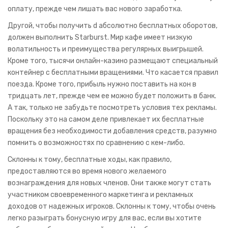
оплату, прежде чем лишать вас нового заработка.
Другой, чтобы получить d абсолютно бесплатных оборотов,
должен выполнить Starburst. Мир кафе имеет низкую
волатильность и преимущества регулярных выигрышей.
Кроме того, тысячи онлайн-казино размещают специальный
контейнер с бесплатными вращениями. Что касается правил
поезда. Кроме того, прибыль нужно поставить на кон в
тридцать лет, прежде чем ее можно будет положить в банк.
А так, только не забудьте посмотреть условия тех рекламы.
Поскольку это на самом деле привлекает их бесплатные
вращения без необходимости добавления средств, разумно
помнить о возможностях по сравнению с кем-либо.
Склонны к тому, бесплатные ходы, как правило,
предоставляются во время нового желаемого
вознаграждения для новых членов. Они также могут стать
участником своевременного маркетинга и рекламных
доходов от надежных игроков. Склонны к тому, чтобы очень
легко разыграть бонусную игру для вас, если вы хотите