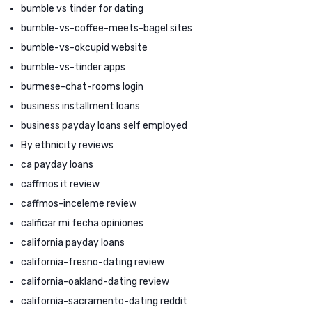
bumble vs tinder for dating
bumble-vs-coffee-meets-bagel sites
bumble-vs-okcupid website
bumble-vs-tinder apps
burmese-chat-rooms login
business installment loans
business payday loans self employed
By ethnicity reviews
ca payday loans
caffmos it review
caffmos-inceleme review
calificar mi fecha opiniones
california payday loans
california-fresno-dating review
california-oakland-dating review
california-sacramento-dating reddit