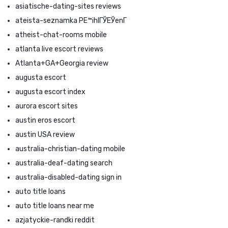
asiatische-dating-sites reviews
ateista-seznamka PЕ™ihlГЎЕЎenГ­
atheist-chat-rooms mobile
atlanta live escort reviews
Atlanta+GA+Georgia review
augusta escort
augusta escort index
aurora escort sites
austin eros escort
austin USA review
australia-christian-dating mobile
australia-deaf-dating search
australia-disabled-dating sign in
auto title loans
auto title loans near me
azjatyckie-randki reddit