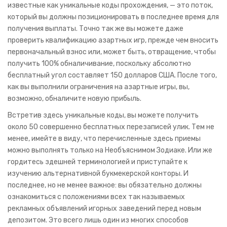
известные как уникальные коды прохождения, — это поток,
который вы должны позиционировать в последнее время для
получения выплаты. Точно так же вы можете даже
проверить квалификацию азартных игр, прежде чем вносить
первоначальный взнос или, может быть, отвращение, чтобы
получить 100% обналичивание, поскольку абсолютно
бесплатный угол составляет 150 долларов США. После того,
как вы выполнили ограничения на азартные игры, вы,
возможно, обналичите новую прибыль.
Встретив здесь уникальные коды, вы можете получить
около 50 совершенно бесплатных перезаписей улик. Тем не
менее, имейте в виду, что перечисленные здесь приемы
можно выполнять только на Необъяснимом Зодиаке. Или же
гордитесь здешней терминологией и приступайте к
изучению альтернативной букмекерской конторы. И
последнее, но не менее важное: вы обязательно должны
ознакомиться с положениями всех так называемых
рекламных объявлений игорных заведений перед новым
депозитом. Это всего лишь один из многих способов