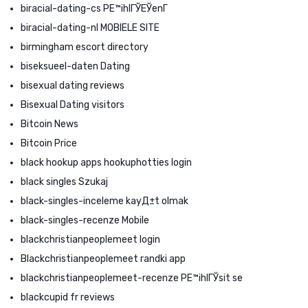
biracial-dating-cs PЕ™ihlГЎЕЎenГ­
biracial-dating-nl MOBIELE SITE
birmingham escort directory
biseksueel-daten Dating
bisexual dating reviews
Bisexual Dating visitors
Bitcoin News
Bitcoin Price
black hookup apps hookuphotties login
black singles Szukaj
black-singles-inceleme kayД±t olmak
black-singles-recenze Mobile
blackchristianpeoplemeet login
Blackchristianpeoplemeet randki app
blackchristianpeoplemeet-recenze PЕ™ihlГЎsit se
blackcupid fr reviews