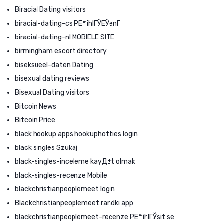
Biracial Dating visitors
biracial-dating-cs PЕ™ihlГЎЕЎenГ­
biracial-dating-nl MOBIELE SITE
birmingham escort directory
biseksueel-daten Dating
bisexual dating reviews
Bisexual Dating visitors
Bitcoin News
Bitcoin Price
black hookup apps hookuphotties login
black singles Szukaj
black-singles-inceleme kayД±t olmak
black-singles-recenze Mobile
blackchristianpeoplemeet login
Blackchristianpeoplemeet randki app
blackchristianpeoplemeet-recenze PЕ™ihlГЎsit se