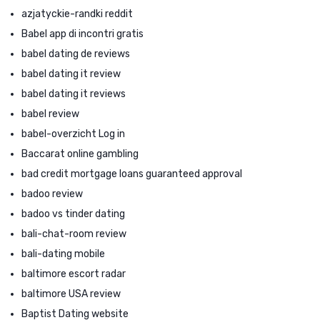
azjatyckie-randki reddit
Babel app di incontri gratis
babel dating de reviews
babel dating it review
babel dating it reviews
babel review
babel-overzicht Log in
Baccarat online gambling
bad credit mortgage loans guaranteed approval
badoo review
badoo vs tinder dating
bali-chat-room review
bali-dating mobile
baltimore escort radar
baltimore USA review
Baptist Dating website