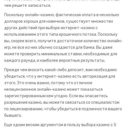
чем решите записаться.
Поскольку онлайн-казино, фактическая оплата в несколько
долларов хороша для новичков, существует множество
других действий при выборе интернет-казино с
использованием этого типа крошечного потока. Поскольку
вы, скорее всего, получите достаточное количество онлайн-
игр, не все из них обычно создаются для банка. Вы даже
можете проверить минимальные ставки, необходимые для
каждого раунда, и наиболее вероятные результаты.
Прежде чем вносить какой-либо депозит, вам необходимо
убедиться, что у интернет-казино есть авторизация для
этого. Это очень важно, потому что отличное
нелицензионное онлайн-казино может показаться
зарегистрированным кем угодно. Если вы опасаетесь
разрешения казино, вы можете связаться со специалистом
по лицензированию, чтобы убедиться в подлинности вашего
бывшего.
Еще одним веским аргументом в пользу выбора казино с 5