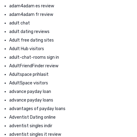
adam4adam es review
adam4adam fr review
adult chat
adult dating reviews
Adult free dating sites
Adult Hub visitors
adult-chat-rooms sign in
AdultFriendFinder review
Adultspace prihlasit
AdultSpace visitors
advance payday loan
advance payday loans
advantages of payday loans
Adventist Dating online
adventist singles indir
adventist singles it review