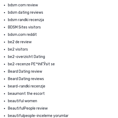
bdsm com review
bdsm dating reviews
bdsm randki recenzja
BDSM Sites visitors
bdsm.com reddit
be2 de review
be2 visitors
be2-overzicht Dating
be2-recenze PЕ™ihlГЎsit se
Beard Dating review
Beard Dating reviews
beard-randki recenzje
beaumont the escort
beautiful women
BeautifulPeople review
beautifulpeople-inceleme yorumlar