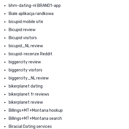
bhm-dating-nl BRAND1-app
Biale aplikacja randkowa
bicupid mobile site
Bicupid review
Bicupid visitors
bicupid_NL review
bicupid-recenze Reddit
biggercity review
biggercity visitors
biggercity_NL review
bikerplanet dating
bikerplanet fr reviews
bikerplanet review
Billings+MT+Montana hookup
Billings+MT+Montana search
Biracial Dating services