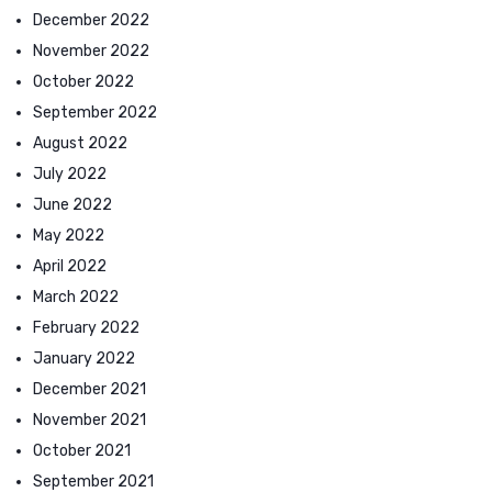
December 2022
November 2022
October 2022
September 2022
August 2022
July 2022
June 2022
May 2022
April 2022
March 2022
February 2022
January 2022
December 2021
November 2021
October 2021
September 2021