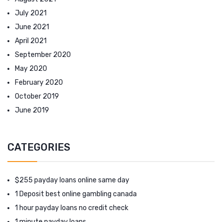
July 2021
June 2021
April 2021
September 2020
May 2020
February 2020
October 2019
June 2019
CATEGORIES
$255 payday loans online same day
1 Deposit best online gambling canada
1 hour payday loans no credit check
1 minute payday loans