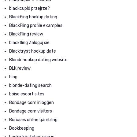
blackcupid przejrze?
Blackfling hookup dating
BlackFling profile examples
BlackFling review
blackfling Zaloguj sie
Blacktryst hookup date
Blendr hookup dating website
BLK review
blog
blonde-dating search
boise escort sites
Bondage com inloggen
Bondage.com visitors
Bonuses online gambling
Bookkeeping
bookofmatches sign in