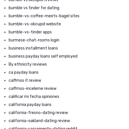
bumble vs tinder for dating
bumble-vs-coffee-meets-bagel sites
bumble-vs-okcupid website
bumble-vs-tinder apps
burmese-chat-rooms login
business installment loans
business payday loans self employed
By ethnicity reviews
ca payday loans
caffmos it review
caffmos-inceleme review
calificar mi fecha opiniones
california payday loans
california-fresno-dating review
california-oakland-dating review
california-sacramento-dating reddit