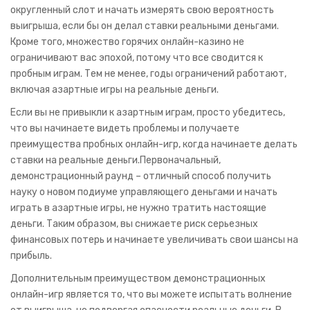
округленный слот и начать измерять свою вероятность
выигрыша, если бы он делал ставки реальными деньгами.
Кроме того, множество горячих онлайн-казино не
ограничивают вас эпохой, потому что все сводится к
пробным играм. Тем не менее, годы ограничений работают,
включая азартные игры на реальные деньги.
Если вы не привыкли к азартным играм, просто убедитесь,
что вы начинаете видеть проблемы и получаете
преимущества пробных онлайн-игр, когда начинаете делать
ставки на реальные деньги.Первоначальный,
демонстрационный раунд – отличный способ получить
науку о новом подиуме управляющего деньгами и начать
играть в азартные игры, не нужно тратить настоящие
деньги. Таким образом, вы снижаете риск серьезных
финансовых потерь и начинаете увеличивать свои шансы на
прибыль.
Дополнительным преимуществом демонстрационных
онлайн-игр является то, что вы можете испытать волнение