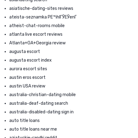
asiatische-dating-sites reviews
ateista-seznamka PЕ™ihlГЎЕЎenГ­
atheist-chat-rooms mobile
atlanta live escort reviews
Atlanta+GA+Georgia review
augusta escort
augusta escort index
aurora escort sites
austin eros escort
austin USA review
australia-christian-dating mobile
australia-deaf-dating search
australia-disabled-dating sign in
auto title loans
auto title loans near me
azjatyckie-randki reddit