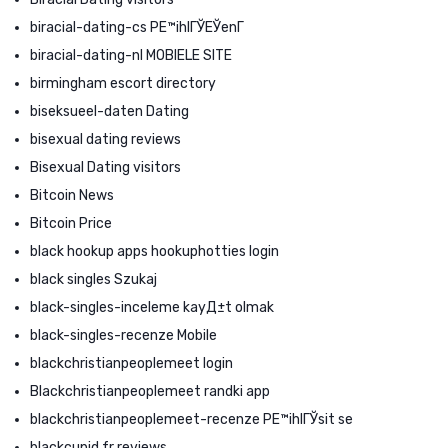
biracial-dating-cs PЕ™ihlГЎЕЎenГ­
biracial-dating-nl MOBIELE SITE
birmingham escort directory
biseksueel-daten Dating
bisexual dating reviews
Bisexual Dating visitors
Bitcoin News
Bitcoin Price
black hookup apps hookuphotties login
black singles Szukaj
black-singles-inceleme kayД±t olmak
black-singles-recenze Mobile
blackchristianpeoplemeet login
Blackchristianpeoplemeet randki app
blackchristianpeoplemeet-recenze PЕ™ihlГЎsit se
blackcupid fr reviews