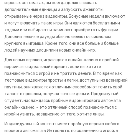
игровых автоматах, вы всегда должны искать
дополнительные единицы и запускать джекпоты,
открываемые через видеоигры. Бонусные модели включают
и могут включать такие игры. Они являются бесплатными
ходами или выбирают и начинают приобретать функции.
Дополнительные раунды обычно являются символом
крупного выигрыша. Кроме того, они все больше и больше
людей научных дисциплин новых онлайн-игр.
Для новых игроков, играющих в онлайн-казино в пробной
версии, это идеальный вариант, если вы хотите
познакомиться с игрой и не тратить деньги. В то время как
тестовые видеоигры просты и легки, доступны из всемирной
паутины, они являются отличным способом отточить свой
талант в прошлом, получая точные деньги. Продвинутый
студент, наслаждаясь пробным видом игрового автомата
онлайн-казино, – это отличный способ познакомиться с
игрой и узнать, независимо от того, хотите ли вы.
Индивидуальный контент имеет пробную версию любого
игрового автомата в Интернете, по сравнению с игрой, в