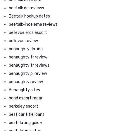
beetalk de reviews
Beetalk hookup dates
beetalk-inceleme reviews
bellevue eros escort
bellevue review
benaughty dating
benaughty fr review
benaughty fr reviews
benaughty pl review
benaughty review
Benaughty sites
bend escort radar
berkeley escort
best car title loans
best dating guide
best dating sites