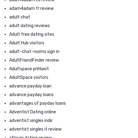
adam4adam fr review
adult chat
adult dating reviews
Adult free dating sites
Adult Hub visitors
adult-chat-rooms sign in
AdultFriendFinder review
Adultspace prihlasit
AdultSpace visitors
advance payday loan
advance payday loans
advantages of payday loans
Adventist Dating online
adventist singles indir
adventist singles it review
african dating review