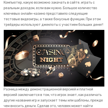
Компьютер, какую возможно закачать в сайте.
играть с
реальным доходом, если вам нужно. Большое количество
ключевых онлайн-казино представило следующие
тестовые видеоигры, а также бонусные функции. При этом
трейдеры используют джекпоты с участием больших денег!
Разница между демонстрационной версией и платной
версией заключается в том, что игрок знает, как различать
другие названия игр и запускает темы или шаблоны, прежде
чем вносить деньги. Сделав это, человек может найти