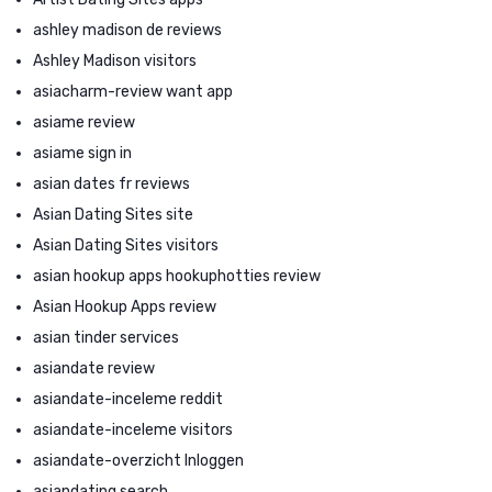
ashley madison de reviews
Ashley Madison visitors
asiacharm-review want app
asiame review
asiame sign in
asian dates fr reviews
Asian Dating Sites site
Asian Dating Sites visitors
asian hookup apps hookuphotties review
Asian Hookup Apps review
asian tinder services
asiandate review
asiandate-inceleme reddit
asiandate-inceleme visitors
asiandate-overzicht Inloggen
asiandating search