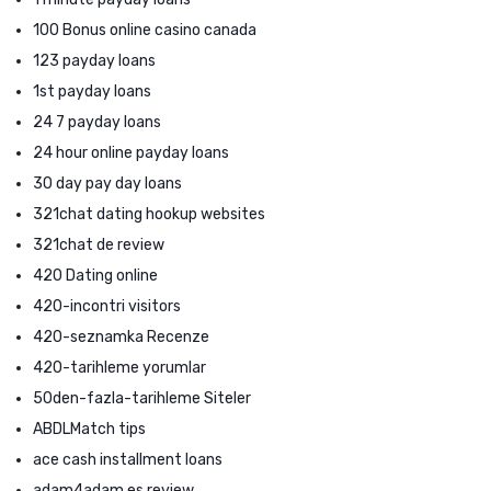
100 Bonus online casino canada
123 payday loans
1st payday loans
24 7 payday loans
24 hour online payday loans
30 day pay day loans
321chat dating hookup websites
321chat de review
420 Dating online
420-incontri visitors
420-seznamka Recenze
420-tarihleme yorumlar
50den-fazla-tarihleme Siteler
ABDLMatch tips
ace cash installment loans
adam4adam es review