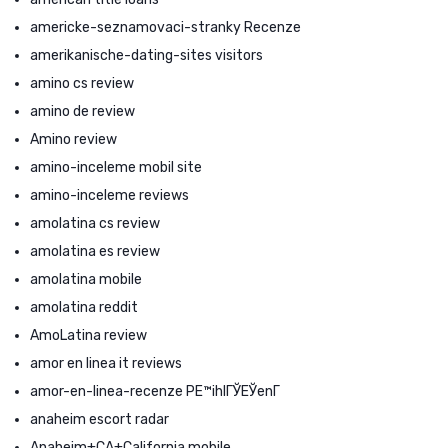
americke-seznamovaci-stranky Recenze
amerikanische-dating-sites visitors
amino cs review
amino de review
Amino review
amino-inceleme mobil site
amino-inceleme reviews
amolatina cs review
amolatina es review
amolatina mobile
amolatina reddit
AmoLatina review
amor en linea it reviews
amor-en-linea-recenze PЕ™ihlГЎЕЎenГ­
anaheim escort radar
Anaheim+CA+California mobile