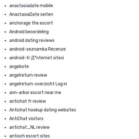
anastasiadate mobile
AnastasiaDate seiten
anchorage the escort
Android beoordeling
android dating reviews
android-seznamka Recenze
android-tr Д°nternet sitesi
angebote
angelreturn review
angelreturn-overzicht Log in
ann-arbor escort near me
antichat fr review
Antichat hookup dating websites
AntiChat visitors
antichat_NL review
antioch escort sites