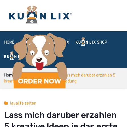
HOME
ABOUT
BOX
SHOP
FAQ
LOGIN
Home
lavalife seiten
Lass mich daruber erzahlen 5
kreative Ideen je das erste Verabredung
lavalife seiten
Lass mich daruber erzahlen
5 kreative Ideen je das erste