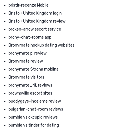
bristlr-recenze Mobile
Bristol+United Kingdom login
Bristol+United Kingdom review
broken-arrow escort service
brony-chat-rooms app
Bronymate hookup dating websites
bronymate pl review
Bronymate review
bronymate Strona mobilna
Bronymate visitors
bronymate_NL reviews
brownsville escort sites
buddygays-inceleme review
bulgarian-chat-room reviews
bumble vs okcupid reviews
bumble vs tinder for dating