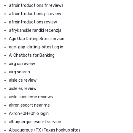
afrointroductions fr reviews
afrointroductions pl review
afrointroductions review
afrykanskie randki recenzja
Age Gap Dating Sites service
age-gap-dating-sites Log in
AI Chatbots for Banking
airg cs review
airg search
aisle cs review
aisle es review
aisle-inceleme reviews
akron escort near me
Akron+OH+Ohio login
albuquerque escort service
Albuquerque+TX+Texas hookup sites