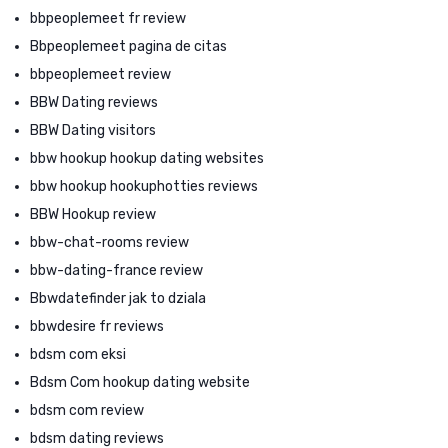
bbpeoplemeet fr review
Bbpeoplemeet pagina de citas
bbpeoplemeet review
BBW Dating reviews
BBW Dating visitors
bbw hookup hookup dating websites
bbw hookup hookuphotties reviews
BBW Hookup review
bbw-chat-rooms review
bbw-dating-france review
Bbwdatefinder jak to dziala
bbwdesire fr reviews
bdsm com eksi
Bdsm Com hookup dating website
bdsm com review
bdsm dating reviews