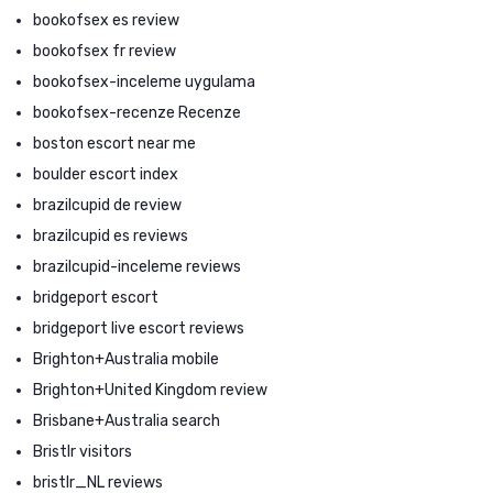
bookofsex es review
bookofsex fr review
bookofsex-inceleme uygulama
bookofsex-recenze Recenze
boston escort near me
boulder escort index
brazilcupid de review
brazilcupid es reviews
brazilcupid-inceleme reviews
bridgeport escort
bridgeport live escort reviews
Brighton+Australia mobile
Brighton+United Kingdom review
Brisbane+Australia search
Bristlr visitors
bristlr_NL reviews