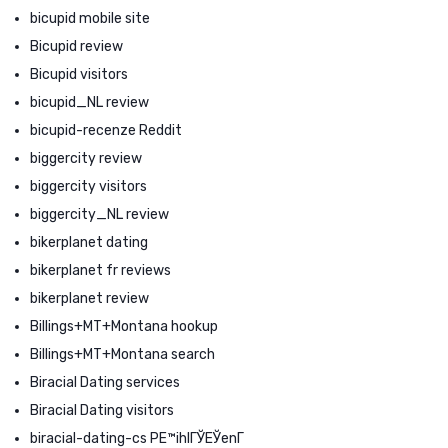
bicupid mobile site
Bicupid review
Bicupid visitors
bicupid_NL review
bicupid-recenze Reddit
biggercity review
biggercity visitors
biggercity_NL review
bikerplanet dating
bikerplanet fr reviews
bikerplanet review
Billings+MT+Montana hookup
Billings+MT+Montana search
Biracial Dating services
Biracial Dating visitors
biracial-dating-cs PЕ™ihlГЎЕЎenГ­