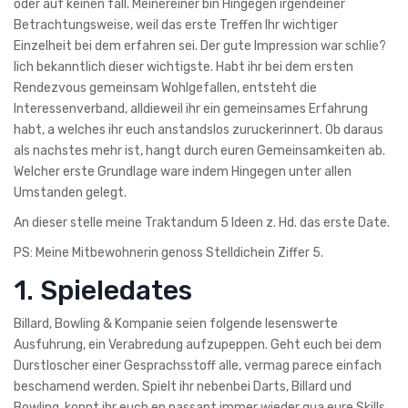
oder auf keinen fall. Meinereiner bin Hingegen irgendeiner
Betrachtungsweise, weil das erste Treffen Ihr wichtiger
Einzelheit bei dem erfahren sei. Der gute Impression war schlie?
lich bekanntlich dieser wichtigste. Habt ihr bei dem ersten
Rendezvous gemeinsam Wohlgefallen, entsteht die
Interessenverband, alldieweil ihr ein gemeinsames Erfahrung
habt, a welches ihr euch anstandslos zuruckerinnert. Ob daraus
als nachstes mehr ist, hangt durch euren Gemeinsamkeiten ab.
Welcher erste Grundlage ware indem Hingegen unter allen
Umstanden gelegt.
An dieser stelle meine Traktandum 5 Ideen z. Hd. das erste Date.
PS: Meine Mitbewohnerin genoss Stelldichein Ziffer 5.
1. Spieledates
Billard, Bowling & Kompanie seien folgende lesenswerte
Ausfuhrung, ein Verabredung aufzupeppen. Geht euch bei dem
Durstloscher einer Gesprachsstoff alle, vermag parece einfach
beschamend werden. Spielt ihr nebenbei Darts, Billard und
Bowling, konnt ihr euch en passant immer wieder qua eure Skills