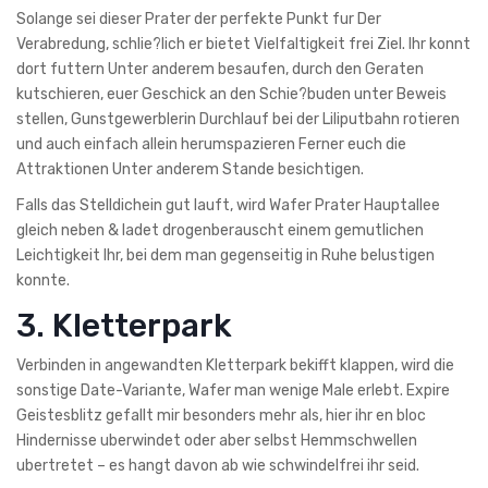
Solange sei dieser Prater der perfekte Punkt fur Der
Verabredung, schlie?lich er bietet Vielfaltigkeit frei Ziel. Ihr konnt
dort futtern Unter anderem besaufen, durch den Geraten
kutschieren, euer Geschick an den Schie?buden unter Beweis
stellen, Gunstgewerblerin Durchlauf bei der Liliputbahn rotieren
und auch einfach allein herumspazieren Ferner euch die
Attraktionen Unter anderem Stande besichtigen.
Falls das Stelldichein gut lauft, wird Wafer Prater Hauptallee
gleich neben & ladet drogenberauscht einem gemutlichen
Leichtigkeit Ihr, bei dem man gegenseitig in Ruhe belustigen
konnte.
3. Kletterpark
Verbinden in angewandten Kletterpark bekifft klappen, wird die
sonstige Date-Variante, Wafer man wenige Male erlebt. Expire
Geistesblitz gefallt mir besonders mehr als, hier ihr en bloc
Hindernisse uberwindet oder aber selbst Hemmschwellen
ubertretet – es hangt davon ab wie schwindelfrei ihr seid.