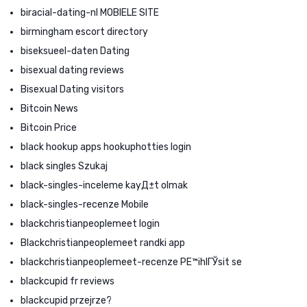
biracial-dating-nl MOBIELE SITE
birmingham escort directory
biseksueel-daten Dating
bisexual dating reviews
Bisexual Dating visitors
Bitcoin News
Bitcoin Price
black hookup apps hookuphotties login
black singles Szukaj
black-singles-inceleme kayД±t olmak
black-singles-recenze Mobile
blackchristianpeoplemeet login
Blackchristianpeoplemeet randki app
blackchristianpeoplemeet-recenze PЕ™ihlГЎsit se
blackcupid fr reviews
blackcupid przejrze?