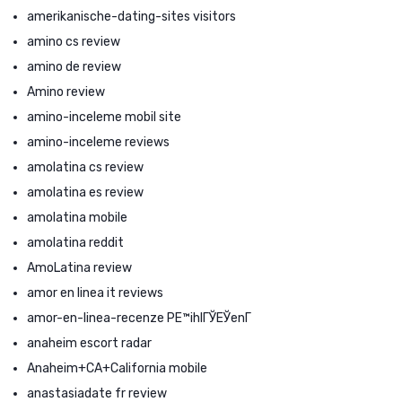
amerikanische-dating-sites visitors
amino cs review
amino de review
Amino review
amino-inceleme mobil site
amino-inceleme reviews
amolatina cs review
amolatina es review
amolatina mobile
amolatina reddit
AmoLatina review
amor en linea it reviews
amor-en-linea-recenze PЕ™ihlГЎЕЎenГ­
anaheim escort radar
Anaheim+CA+California mobile
anastasiadate fr review