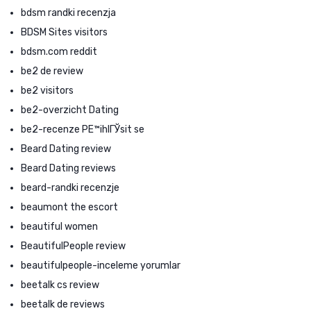
bdsm randki recenzja
BDSM Sites visitors
bdsm.com reddit
be2 de review
be2 visitors
be2-overzicht Dating
be2-recenze PЕ™ihlГЎsit se
Beard Dating review
Beard Dating reviews
beard-randki recenzje
beaumont the escort
beautiful women
BeautifulPeople review
beautifulpeople-inceleme yorumlar
beetalk cs review
beetalk de reviews