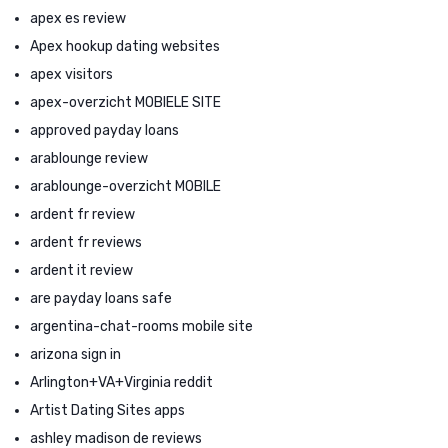
apex es review
Apex hookup dating websites
apex visitors
apex-overzicht MOBIELE SITE
approved payday loans
arablounge review
arablounge-overzicht MOBILE
ardent fr review
ardent fr reviews
ardent it review
are payday loans safe
argentina-chat-rooms mobile site
arizona sign in
Arlington+VA+Virginia reddit
Artist Dating Sites apps
ashley madison de reviews