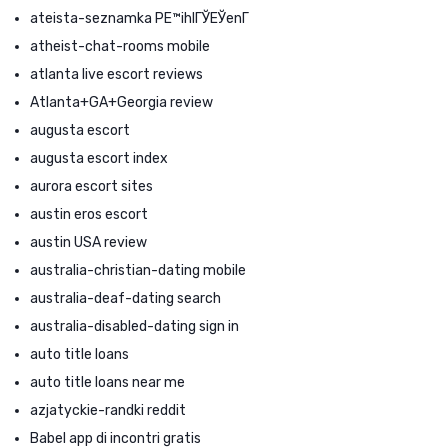
ateista-seznamka PЕ™ihlГЎЕЎenГ­
atheist-chat-rooms mobile
atlanta live escort reviews
Atlanta+GA+Georgia review
augusta escort
augusta escort index
aurora escort sites
austin eros escort
austin USA review
australia-christian-dating mobile
australia-deaf-dating search
australia-disabled-dating sign in
auto title loans
auto title loans near me
azjatyckie-randki reddit
Babel app di incontri gratis