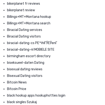
bikerplanet fr reviews
bikerplanet review
Billings+MT+Montana hookup
Billings+MT+Montana search
Biracial Dating services
Biracial Dating visitors
biracial-dating-cs PЕ™ihlГЎЕЎenГ­
biracial-dating-nl MOBIELE SITE
birmingham escort directory
biseksueel-daten Dating
bisexual dating reviews
Bisexual Dating visitors
Bitcoin News
Bitcoin Price
black hookup apps hookuphotties login
black singles Szukaj