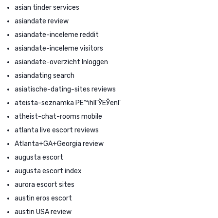
asian tinder services
asiandate review
asiandate-inceleme reddit
asiandate-inceleme visitors
asiandate-overzicht Inloggen
asiandating search
asiatische-dating-sites reviews
ateista-seznamka PЕ™ihlГЎЕЎenГ­
atheist-chat-rooms mobile
atlanta live escort reviews
Atlanta+GA+Georgia review
augusta escort
augusta escort index
aurora escort sites
austin eros escort
austin USA review