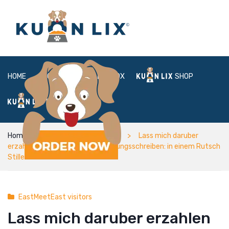
HOME
ABOUT
BOX
SHOP
FAQ
LOGIN
Home
EastMeetEast visitors
Lass mich daruber
erzahlen Ghosting hinter Bewerbungsschreiben: in einem Rutsch
Stille
EastMeetEast visitors
Lass mich daruber erzahlen