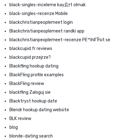
black-singles-inceleme kayД±t olmak
black-singles-recenze Mobile
blackchristianpeoplemeet login
Blackchristianpeoplemeet randki app
blackchristianpeoplemeet-recenze PЕ™ihlГЎsit se
blackcupid fr reviews
blackcupid przejrze?
Blackfling hookup dating
BlackFling profile examples
BlackFling review
blackfling Zaloguj sie
Blacktryst hookup date
Blendr hookup dating website
BLK review
blog
blonde-dating search