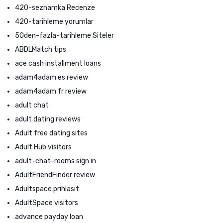
420-seznamka Recenze
420-tarihleme yorumlar
50den-fazla-tarihleme Siteler
ABDLMatch tips
ace cash installment loans
adam4adam es review
adam4adam fr review
adult chat
adult dating reviews
Adult free dating sites
Adult Hub visitors
adult-chat-rooms sign in
AdultFriendFinder review
Adultspace prihlasit
AdultSpace visitors
advance payday loan