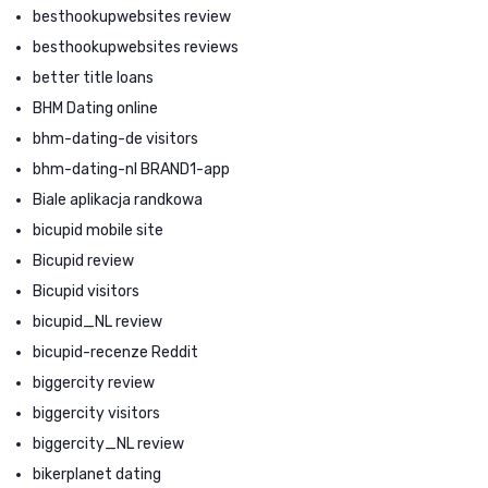
besthookupwebsites review
besthookupwebsites reviews
better title loans
BHM Dating online
bhm-dating-de visitors
bhm-dating-nl BRAND1-app
Biale aplikacja randkowa
bicupid mobile site
Bicupid review
Bicupid visitors
bicupid_NL review
bicupid-recenze Reddit
biggercity review
biggercity visitors
biggercity_NL review
bikerplanet dating