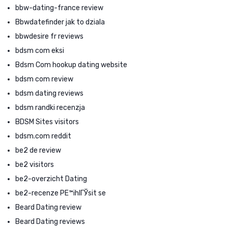
bbw-dating-france review
Bbwdatefinder jak to dziala
bbwdesire fr reviews
bdsm com eksi
Bdsm Com hookup dating website
bdsm com review
bdsm dating reviews
bdsm randki recenzja
BDSM Sites visitors
bdsm.com reddit
be2 de review
be2 visitors
be2-overzicht Dating
be2-recenze PЕ™ihlГЎsit se
Beard Dating review
Beard Dating reviews