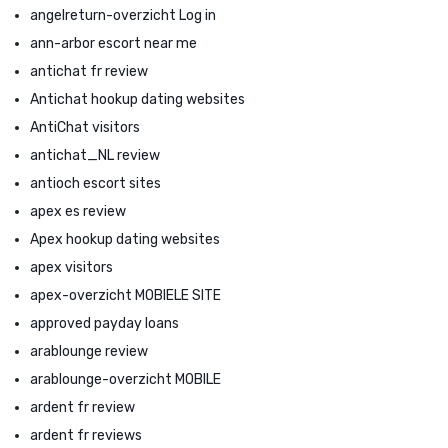
angelreturn-overzicht Log in
ann-arbor escort near me
antichat fr review
Antichat hookup dating websites
AntiChat visitors
antichat_NL review
antioch escort sites
apex es review
Apex hookup dating websites
apex visitors
apex-overzicht MOBIELE SITE
approved payday loans
arablounge review
arablounge-overzicht MOBILE
ardent fr review
ardent fr reviews