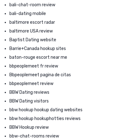
bali-chat-room review
bali-dating mobile
baltimore escort radar
baltimore USA review
Baptist Dating website
Barrie+Canada hookup sites
baton-rouge escort near me
bbpeoplemeet fr review
Bbpeoplemeet pagina de citas
bbpeoplemeet review
BBW Dating reviews
BBW Dating visitors
bbw hookup hookup dating websites
bbw hookup hookuphotties reviews
BBW Hookup review
bbw-chat-rooms review