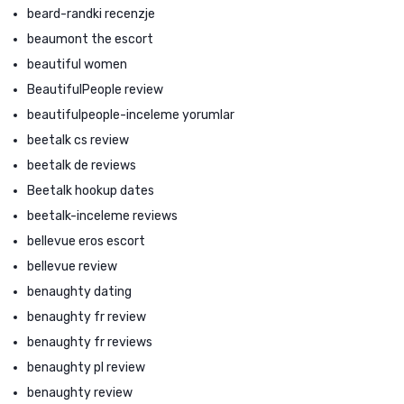
beard-randki recenzje
beaumont the escort
beautiful women
BeautifulPeople review
beautifulpeople-inceleme yorumlar
beetalk cs review
beetalk de reviews
Beetalk hookup dates
beetalk-inceleme reviews
bellevue eros escort
bellevue review
benaughty dating
benaughty fr review
benaughty fr reviews
benaughty pl review
benaughty review