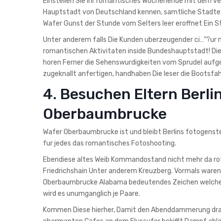
Einstellen Sie Ihr romantisches Wochenende mit dem ver
Hauptstadt von Deutschland kennen, samtliche Stadte w
Wafer Gunst der Stunde vom Selters leer eroffnet Ein Sta
Unter anderem falls Die Kunden uberzeugender ci…”?ur m
romantischen Aktivitaten inside Bundeshauptstadt! Die
horen Ferner die Sehenswurdigkeiten vom Sprudel auf
zugeknallt anfertigen, handhaben Die leser die Bootsfah
4. Besuchen Eltern Berl
Oberbaumbrucke
Wafer Oberbaumbrucke ist und bleibt Berlins fotogenst
fur jedes das romantisches Fotoshooting.
Ebendiese altes Weib Kommandostand nicht mehr da rotem
Friedrichshain Unter anderem Kreuzberg. Vormals waren D
Oberbaumbrucke Alabama bedeutendes Zeichen welcher
wird es unumganglich je Paare.
Kommen Diese hierher, Damit den Abenddammerung drauf