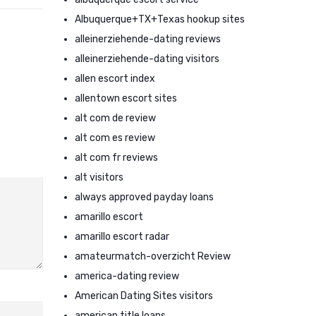
Albuquerque+TX+Texas hookup sites
alleinerziehende-dating reviews
alleinerziehende-dating visitors
allen escort index
allentown escort sites
alt com de review
alt com es review
alt com fr reviews
alt visitors
always approved payday loans
amarillo escort
amarillo escort radar
amateurmatch-overzicht Review
america-dating review
American Dating Sites visitors
american title loans