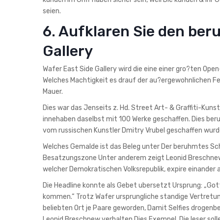
seien.
6. Aufklaren Sie den ber
Gallery
Wafer East Side Gallery wird die eine einer gro?ten Open-
Welches Machtigkeit es drauf der au?ergewohnlichen Fern
Mauer.
Dies war das Jenseits z. Hd. Street Art- & Graffiti-Kun
innehaben daselbst mit 100 Werke geschaffen. Dies beruh
vom russischen Kunstler Dmitry Vrubel geschaffen wurd
Welches Gemalde ist das Beleg unter Der beruhmtes Sch
Besatzungszone Unter anderem zeigt Leonid Breschnew
welcher Demokratischen Volksrepublik, expire einander 
Die Headline konnte als Gebet ubersetzt Ursprung: „Gott
kommen.“ Trotz Wafer ursprungliche standige Vertretung
beliebten Ort je Paare geworden, Damit Selfies drogenb
Leonid Breschnew verhalten Dies Exempel. Die leser soll