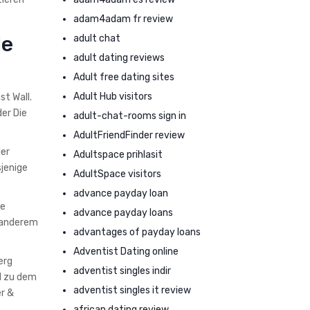
adam4adam fr review
de
adult chat
adult dating reviews
Adult free dating sites
Adult Hub visitors
st Wall.
er Die
adult-chat-rooms sign in
AdultFriendFinder review
ler
Adultspace prihlasit
sjenige
AdultSpace visitors
advance payday loan
he
advance payday loans
 anderem
advantages of payday loans
Adventist Dating online
erg
adventist singles indir
d zu dem
adventist singles it review
er &
african dating review