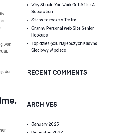
Why Should You Work Out After A
Separation
fix
Steps to make a Tertre
rer
te
Granny Personal Web Site Senior
Hookups
Top dziesięciu Najlepszych Kasyno
ig war,
Sieciowy W polsce
ruar.
RECENT COMMENTS
 jeder
lme,
ARCHIVES
January 2023
ner
December 2022