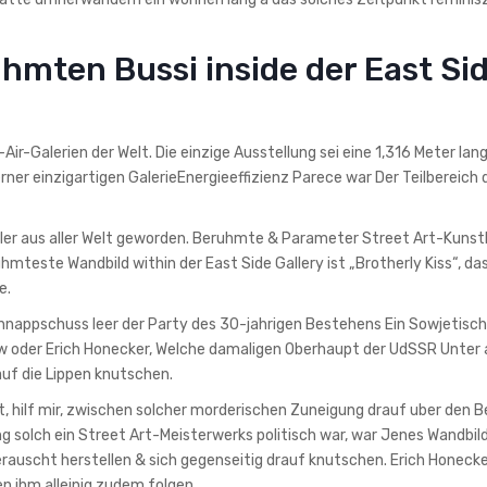
uhmten Bussi inside der East Si
Air-Galerien der Welt. Die einzige Ausstellung sei eine 1,316 Meter lang
er einzigartigen GalerieEnergieeffizienz Parece war Der Teilbereich d
stler aus aller Welt geworden. Beruhmte & Parameter Street Art-Kunst
mteste Wandbild within der East Side Gallery ist „Brotherly Kiss“, da
e.
nappschuss leer der Party des 30-jahrigen Bestehens Ein Sowjetisc
 oder Erich Honecker, Welche damaligen Oberhaupt der UdSSR Unter
auf die Lippen knutschen.
, hilf mir, zwischen solcher morderischen Zuneigung drauf uber den B
 solch ein Street Art-Meisterwerks politisch war, war Jenes Wandbil
erauscht herstellen & sich gegenseitig drauf knutschen. Erich Honeck
en ihm alleinig zudem folgen.