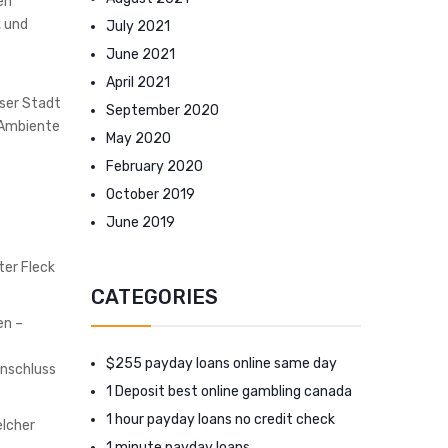
en
, und
July 2021
June 2021
April 2021
eser Stadt
September 2020
 Ambiente
May 2020
February 2020
October 2019
June 2019
ter Fleck
CATEGORIES
en –
$255 payday loans online same day
nschluss
1 Deposit best online gambling canada
1 hour payday loans no credit check
elcher
1 minute payday loans