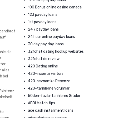
100 Bonus online casino canada
123 payday loans
1st payday loans
24 7 payday loans
bendbrot
24 hour online payday loans
rauf
30 day pay day loans
321chat dating hookup websites
hle die
n
321chat de review
nter
420 Dating online
 alles
420-incontri visitors
h bei
420-seznamka Recenze
420-tarihleme yorumlar
 Existenz
50den-fazla-tarihleme Siteler
nkelheit
ABDLMatch tips
ace cash installment loans
Die
adam4adam es review
zieren