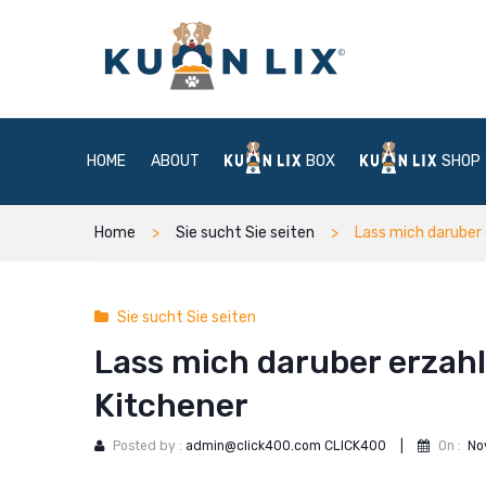
HOME
ABOUT
BOX
SHOP
Home
Sie sucht Sie seiten
Lass mich daruber 
Sie sucht Sie seiten
Lass mich daruber erzahl
Kitchener
Posted by :
admin@click400.com CLICK400
|
On :
No