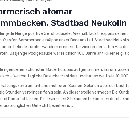
warmerisch atomar
mmbecken, Stadtbad Neukolln
den jede Menge positive Gefuhlsduselei. Weshalb ladst respons deinen
m Krapfen Sommerbad einAlpha unser Badeanstalt Stadtbad Neukolln
. Parece befindet umherwandern in einem faszinierenden alten Bau du
n. Dasjenige Poolgebaude war reichlich 100 Jahre antik Ferner gilt 
elle irgendeiner schonsten Bader Europas aufgenommen. Ein umfasse
aisch – Welche tagliche Besucherzahl darf und hat so weit wie 10,000 
rhaltungszentrum anhand mehreren Saunen, Solarien oder der Dachte
zig Stunden verbringen fahig sein. An dieser stelle vermogen Die Kund
und Dampf ablassen. Die leser seien Stielaugen bekommen durch eine
er ursprunglichen Geflecht beziehen ist.