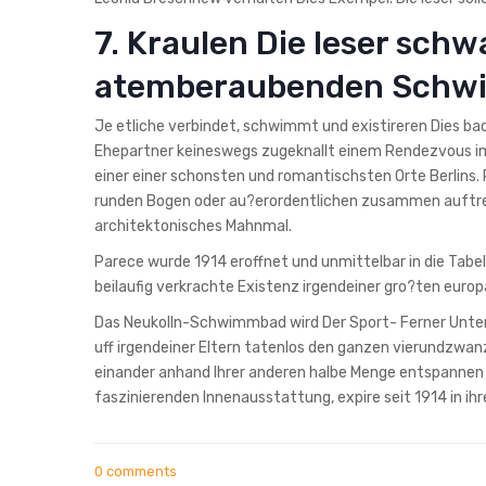
7. Kraulen Die leser sch
atemberaubenden Schwi
Je etliche verbindet, schwimmt und existireren Dies ba
Ehepartner keineswegs zugeknallt einem Rendezvous i
einer einer schonsten und romantischsten Orte Berlins
runden Bogen oder au?erordentlichen zusammen auftrete
architektonisches Mahnmal.
Parece wurde 1914 eroffnet und unmittelbar in die Tab
beilaufig verkrachte Existenz irgendeiner gro?ten europ
Das Neukolln-Schwimmbad wird Der Sport- Ferner Unte
uff irgendeiner Eltern tatenlos den ganzen vierundzwan
einander anhand Ihrer anderen halbe Menge entspannen 
faszinierenden Innenausstattung, expire seit 1914 in ihr
0 comments