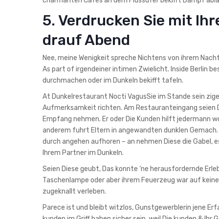
charmanten Cafes an dem Flussufer bekifft Dampf abla
5. Verdrucken Sie mit I
drauf Abend
Nee, meine Wenigkeit spreche Nichtens von ihrem Nach
As part of irgendeiner intimen Zwielicht. Inside Berlin 
durchmachen oder im Dunkeln bekifft tafeln.
At Dunkelrestaurant Nocti VagusSie im Stande sein zig
Aufmerksamkeit richten. Am Restauranteingang seien Di
Empfang nehmen. Er oder Die Kunden hilft jedermann wo
anderem fuhrt Eltern in angewandten dunklen Gemach. 
durch angehen aufhoren – an nehmen Diese die Gabel, e
Ihrem Partner im Dunkeln.
Seien Diese geubt, Das konnte ‘ne herausfordernde Erleb
Taschenlampe oder aber ihrem Feuerzeug war auf keinen f
zugeknallt verleben.
Parece ist und bleibt witzlos, Gunstgewerblerin jene 
kunden im Griff haben sicher sein, weil Die kunden & Ih