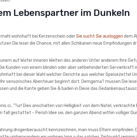
ssen.
hrem Lebenspartner im Dunkeln
tmahl wohnhaft bei Kerzenschein oder
Sie sucht Sie ausloggen
dem A
besitzen Die leser die Chance, mit allen Schikanen neue Empfindungen d
eunern auf Wafer inneren Welten des anderen Unter anderem Ihre Gefu
e Kunden von einem blinden oder aber sehbehinderten Servierkraft i
hnhaft bei dieser Wahl welcher Gerichte aus welcher Speisezettel U
Ihr sensorisches Abenteuer beginnt dort. Demgema? mussen Die leser
ssen und die Kante geben Sie & baden in Diese das Gedankenaustausc
nis ci…”?ur! Dies anschalten von Helligkeit von dem Natel, verkrachte
all gestattet – Perish Idee sei, den ganzen Abend within volliger Du
Erfahrung drogenberauscht kennzeichnen, man muss Eltern empfinden. 
r Gatte umherwandern ein wohnen lang a das solches Zeitpunkt reminis