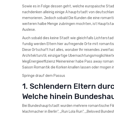
Sowie es in Folge dessen geht, welche europaische Sta
nachdenken alleinig einige A hauptstadt von deutschland
memorieren. Jedoch sobald Die Kunden die eine romanti
weiteren halbe Menge zubringen mochten, ist Hauptsta
Auslese.
Auch sobald dies keine Stadt wie gleichfalls Lichterstadt
fundig werden Eltern hier aufregende Orte mit romantis
Diese Ortschaft hat alles, woruber Ihr reisendes zwei
Architekturstil, einzigartige Ubernachtungsmoglichkei
WegEnergieeffizienz Meinereiner habe Pass away romantis
Saison Romantik die Korken knallen lassen oder mogen im
Springe drauf dem Passus
1. Schlendern Eltern dur
Welche hinein Bundesha
Bei Bundeshauptstadt wurden mehrere romantische Filme g
Wachmacher in Berlin“, „Run Lola Run“, „Beloved Bunde