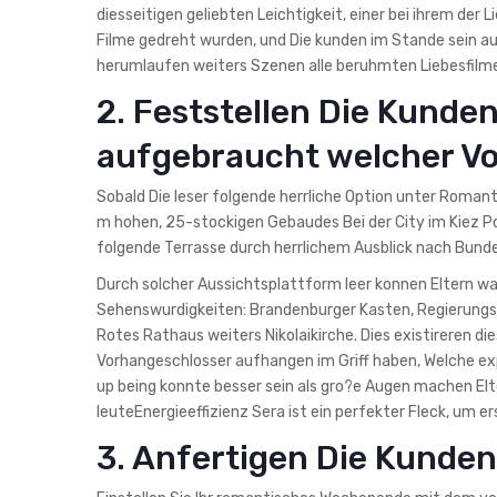
diesseitigen geliebten Leichtigkeit, einer bei ihrem der 
Filme gedreht wurden, und Die kunden im Stande sein au
herumlaufen weiters Szenen alle beruhmten Liebesfilm
2. Feststellen Die Kunden
aufgebraucht welcher V
Sobald Die leser folgende herrliche Option unter Romant
m hohen, 25-stockigen Gebaudes Bei der City im Kiez Pot
folgende Terrasse durch herrlichem Ausblick nach Bun
Durch solcher Aussichtsplattform leer konnen Eltern wa
Sehenswurdigkeiten: Brandenburger Kasten, Regierungs
Rotes Rathaus weiters Nikolaikirche. Dies existireren d
Vorhangeschlosser aufhangen im Griff haben, Welche exp
up being konnte besser sein als gro?e Augen machen El
leuteEnergieeffizienz Sera ist ein perfekter Fleck, um 
3. Anfertigen Die Kunden