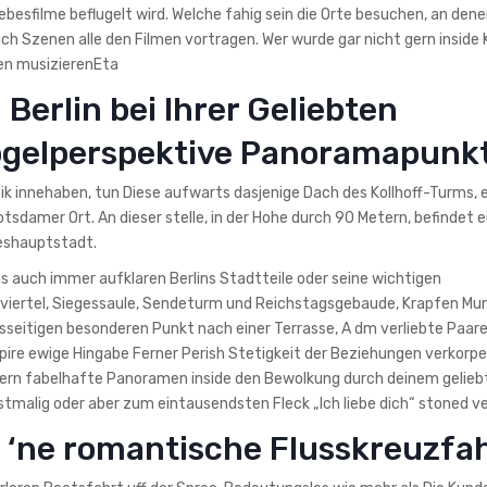
Liebesfilme beflugelt wird. Welche fahig sein die Orte besuchen, an den
ch Szenen alle den Filmen vortragen. Wer wurde gar nicht gern inside 
en musizierenEta
 Berlin bei Ihrer Geliebten
ogelperspektive Panoramapunk
ik innehaben, tun Diese aufwarts dasjenige Dach des Kollhoff-Turms, 
sdamer Ort. An dieser stelle, in der Hohe durch 90 Metern, befindet 
deshauptstadt.
s auch immer aufklaren Berlins Stadtteile oder seine wichtigen
viertel, Siegessaule, Sendeturm und Reichstagsgebaude, Krapfen Mun
iesseitigen besonderen Punkt nach einer Terrasse, A dm verliebte Paar
ire ewige Hingabe Ferner Perish Stetigkeit der Beziehungen verkorpe
tern fabelhafte Panoramen inside den Bewolkung durch deinem gelieb
erstmalig oder aber zum eintausendsten Fleck „Ich liebe dich“ stoned 
 ‘ne romantische Flusskreuzfa