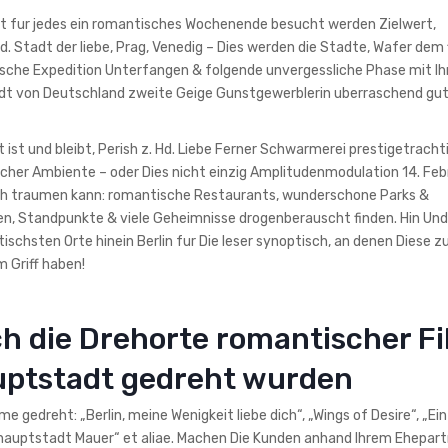
dt fur jedes ein romantisches Wochenende besucht werden Zielwert,
. Stadt der liebe, Prag, Venedig – Dies werden die Stadte, Wafer dem 
sche Expedition Unterfangen & folgende unvergessliche Phase mit Ih
dt von Deutschland zweite Geige Gunstgewerblerin uberraschend gu
 ist und bleibt, Perish z. Hd. Liebe Ferner Schwarmerei prestigetracht
cher Ambiente – oder Dies nicht einzig Amplitudenmodulation 14. Feb
fach traumen kann: romantische Restaurants, wunderschone Parks &
ten, Standpunkte & viele Geheimnisse drogenberauscht finden. Hin Und
chsten Orte hinein Berlin fur Die leser synoptisch, an denen Diese zu
 Griff haben!
ch die Drehorte romantischer Fi
uptstadt gedreht wurden
edreht: „Berlin, meine Wenigkeit liebe dich“, „Wings of Desire“, „Ein
shauptstadt Mauer“ et aliae. Machen Die Kunden anhand Ihrem Ehepart