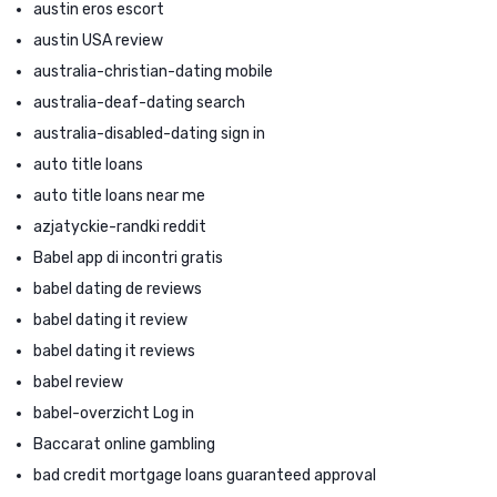
austin eros escort
austin USA review
australia-christian-dating mobile
australia-deaf-dating search
australia-disabled-dating sign in
auto title loans
auto title loans near me
azjatyckie-randki reddit
Babel app di incontri gratis
babel dating de reviews
babel dating it review
babel dating it reviews
babel review
babel-overzicht Log in
Baccarat online gambling
bad credit mortgage loans guaranteed approval