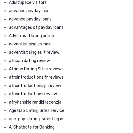
AdultSpace visitors
advance payday loan
advance payday loans
advantages of payday loans
Adventist Dating online
adventist singles indir
adventist singles it review
african dating review
African Dating Sites reviews
afrointroductions fr reviews
afrointroductions pl review
afrointroductions review
afrykanskie randki recenzja
Age Gap Dating Sites service
age-gap-dating-sites Log in
AI Chatbots for Banking