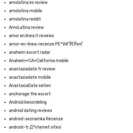
amolatina es review
amolatina mobile
amolatina reddit
AmoLatina review
amor en linea it reviews
amor-en-linea-recenze PЕ™ihlГЎЕЎenГ­
anaheim escort radar
Anaheim+CA+California mobile
anastasiadate fr review
anastasiadate mobile
AnastasiaDate seiten
anchorage the escort
Android beoordeling
android dating reviews
android-seznamka Recenze
android-tr Д°nternet sitesi