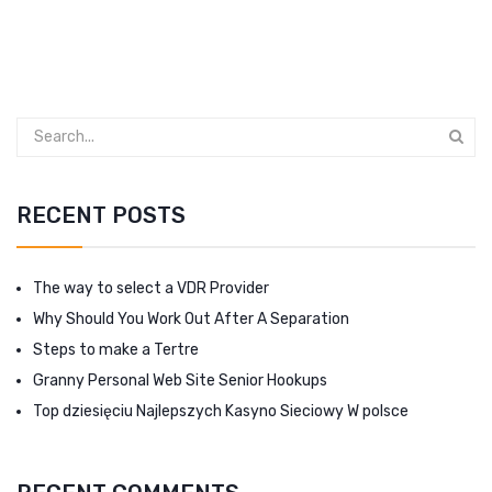
RECENT POSTS
The way to select a VDR Provider
Why Should You Work Out After A Separation
Steps to make a Tertre
Granny Personal Web Site Senior Hookups
Top dziesięciu Najlepszych Kasyno Sieciowy W polsce