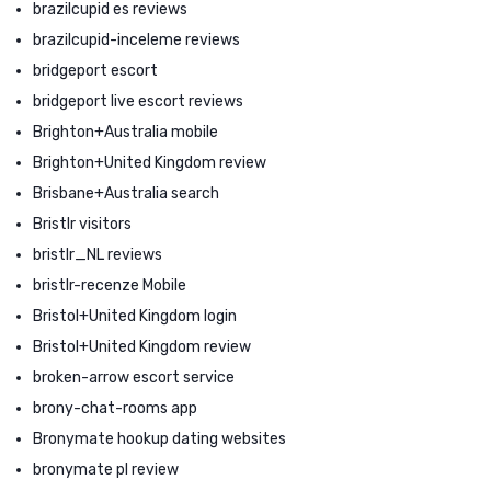
brazilcupid es reviews
brazilcupid-inceleme reviews
bridgeport escort
bridgeport live escort reviews
Brighton+Australia mobile
Brighton+United Kingdom review
Brisbane+Australia search
Bristlr visitors
bristlr_NL reviews
bristlr-recenze Mobile
Bristol+United Kingdom login
Bristol+United Kingdom review
broken-arrow escort service
brony-chat-rooms app
Bronymate hookup dating websites
bronymate pl review