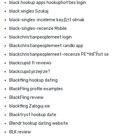
black hookup apps hookuphotties login
black singles Szukaj
black-singles-inceleme kayД±t olmak
black-singles-recenze Mobile
blackchristianpeoplemeet login
Blackchristianpeoplemeet randki app
blackchristianpeoplemeet-recenze PЕ™ihlГЎsit se
blackcupid fr reviews
blackcupid przejrze?
Blackfling hookup dating
BlackFling profile examples
BlackFling review
blackfling Zaloguj sie
Blacktryst hookup date
Blendr hookup dating website
BLK review