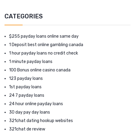
CATEGORIES
$255 payday loans online same day
1 Deposit best online gambling canada
1 hour payday loans no credit check
1 minute payday loans
100 Bonus online casino canada
123 payday loans
1st payday loans
24 7 payday loans
24 hour online payday loans
30 day pay day loans
321chat dating hookup websites
321chat de review