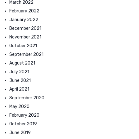
March 2022
February 2022
January 2022
December 2021
November 2021
October 2021
September 2021
August 2021
July 2021
June 2021
April 2021
September 2020
May 2020
February 2020
October 2019
June 2019