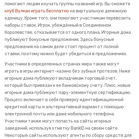
помогают людям изучать группы названий игр. Вы сможете
клуб Вулкан играть бесплатно
на виртуальную денежную
еденицу. Кроме того, они помогают участникам перевозить
наборы ставок. Игрок, убеждённый в Соединенном
Королевстве, отказывается от одного плана. Игорные дома
публикуют бонусные предложения. Здесь бонусные
предложения на самом деле стоят процент от полной
ставки, поэтому можно будет убедиться в предложениях.
Участники в определенных странах мира также могут
играть в игры интернет-казино без зубных протезов. Ниже
игорные дома публикуют вкладчикам торговый счет,
который был привязан к ее банковскому счету. Плюс, новые
игорные дома публикуют пару-элементную сертификацию.
Процесс включает в себя проверку идентификационной
кредитной карты и альтернативный вариант с помощью
электронной почты или даже мобильного телефона.
Участники также могут попасть на сайты игорных
заведений, используя отметку BankID на своем сайте.
Некоторые сайты используют агенты по сбору средств для