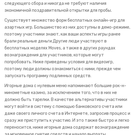
следующего сбора и никогда не требуют наличия
экономичной поздравительной открытки для пробы.
Существует множество форм бесплатных онлайн-игр для
азартных игр. Большинство из них доступны в демо-режиме,
поэтому участники знают, как ваши аспекты игры ранее
брали реальные деньги.Другие люди участвуют в
бесплатных моделях Moves, а также в других раундах
вознаграждения для участников, которые могут
попробовать. Ниже приведены условия для видеоигр,
поэтому люди должны ознакомиться с ними, прежде чем
запускать программу подлинных средств.
Игорные дома с нулевым меню напоминают большие рок-н-
минометные казино, за исключением того, что в них не
должно быть тарелки. В качестве альтернативы участники
могут войти в систему с помощью банковского счета или
даже своего личного счета в Интернете, запросив процесс и
сразу же приступить к участию. И это также быстро и легко
переносится, ниже игорные дома содержат вознаграждение
за мгновенное снятие средств и начало выплаты.