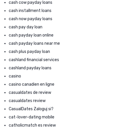
cash cow payday loans
cash installment loans
cash now payday loans
cash pay day loan
cash payday loan online
cash payday loans near me
cash plus payday loan
cashland financial services
cashland payday loans
casino
casino canadien en ligne
casualdates de review
casualdates review
CasualDates Zaloguj si?
cat-lover-dating mobile
catholicmatch es review