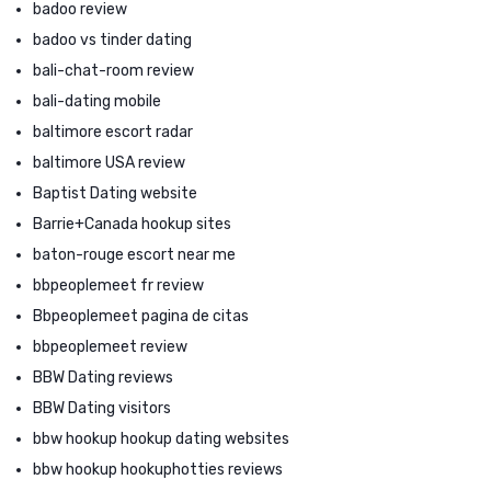
badoo review
badoo vs tinder dating
bali-chat-room review
bali-dating mobile
baltimore escort radar
baltimore USA review
Baptist Dating website
Barrie+Canada hookup sites
baton-rouge escort near me
bbpeoplemeet fr review
Bbpeoplemeet pagina de citas
bbpeoplemeet review
BBW Dating reviews
BBW Dating visitors
bbw hookup hookup dating websites
bbw hookup hookuphotties reviews