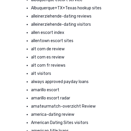
Albuquerque+TX+Texas hookup sites
alleinerziehende-dating reviews
alleinerziehende-dating visitors
allen escort index
allentown escort sites
alt com de review
alt com es review
alt com fr reviews
alt visitors
always approved payday loans
amarillo escort
amarillo escort radar
amateurmatch-overzicht Review
america-dating review
American Dating Sites visitors
american title loans