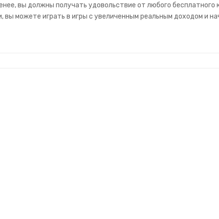
менее, вы должны получать удовольствие от любого бесплатного 
, вы можете играть в игры с увеличенным реальным доходом и на