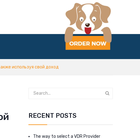
также используя свой доход
ой
RECENT POSTS
The way to select a VDR Provider