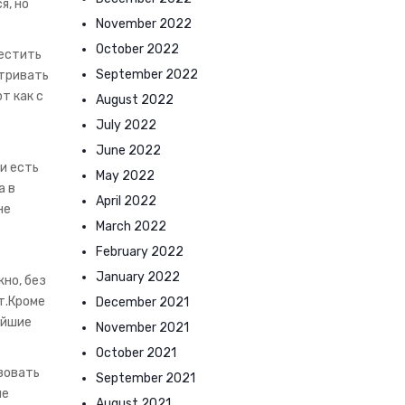
я, но
November 2022
October 2022
местить
September 2022
атривать
т как с
August 2022
July 2022
June 2022
ки есть
May 2022
а в
April 2022
не
March 2022
February 2022
January 2022
но, без
т.Кроме
December 2021
ейшие
November 2021
October 2021
зовать
September 2021
ые
August 2021