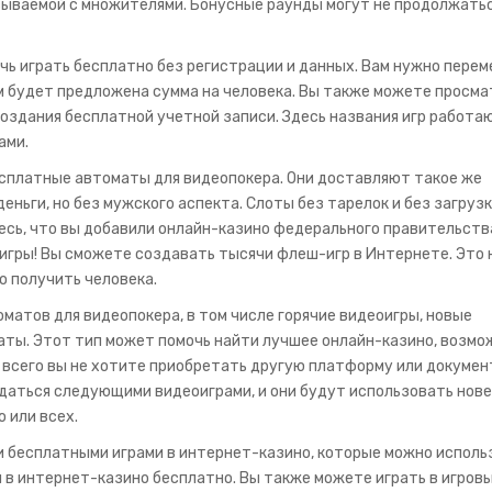
сываемой с множителями. Бонусные раунды могут не продолжатьс
ь играть бесплатно без регистрации и данных. Вам нужно пере
вам будет предложена сумма на человека. Вы также можете просм
оздания бесплатной учетной записи. Здесь названия игр работаю
ами.
сплатные автоматы для видеопокера. Они доставляют такое же
еньги, но без мужского аспекта. Слоты без тарелок и без загруз
есь, что вы добавили онлайн-казино федерального правительств
игры! Вы сможете создавать тысячи флеш-игр в Интернете. Это 
о получить человека.
матов для видеопокера, в том числе горячие видеоигры, новые
ты. Этот тип может помочь найти лучшее онлайн-казино, возмож
 всего вы не хотите приобретать другую платформу или докумен
ждаться следующими видеоиграми, и они будут использовать нов
 или всех.
и бесплатными играми в интернет-казино, которые можно исполь
ры в интернет-казино бесплатно. Вы также можете играть в игров