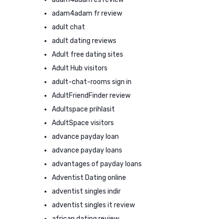
adam4adam fr review
adult chat
adult dating reviews
Adult free dating sites
Adult Hub visitors
adult-chat-rooms sign in
AdultFriendFinder review
Adultspace prihlasit
AdultSpace visitors
advance payday loan
advance payday loans
advantages of payday loans
Adventist Dating online
adventist singles indir
adventist singles it review
african dating review