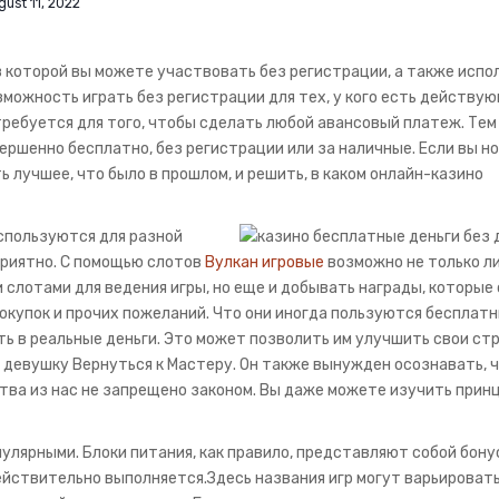
gust 11, 2022
в которой вы можете участвовать без регистрации, а также испо
озможность играть без регистрации для тех, у кого есть действу
требуется для того, чтобы сделать любой авансовый платеж. Тем
вершенно бесплатно, без регистрации или за наличные.
Если вы но
ь лучшее, что было в прошлом, и решить, в каком онлайн-казино
спользуются для разной
приятно. С помощью слотов
Вулкан игровые
возможно не только л
 слотами для ведения игры, но еще и добывать награды, которые
окупок и прочих пожеланий. Что они иногда пользуются бесплат
ть в реальные деньги. Это может позволить им улучшить свои ст
девушку Вернуться к Мастеру. Он также вынужден осознавать, 
тва из нас не запрещено законом. Вы даже можете изучить прин
улярными. Блоки питания, как правило, представляют собой бон
ействительно выполняется.Здесь названия игр могут варьировать