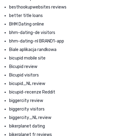
besthookupwebsites reviews
better title loans
BHM Dating online
bhm-dating-de visitors
bhm-dating-nl BRAND1-app
Biale aplikacja randkowa
bicupid mobile site
Bicupid review
Bicupid visitors
bicupid_NL review
bicupid-recenze Reddit
biggercity review
biggercity visitors
biggercity_NL review
bikerplanet dating
bikerplanet fr reviews