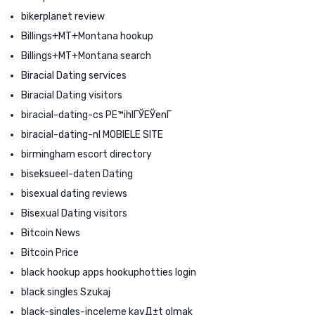
bikerplanet review
Billings+MT+Montana hookup
Billings+MT+Montana search
Biracial Dating services
Biracial Dating visitors
biracial-dating-cs PЕ™ihlГЎЕЎenГ­
biracial-dating-nl MOBIELE SITE
birmingham escort directory
biseksueel-daten Dating
bisexual dating reviews
Bisexual Dating visitors
Bitcoin News
Bitcoin Price
black hookup apps hookuphotties login
black singles Szukaj
black-singles-inceleme kayД±t olmak