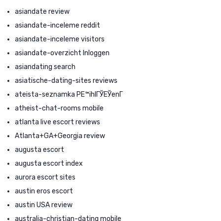
asiandate review
asiandate-inceleme reddit
asiandate-inceleme visitors
asiandate-overzicht Inloggen
asiandating search
asiatische-dating-sites reviews
ateista-seznamka PЕ™ihlГЎЕЎenГ­
atheist-chat-rooms mobile
atlanta live escort reviews
Atlanta+GA+Georgia review
augusta escort
augusta escort index
aurora escort sites
austin eros escort
austin USA review
australia-christian-dating mobile