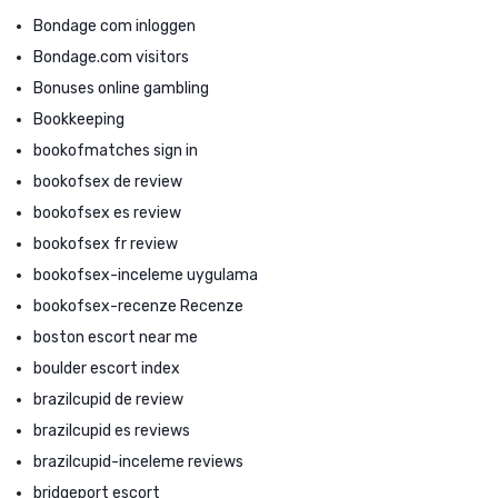
Bondage com inloggen
Bondage.com visitors
Bonuses online gambling
Bookkeeping
bookofmatches sign in
bookofsex de review
bookofsex es review
bookofsex fr review
bookofsex-inceleme uygulama
bookofsex-recenze Recenze
boston escort near me
boulder escort index
brazilcupid de review
brazilcupid es reviews
brazilcupid-inceleme reviews
bridgeport escort