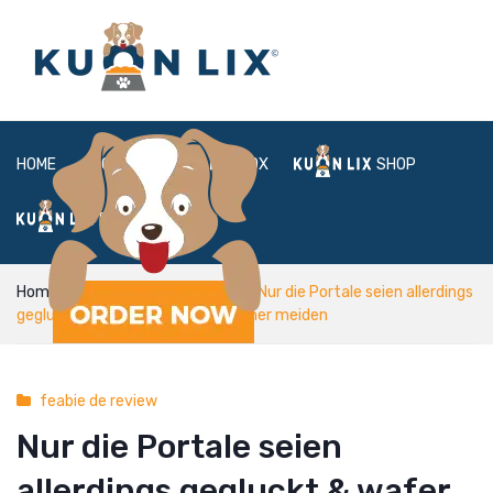
HOME
ABOUT
BOX
SHOP
FAQ
LOGIN
Home
feabie de review
Nur die Portale seien allerdings
gegluckt & wafer vermag male eher meiden
feabie de review
Nur die Portale seien
allerdings gegluckt & wafer