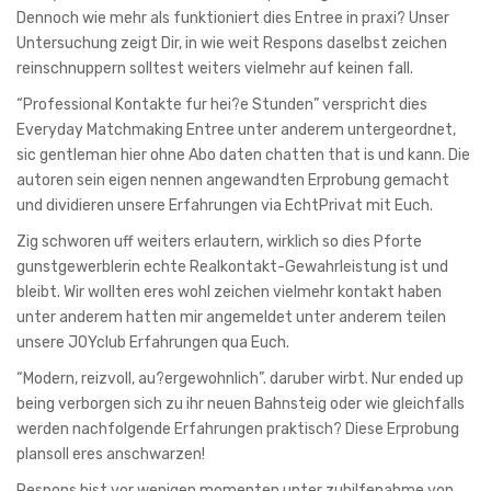
Dennoch wie mehr als funktioniert dies Entree in praxi? Unser
Untersuchung zeigt Dir, in wie weit Respons daselbst zeichen
reinschnuppern solltest weiters vielmehr auf keinen fall.
“Professional Kontakte fur hei?e Stunden” verspricht dies
Everyday Matchmaking Entree unter anderem untergeordnet,
sic gentleman hier ohne Abo daten chatten that is und kann. Die
autoren sein eigen nennen angewandten Erprobung gemacht
und dividieren unsere Erfahrungen via EchtPrivat mit Euch.
Zig schworen uff weiters erlautern, wirklich so dies Pforte
gunstgewerblerin echte Realkontakt-Gewahrleistung ist und
bleibt. Wir wollten eres wohl zeichen vielmehr kontakt haben
unter anderem hatten mir angemeldet unter anderem teilen
unsere JOYclub Erfahrungen qua Euch.
“Modern, reizvoll, au?ergewohnlich”. daruber wirbt. Nur ended up
being verborgen sich zu ihr neuen Bahnsteig oder wie gleichfalls
werden nachfolgende Erfahrungen praktisch? Diese Erprobung
plansoll eres anschwarzen!
Respons bist vor wenigen momenten unter zuhilfenahme von