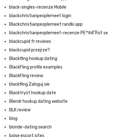
black-singles-recenze Mobile
blackchristianpeoplemeet login
Blackchristianpeoplemeet randki app
blackchristianpeoplemeet-recenze PЕ™ihlГЎsit se
blackcupid fr reviews
blackcupid przejrze?
Blackfling hookup dating
BlackFling profile examples
BlackFling review
blackfling Zaloguj sie
Blacktryst hookup date
Blendr hookup dating website
BLK review
blog
blonde-dating search
boise escort sites