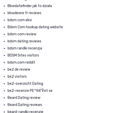
Bbwdatefinder jak to dziala
bbwdesire fr reviews
bdsm com eksi
Bdsm Com hookup dating website
bdsm com review
bdsm dating reviews
bdsm randki recenzja
BDSM Sites visitors
bdsm.com reddit
be2 de review
be2 visitors
be2-overzicht Dating
be2-recenze PЕ™ihlГЎsit se
Beard Dating review
Beard Dating reviews
beard-randki recenzje