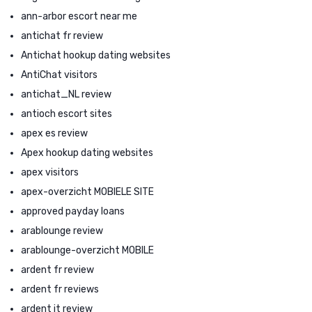
ann-arbor escort near me
antichat fr review
Antichat hookup dating websites
AntiChat visitors
antichat_NL review
antioch escort sites
apex es review
Apex hookup dating websites
apex visitors
apex-overzicht MOBIELE SITE
approved payday loans
arablounge review
arablounge-overzicht MOBILE
ardent fr review
ardent fr reviews
ardent it review