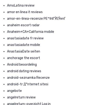
AmoLatina review
amor en linea it reviews
amor-en-linea-recenze PЕ™ihlГЎЕЎenГ­
anaheim escort radar
Anaheim+CA+California mobile
anastasiadate fr review
anastasiadate mobile
AnastasiaDate seiten
anchorage the escort
Android beoordeling
android dating reviews
android-seznamka Recenze
android-tr Д°nternet sitesi
angebote
angelreturn review
angelreturn-overzicht Log in