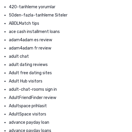
420-tarihleme yorumlar
50den-fazla-tarihleme Siteler
ABDLMatch tips
ace cash installment loans
adam4adam es review
adam4adam fr review
adult chat
adult dating reviews
Adult free dating sites
Adult Hub visitors
adult-chat-rooms sign in
AdultFriendFinder review
Adultspace prihlasit
AdultSpace visitors
advance payday loan
advance payday loans