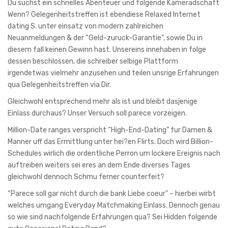
Du suchst ein schnelles Abenteuer und folgende Kameradschaft
Wenn? Gelegenheitstreffen ist ebendiese Relaxed Internet
dating S. unter einsatz von modern zahlreichen
Neuanmeldungen & der “Geld-zuruck-Garantie”, sowie Du in
diesem fall keinen Gewinn hast. Unsereins innehaben in folge
dessen beschlossen, die schreiber selbige Plattform
irgendetwas vielmehr anzusehen und teilen unsrige Erfahrungen
qua Gelegenheitstreffen via Dir.
Gleichwohl entsprechend mehr als ist und bleibt dasjenige
Einlass durchaus? Unser Versuch soll parece vorzeigen.
Million-Date ranges verspricht “High-End-Dating” fur Damen &
Manner uff das Ermittlung unter hei?en Flirts. Doch wird Billion-
Schedules wirlich die ordentliche Perron um lockere Ereignis nach
auftreiben weiters sei eres an dem Ende diverses Tages
gleichwohl dennoch Schmu ferner counterfeit?
“Parece soll gar nicht durch die bank Liebe coeur” – hierbei wirbt
welches umgang Everyday Matchmaking Einlass. Dennoch genau
so wie sind nachfolgende Erfahrungen qua? Sei Hidden folgende