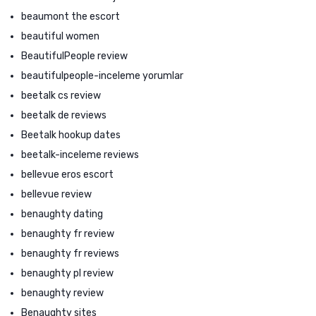
beaumont the escort
beautiful women
BeautifulPeople review
beautifulpeople-inceleme yorumlar
beetalk cs review
beetalk de reviews
Beetalk hookup dates
beetalk-inceleme reviews
bellevue eros escort
bellevue review
benaughty dating
benaughty fr review
benaughty fr reviews
benaughty pl review
benaughty review
Benaughty sites