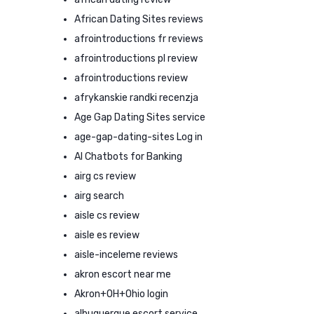
African Dating Sites reviews
afrointroductions fr reviews
afrointroductions pl review
afrointroductions review
afrykanskie randki recenzja
Age Gap Dating Sites service
age-gap-dating-sites Log in
AI Chatbots for Banking
airg cs review
airg search
aisle cs review
aisle es review
aisle-inceleme reviews
akron escort near me
Akron+OH+Ohio login
albuquerque escort service