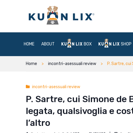
HOME
ABOUT
BOX
SHOP
Home
incontri-asessuali review
P. Sartre, cu
incontri-asessuali review
P. Sartre, cui Simone de
legata, qualsivoglia e co
l’altro