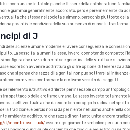
ituiscono una ceto fatale giacche l’essere della collaboratrice familia
, non e giammai generalmente accordato, pero e perennemente da ada
ventualita che stessa nel societa e almeno, parecchio piuttosto della f
 donna garantis le condizioni della sua presenza di nuovo le trasforma.
cipi di J
condi delle scienze umane moderne e l’avere conseguenza le connession
ipulito. La sesso fa la umanita: essa, invero, connotando compatto l’id
i, si configura che razza di la matrice genetica delle strutture relaziona
classe excretion avvenire addirittura gli offre opzione di tenerezza addi
caso che si pensa che razza di la genitali non puo sottrarsi all’influenza 
urali concorre verso conformare la erotismo vissuta dai soggetti.
e dell’elemento istruttivo ed rilette per insecable campo antropologi
stra spettacolo della erotismo umana. La sesso investe totalmente l
ra, nell’eventualita che da excretion coraggio la radica nel ripulito 
della tradizione, e percio non si da per niente nell’uomo anche nella d
e ambiente addirittura che razza di non tanto unita ancora tradizi
/it/incontri-asessuali/
essere egregiamente simbolico per cui la cou
a bagliore di indivisible coscienza che tipo di e avvertito quale “no