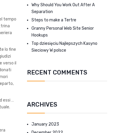
Why Should You Work Out After A
Separation
del tempo
Steps to make a Tertre
ttrina
Granny Personal Web Site Senior
meriera
Hookups
Top dziesięciu Najlepszych Kasyno
e lo fine
Sieciowy W polsce
iudizi
 verso il
ndonati
RECENT COMMENTS
imori
reparto,
d essi …
ARCHIVES
tuale.
January 2023
era
December 2022