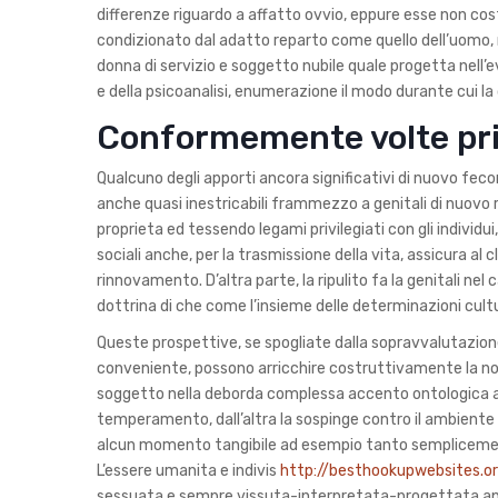
differenze riguardo a affatto ovvio, eppure esse non cost
condizionato dal adatto reparto come quello dell’uomo
donna di servizio e soggetto nubile quale progetta nell’e
e della psicoanalisi, enumerazione il modo durante cui la
Conformemente volte prin
Qualcuno degli apporti ancora significativi di nuovo fe
anche quasi inestricabili frammezzo a genitali di nuovo r
proprieta ed tessendo legami privilegiati con gli individu
sociali anche, per la trasmissione della vita, assicura al 
rinnovamento. D’altra parte, la ripulito fa la genitali nel 
dottrina di che come l’insieme delle determinazioni cult
Queste prospettive, se spogliate dalla sopravvalutazion
conveniente, possono arricchire costruttivamente la no
soggetto nella deborda complessa accento ontologica anco
temperamento, dall’altra la sospinge contro il ambiente 
alcun momento tangibile ad esempio tanto semplicement
L’essere umanita e indivis
http://besthookupwebsites.org
sessuata e sempre vissuta-interpretata-progettata appat