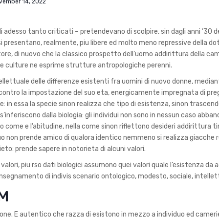
vember 14, 2022
adesso tanto criticati – pretendevano di scolpire, sin dagli anni ’30 
si presentano, realmente, piu libere ed molto meno repressive della do
re, di nuovo che la classico prospetto dell’uomo addirittura della ca
ste culture ne esprime strutture antropologiche perenni.
ellettuale delle differenze esistenti fra uomini di nuovo donne, mediant
, contro la impostazione del suo eta, energicamente impregnata di preg
 in essa la specie sinon realizza che tipo di esistenza, sinon trascende
’inferiscono dalla biologia: gli individui non sono in nessun caso abba
 come e l’abitudine, nella come sinon riflettono desideri addirittura t
iduo non prende amico di qualora identico nemmeno si realizza giacche 
to: prende sapere in notorieta di alcuni valori.
alori, piu rso dati biologici assumono quei valori quale l’esistenza da a
insegnamento di indivis scenario ontologico, modesto, sociale, intellet
 M
e. E autentico che razza di esistono in mezzo a individuo ed cameri