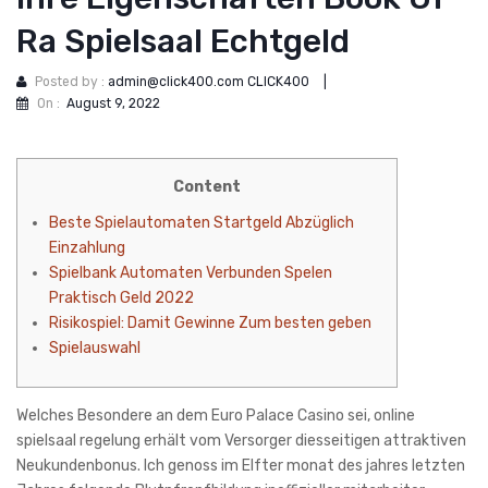
Ra Spielsaal Echtgeld
Posted by :
admin@click400.com CLICK400
|
On :
August 9, 2022
Content
Beste Spielautomaten Startgeld Abzüglich
Einzahlung
Spielbank Automaten Verbunden Spelen
Praktisch Geld 2022
Risikospiel: Damit Gewinne Zum besten geben
Spielauswahl
Welches Besondere an dem Euro Palace Casino sei, online
spielsaal regelung erhält vom Versorger diesseitigen attraktiven
Neukundenbonus.
Ich genoss im Elfter monat des jahres letzten