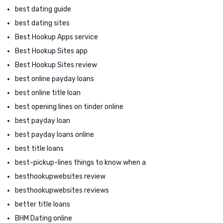
best dating guide
best dating sites
Best Hookup Apps service
Best Hookup Sites app
Best Hookup Sites review
best online payday loans
best online title loan
best opening lines on tinder online
best payday loan
best payday loans online
best title loans
best-pickup-lines things to know when a
besthookupwebsites review
besthookupwebsites reviews
better title loans
BHM Dating online