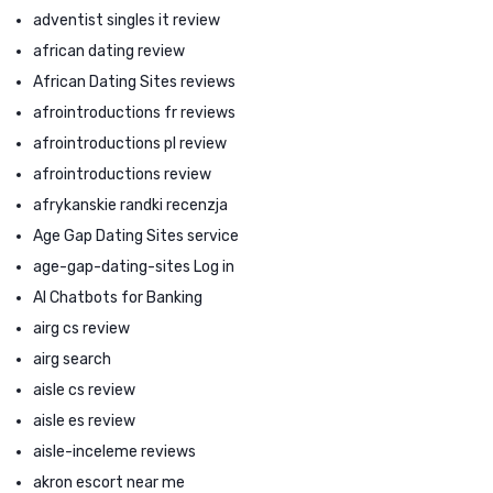
adventist singles it review
african dating review
African Dating Sites reviews
afrointroductions fr reviews
afrointroductions pl review
afrointroductions review
afrykanskie randki recenzja
Age Gap Dating Sites service
age-gap-dating-sites Log in
AI Chatbots for Banking
airg cs review
airg search
aisle cs review
aisle es review
aisle-inceleme reviews
akron escort near me