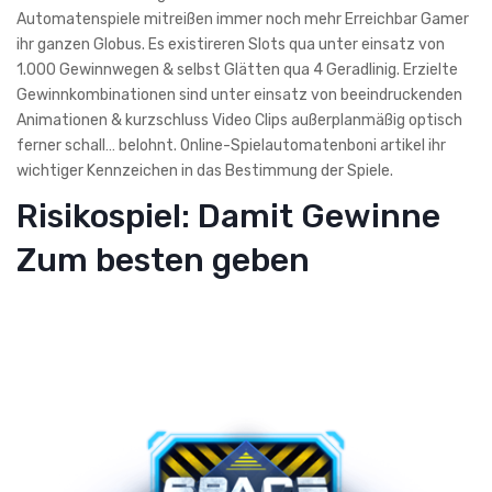
Automatenspiele mitreißen immer noch mehr Erreichbar Gamer
ihr ganzen Globus. Es existireren Slots qua unter einsatz von
1.000 Gewinnwegen & selbst Glätten qua 4 Geradlinig. Erzielte
Gewinnkombinationen sind unter einsatz von beeindruckenden
Animationen & kurzschluss Video Clips außerplanmäßig optisch
ferner schall… belohnt. Online-Spielautomatenboni artikel ihr
wichtiger Kennzeichen in das Bestimmung der Spiele.
Risikospiel: Damit Gewinne
Zum besten geben