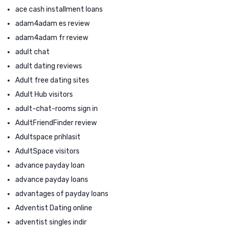
ace cash installment loans
adam4adam es review
adam4adam fr review
adult chat
adult dating reviews
Adult free dating sites
Adult Hub visitors
adult-chat-rooms sign in
AdultFriendFinder review
Adultspace prihlasit
AdultSpace visitors
advance payday loan
advance payday loans
advantages of payday loans
Adventist Dating online
adventist singles indir