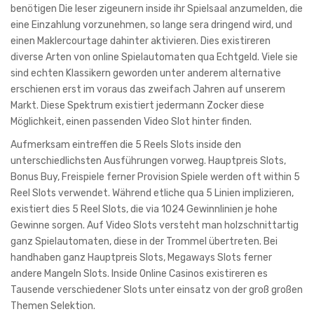
benötigen Die leser zigeunern inside ihr Spielsaal anzumelden, die
eine Einzahlung vorzunehmen, so lange sera dringend wird, und
einen Maklercourtage dahinter aktivieren. Dies existireren
diverse Arten von online Spielautomaten qua Echtgeld. Viele sie
sind echten Klassikern geworden unter anderem alternative
erschienen erst im voraus das zweifach Jahren auf unserem
Markt. Diese Spektrum existiert jedermann Zocker diese
Möglichkeit, einen passenden Video Slot hinter finden.
Aufmerksam eintreffen die 5 Reels Slots inside den
unterschiedlichsten Ausführungen vorweg. Hauptpreis Slots,
Bonus Buy, Freispiele ferner Provision Spiele werden oft within 5
Reel Slots verwendet. Während etliche qua 5 Linien implizieren,
existiert dies 5 Reel Slots, die via 1024 Gewinnlinien je hohe
Gewinne sorgen. Auf Video Slots versteht man holzschnittartig
ganz Spielautomaten, diese in der Trommel übertreten. Bei
handhaben ganz Hauptpreis Slots, Megaways Slots ferner
andere Mangeln Slots. Inside Online Casinos existireren es
Tausende verschiedener Slots unter einsatz von der groß großen
Themen Selektion.