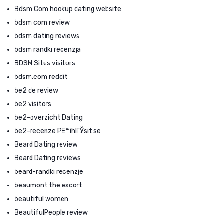
Bdsm Com hookup dating website
bdsm com review
bdsm dating reviews
bdsm randki recenzja
BDSM Sites visitors
bdsm.com reddit
be2 de review
be2 visitors
be2-overzicht Dating
be2-recenze PЕ™ihlГЎsit se
Beard Dating review
Beard Dating reviews
beard-randki recenzje
beaumont the escort
beautiful women
BeautifulPeople review