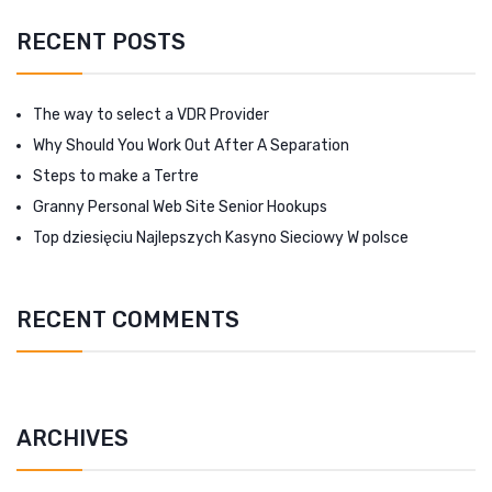
RECENT POSTS
The way to select a VDR Provider
Why Should You Work Out After A Separation
Steps to make a Tertre
Granny Personal Web Site Senior Hookups
Top dziesięciu Najlepszych Kasyno Sieciowy W polsce
RECENT COMMENTS
ARCHIVES