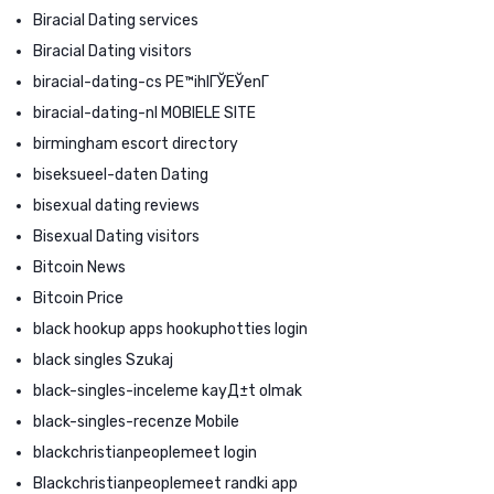
Biracial Dating services
Biracial Dating visitors
biracial-dating-cs PЕ™ihlГЎЕЎenГ­
biracial-dating-nl MOBIELE SITE
birmingham escort directory
biseksueel-daten Dating
bisexual dating reviews
Bisexual Dating visitors
Bitcoin News
Bitcoin Price
black hookup apps hookuphotties login
black singles Szukaj
black-singles-inceleme kayД±t olmak
black-singles-recenze Mobile
blackchristianpeoplemeet login
Blackchristianpeoplemeet randki app