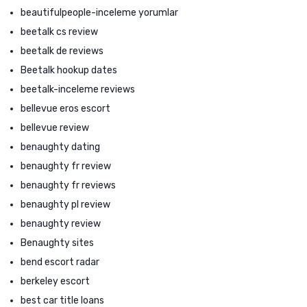
beautifulpeople-inceleme yorumlar
beetalk cs review
beetalk de reviews
Beetalk hookup dates
beetalk-inceleme reviews
bellevue eros escort
bellevue review
benaughty dating
benaughty fr review
benaughty fr reviews
benaughty pl review
benaughty review
Benaughty sites
bend escort radar
berkeley escort
best car title loans