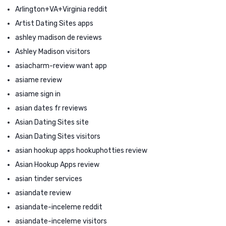
Arlington+VA+Virginia reddit
Artist Dating Sites apps
ashley madison de reviews
Ashley Madison visitors
asiacharm-review want app
asiame review
asiame sign in
asian dates fr reviews
Asian Dating Sites site
Asian Dating Sites visitors
asian hookup apps hookuphotties review
Asian Hookup Apps review
asian tinder services
asiandate review
asiandate-inceleme reddit
asiandate-inceleme visitors