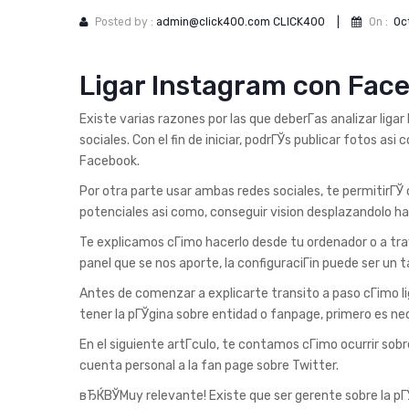
Posted by :
admin@click400.com CLICK400
|
On :
Oc
Ligar Instagram con Fac
Existe varias razones por las que deberГ­as analizar lig
sociales. Con el fin de iniciar, podrГЎs publicar fotos asi
Facebook.
Por otra parte usar ambas redes sociales, te permitirГЎ 
potenciales asi­ como, conseguir vision desplazandolo h
Te explicamos cГіmo hacerlo desde tu ordenador o a tra
panel que se nos aporte, la configuraciГіn puede ser un t
Antes de comenzar a explicarte transito a paso cГіmo li
tener la pГЎgina sobre entidad o fanpage, primero es nec
En el siguiente artГ­culo, te contamos cГіmo ocurrir sobr
cuenta personal a la fan page sobre Twitter.
вЂЌВЎMuy relevante! Existe que ser gerente sobre la pГЎ