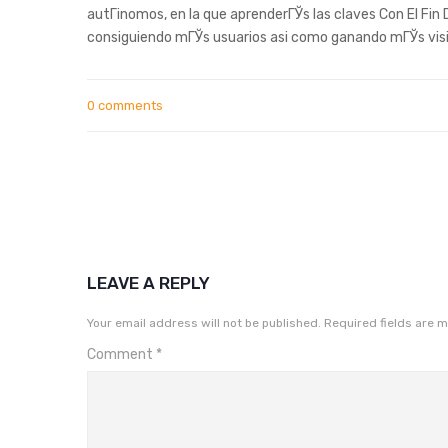
autГіnomos, en la que aprenderГЎs las claves Con El Fin 
consiguiendo mГЎs usuarios asi­ como ganando mГЎs visio
0 comments
LEAVE A REPLY
Your email address will not be published.
Required fields are 
Comment
*