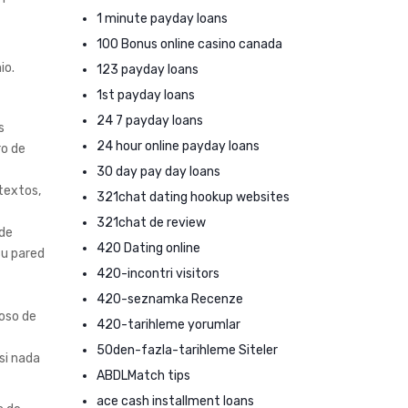
1 minute payday loans
100 Bonus online casino canada
io.
123 payday loans
1st payday loans
24 7 payday loans
s
24 hour online payday loans
ro de
30 day pay day loans
textos,
321chat dating hookup websites
321chat de review
 de
420 Dating online
su pared
420-incontri visitors
420-seznamka Recenze
ioso de
420-tarihleme yorumlar
50den-fazla-tarihleme Siteler
si nada
ABDLMatch tips
ace cash installment loans