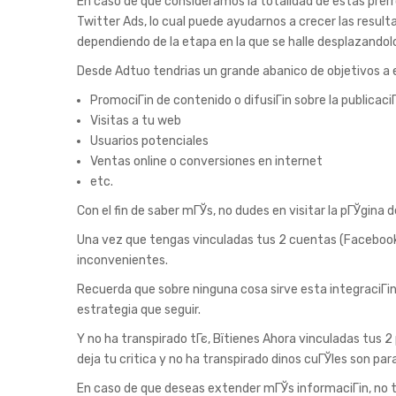
En caso de que consideramos la totalidad de estas pre
Twitter Ads, lo cual puede ayudarnos a crecer las resul
dependiendo de la etapa en la que se halle desplazandol
Desde Adtuo tendri­as un grande abanico de objetivos a
PromociГіn de contenido o difusiГіn sobre la publicaci
Visitas a tu web
Usuarios potenciales
Ventas online o conversiones en internet
etc.
Con el fin de saber mГЎs, no dudes en visitar la pГЎgina d
Una vez que tengas vinculadas tus 2 cuentas (Facebook 
inconvenientes.
Recuerda que sobre ninguna cosa sirve esta integraciГіn,
estrategia que seguir.
Y no ha transpirado tГє, Вїtienes Ahora vinculadas tus 2 
deja tu critica y no ha transpirado dinos cuГЎles son para
En caso de que deseas extender mГЎs informaciГіn, no te