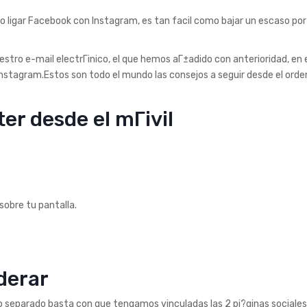
o ligar Facebook con Instagram, es tan facil como bajar un escaso por
tro e-mail electrГіnico, el que hemos aГ±adido con anterioridad, en 
Instagram.Estos son todo el mundo las consejos a seguir desde el orde
er desde el mГіvil
 sobre tu pantalla.
derar
separado basta con que tengamos vinculadas las 2 pi?ginas sociales