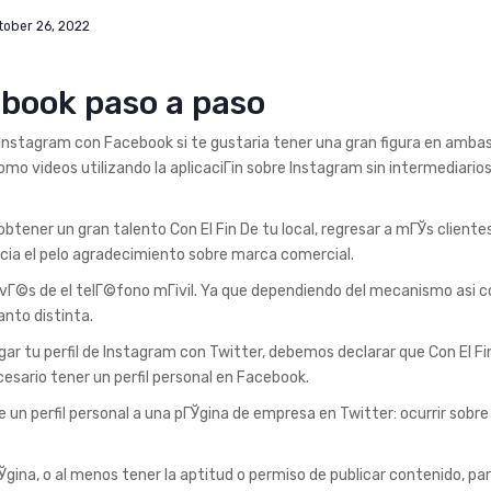
tober 26, 2022
ebook paso a paso
ar Instagram con Facebook si te gustaria tener una gran figura en amba
­ como videos utilizando la aplicaciГіn sobre Instagram sin intermediario
obtener un gran talento Con El Fin De tu local, regresar a mГЎs cliente
acia el pelo agradecimiento sobre marca comercial.
vГ©s de el telГ©fono mГіvil. Ya que dependiendo del mecanismo asi­ 
anto distinta.
gar tu perfil de Instagram con Twitter, debemos declarar que Con El Fi
esario tener un perfil personal en Facebook.
e un perfil personal a una pГЎgina de empresa en Twitter: ocurrir sobre
gina, o al menos tener la aptitud o permiso de publicar contenido, pa