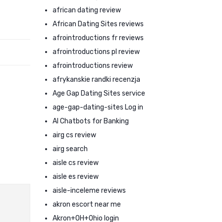
african dating review
African Dating Sites reviews
afrointroductions fr reviews
afrointroductions pl review
afrointroductions review
afrykanskie randki recenzja
Age Gap Dating Sites service
age-gap-dating-sites Log in
AI Chatbots for Banking
airg cs review
airg search
aisle cs review
aisle es review
aisle-inceleme reviews
akron escort near me
Akron+OH+Ohio login