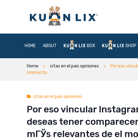
HOME
ABOUT
BOX
SHOP
Home
citas en el pais opiniones
Por eso vincu
momento.
citas en el pais opiniones
Por eso vincular Instagra
deseas tener comparecenc
mГЎs relevantes de el m