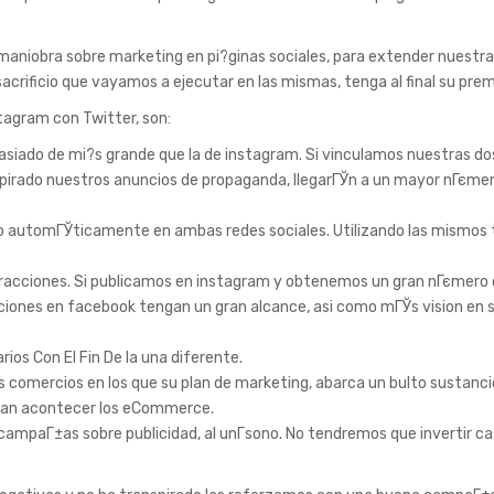
aniobra sobre marketing en pi?ginas sociales, para extender nuestra
acrificio que vayamos a ejecutar en las mismas, tenga al final su prem
stagram con Twitter, son:
masiado de mi?s grande que la de instagram. Si vinculamos nuestras do
spirado nuestros anuncios de propaganda, llegarГЎn a un mayor nГєme
ado automГЎticamente en ambas redes sociales. Utilizando las mismos 
teracciones. Si publicamos en instagram y obtenemos un gran nГєmero
iones en facebook tengan un gran alcance, asi­ como mГЎs vision en 
rios Con El Fin De la una diferente.
los comercios en los que su plan de marketing, abarca un bulto sustanc
ri­an acontecer los eCommerce.
 campaГ±as sobre publicidad, al unГ­sono. No tendremos que invertir ca