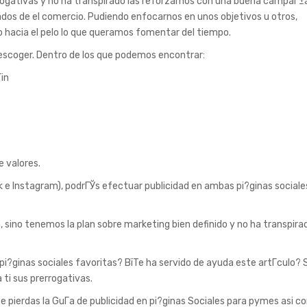
rrogativas y no ha transpirado las reforzamos con una buena campaГ±
tados de el comercio. Pudiendo enfocarnos en unos objetivos u otros,
o hacia el pelo lo que queramos fomentar del tiempo.
 escoger. Dentro de los que podemos encontrar:
Гіn
e valores.
e Instagram), podrГЎs efectuar publicidad en ambas pi?ginas sociale
 sino tenemos la plan sobre marketing bien definido y no ha transpirad
pi?ginas sociales favoritas? ВїTe ha servido de ayuda este artГ­culo? Si
 ti sus prerrogativas.
 pierdas la GuГ­a de publicidad en pi?ginas Sociales para pymes asi­ 