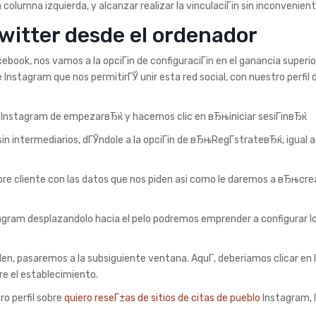
columna izquierda, y alcanzar realizar la vinculaciГіn sin inconvenient
witter desde el ordenador
book, nos vamos a la opciГіn de configuraciГіn en el ganancia superi
Instagram que nos permitirГЎ unir esta red social, con nuestro perfil 
 Instagram de empezarвЂќ y hacemos clic en вЂњiniciar sesiГіnвЂќ
in intermediarios, dГЎndole a la opciГіn de вЂњRegГ­strateвЂќ, igual a
bre cliente con las datos que nos piden asi­ como le daremos a вЂњcre
tagram desplazandolo hacia el pelo podremos emprender a configurar l
n, pasaremos a la subsiguiente ventana. AquГ­, deberi­amos clicar en l
re el establecimiento.
ro perfil sobre
quiero reseГ±as de sitios de citas de pueblo
Instagram, l