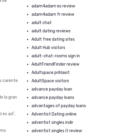
a de
adam4adam es review
adam4adam fr review
adult chat
adult dating reviews
Adult free dating sites
Adult Hub visitors
adult-chat-rooms sign in
AdultFriendFinder review
Adultspace prihlasit
s carente
AdultSpace visitors
advance payday loan
o la gran
advance payday loans
advantages of payday loans
 es asГ­,
Adventist Dating online
adventist singles indir
como
adventist singles it review