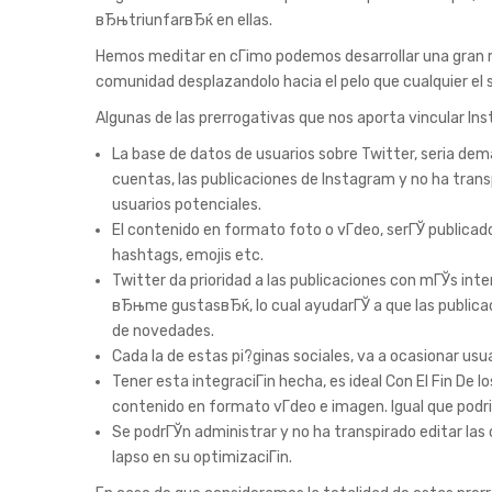
вЂњtriunfarвЂќ en ellas.
Hemos meditar en cГіmo podemos desarrollar una gran m
comunidad desplazandolo hacia el pelo que cualquier el s
Algunas de las prerrogativas que nos aporta vincular In
La base de datos de usuarios sobre Twitter, seri­a de
cuentas, las publicaciones de Instagram y no ha tran
usuarios potenciales.
El contenido en formato foto o vГ­deo, serГЎ public
hashtags, emojis etc.
Twitter da prioridad a las publicaciones con mГЎs in
вЂњme gustasвЂќ, lo cual ayudarГЎ a que las publicac
de novedades.
Cada la de estas pi?ginas sociales, va a ocasionar usua
Tener esta integraciГіn hecha, es ideal Con El Fin De 
contenido en formato vГ­deo e imagen. Igual que pod
Se podrГЎn administrar y no ha transpirado editar las
lapso en su optimizaciГіn.