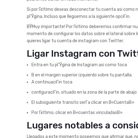
Si por Гєltimo deseas desconectar tu cuenta asi­ como n
pГЎgina, Incluso que lleguemos a la siguiente opciГіn.
ВЎMuy importante! Por Гєltimo deberemos confirmar nues
momento de configurar los datos sobre el lateral sobre 
quieres ligar tu cuenta de instagram con Twitter.
Ligar Instagram con Twitt
Entra en tu pГЎgina de Instagram asi­ como toca
В en el margen superior izquierdo sobre tu pantalla.
A continuaciГіn toca
configuraciГіn, situado en la zona de la parte de abajo
El subsiguiente transito serГ­a clicar en В«CuentaВ»
Por Гєltimo, clicar en В«cuentas vinculadasВ»
Lugares notables a consi
Llegados a este momento poseemos que afirmar que, no 