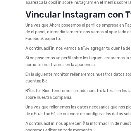
aparezca la opciГіn sobre Instagram en el menГє sobre la 
Vincular Instagram con T
Una vez que Ahora poseemos el perfil de empresa en Face
de el panel, e inmediatamente nos vamos al apartado de 
Facebook experto.
A continuaciГіn, nos vamos a вЂњ agregar tu cuenta de
Si no poseemos un perfil sobre Instagram, crearemos la s
como te mostramos en la apariencia.
En la siguiente monitor, rellenaremos nuestros datos so
cuentaвЂќ.
ВЎListo!. Bien tendremos creado nuestro lateral en Ins
sobre nuestra compania.
Una vez que rellenemos los datos necesarios que nos pide
de вЂњlistoвЂќ, de culminar de configurar las datos sob
A continuaciГіn, nos aparecerГЎ la informaciГіn de nuest
podremos editar en todo momento.