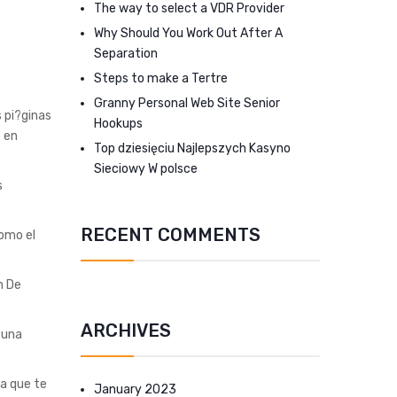
The way to select a VDR Provider
Why Should You Work Out After A
Separation
Steps to make a Tertre
Granny Personal Web Site Senior
s pi?ginas
Hookups
s en
Top dziesięciu Najlepszych Kasyno
Sieciowy W polsce
s
RECENT COMMENTS
como el
n De
ARCHIVES
 una
ra que te
January 2023