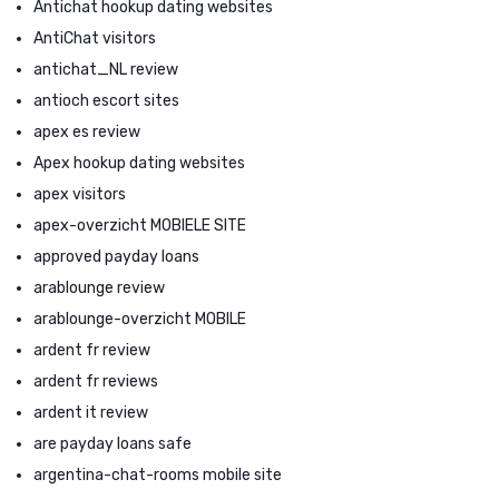
Antichat hookup dating websites
AntiChat visitors
antichat_NL review
antioch escort sites
apex es review
Apex hookup dating websites
apex visitors
apex-overzicht MOBIELE SITE
approved payday loans
arablounge review
arablounge-overzicht MOBILE
ardent fr review
ardent fr reviews
ardent it review
are payday loans safe
argentina-chat-rooms mobile site