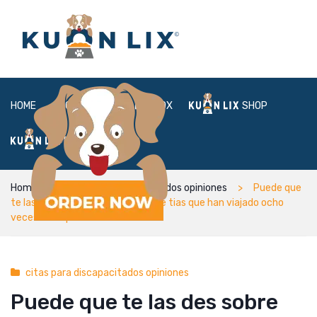
HOME
ABOUT
BOX
SHOP
FAQ
LOGIN
Home
citas para discapacitados opiniones
Puede que
te las des sobre Jack London ante tias que han viajado ocho
veces mas que tu.
citas para discapacitados opiniones
Puede que te las des sobre