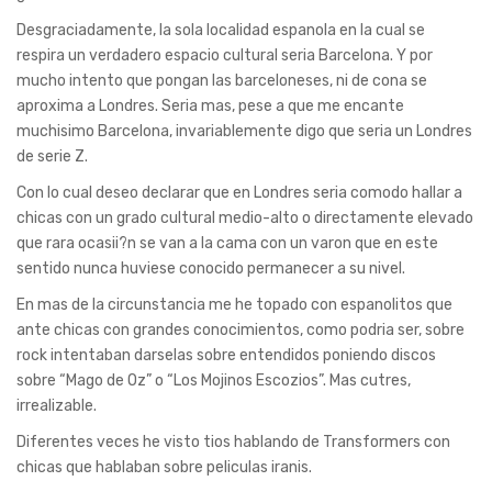
Desgraciadamente, la sola localidad espanola en la cual se
respira un verdadero espacio cultural seri­a Barcelona. Y por
mucho intento que pongan las barceloneses, ni de cona se
aproxima a Londres. Seri­a mas, pese a que me encante
muchisimo Barcelona, invariablemente digo que seri­a un Londres
de serie Z.
Con lo cual deseo declarar que en Londres seri­a comodo hallar a
chicas con un grado cultural medio-alto o directamente elevado
que rara ocasii?n se van a la cama con un varon que en este
sentido nunca huviese conocido permanecer a su nivel.
En mas de la circunstancia me he topado con espanolitos que
ante chicas con grandes conocimientos, como podri­a ser, sobre
rock intentaban darselas sobre entendidos poniendo discos
sobre “Mago de Oz” o “Los Mojinos Escozios”. Mas cutres,
irrealizable.
Diferentes veces he visto tios hablando de Transformers con
chicas que hablaban sobre peliculas iranis.