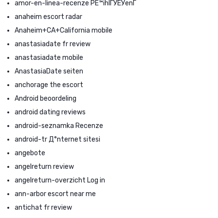
amor-en-linea-recenze PЕ™ihlГЎЕЎenГ­
anaheim escort radar
Anaheim+CA+California mobile
anastasiadate fr review
anastasiadate mobile
AnastasiaDate seiten
anchorage the escort
Android beoordeling
android dating reviews
android-seznamka Recenze
android-tr Д°nternet sitesi
angebote
angelreturn review
angelreturn-overzicht Log in
ann-arbor escort near me
antichat fr review