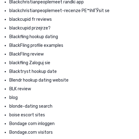
Blackchristianpeoplemeet randki app
blackchristianpeoplemeet-recenze PЕ™ihlГЎsit se
blackcupid fr reviews
blackcupid przejrze?
Blackfling hookup dating
BlackFling profile examples
BlackFling review
blackfling Zaloguj sie
Blacktryst hookup date
Blendr hookup dating website
BLK review
blog
blonde-dating search
boise escort sites
Bondage com inloggen
Bondage.com visitors