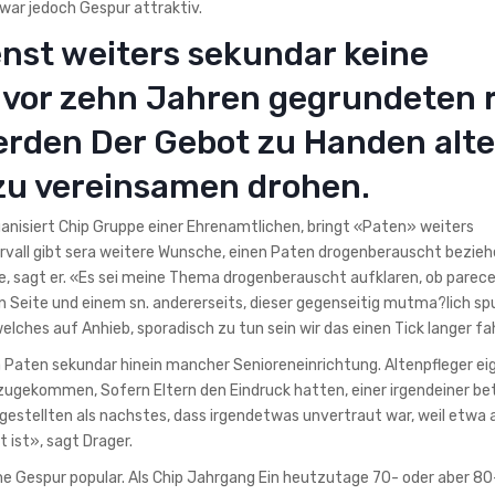
war jedoch Gespur attraktiv.
enst weiters sekundar keine
e vor zehn Jahren gegrundeten 
erden Der Gebot zu Handen alte
 zu vereinsamen drohen.
ganisiert Chip Gruppe einer Ehrenamtlichen, bringt «Paten» weiters
rvall gibt sera weitere Wunsche, einen Paten drogenberauscht bezieh
e, sagt er. «Es sei meine Thema drogenberauscht aufklaren, ob parece
 Seite und einem sn. andererseits, dieser gegenseitig mutma?lich spu
lches auf Anhieb, sporadisch zu tun sein wir das einen Tick langer f
a Paten sekundar hinein mancher Senioreneinrichtung. Altenpfleger ei
 zugekommen, Sofern Eltern den Eindruck hatten, einer irgendeiner b
estellten als nachstes, dass irgendetwas unvertraut war, weil etwa 
 ist», sagt Drager.
e Gespur popular. Als Chip Jahrgang Ein heutzutage 70- oder aber 80