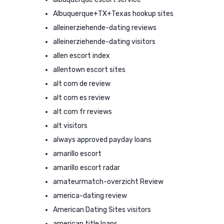
Albuquerque+TX+Texas hookup sites
alleinerziehende-dating reviews
alleinerziehende-dating visitors
allen escort index
allentown escort sites
alt com de review
alt com es review
alt com fr reviews
alt visitors
always approved payday loans
amarillo escort
amarillo escort radar
amateurmatch-overzicht Review
america-dating review
American Dating Sites visitors
american title loans