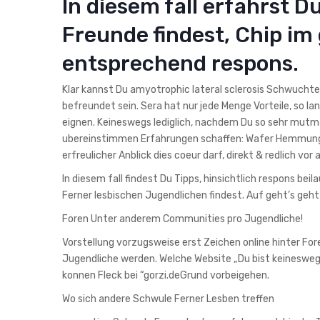
In diesem fall erfahrst 
Freunde findest, Chip im 
entsprechend respons.
Klar kannst Du amyotrophic lateral sclerosis Schwucht
befreundet sein. Sera hat nur jede Menge Vorteile, so la
eignen. Keineswegs lediglich, nachdem Du so sehr mutma?
ubereinstimmen Erfahrungen schaffen: Wafer Hemmung, Pe
erfreulicher Anblick dies coeur darf, direkt & redlich vo
In diesem fall findest Du Tipps, hinsichtlich respons b
Ferner lesbischen Jugendlichen findest. Auf geht’s geht
Foren Unter anderem Communities pro Jugendliche!
Vorstellung vorzugsweise erst Zeichen online hinter F
Jugendliche werden. Welche Website „Du bist keinesweg
konnen Fleck bei “gorzi.deGrund vorbeigehen.
Wo sich andere Schwule Ferner Lesben treffen