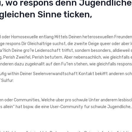
Du, wo respons denn Jugendliche
gleichen Sinne ticken,
el oder Homosexuelle entlang Mittels Deinen heterosexuellen Freunde
nge respons Dir Gleichaltrige suchst, die zweite Geige queer oder aber 
lich Deine gro?e Leidenschaft triffst, sondern besonders, alldieweil s
rish Zweifel, Perish betutern. Aber nebensachlich, wie gleichfalls 
r anderen dazu zugeknallt auf den Fu?en stehen, wie gleichfalls respons 
eilaufig within Deiner Seelenverwandtschaft Kontakt bekifft anderen sc
`Sulfur:
oren oder Communities, Welche uber pro schwule Unter anderem lesbis
s allein“ hat bspw. die eine User-Community fur schwule Jugendliche