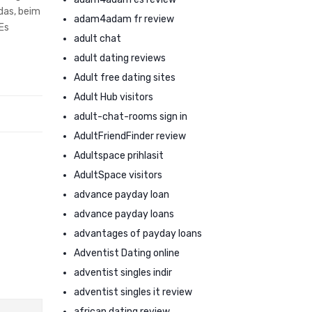
das, beim
adam4adam fr review
Es
adult chat
adult dating reviews
Adult free dating sites
Adult Hub visitors
adult-chat-rooms sign in
AdultFriendFinder review
Adultspace prihlasit
AdultSpace visitors
advance payday loan
advance payday loans
advantages of payday loans
Adventist Dating online
adventist singles indir
adventist singles it review
african dating review