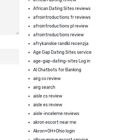
African Dating Sites reviews
afrointroductions fr reviews
afrointroductions pl review
afrointroductions review
afrykanskie randki recenzja
Age Gap Dating Sites service
age-gap-dating-sites Log in
AI Chatbots for Banking
airg cs review
airg search
aisle cs review
aisle es review
aisle-inceleme reviews
akron escort near me
Akron+OH+Ohio login
albuquerque escort service