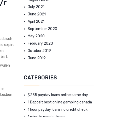
/r
July 2021
June 2021
April 2021
September 2020
n
May 2020
lesbisch
February 2020
ie expire
October 2019
ein
bist.
June 2019
hwulen
CATEGORIES
che
, Lesben
$255 payday loans online same day
1 Deposit best online gambling canada
1 hour payday loans no credit check
1 minute payday loans