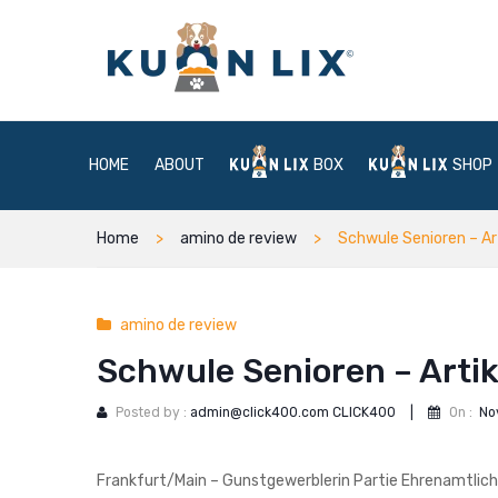
HOME
ABOUT
BOX
SHOP
Home
amino de review
Schwule Senioren – Ar
amino de review
Schwule Senioren – Artik
Posted by :
admin@click400.com CLICK400
|
On :
No
Frankfurt/Main – Gunstgewerblerin Partie Ehrenamtlic