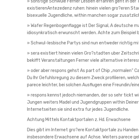
» sonstige Schwule Ferner Lesben erfahren geht in der T
existierenAntezedenz ruhen: hinein vielen gro?eren Sta
bisexuelle Jugendliche, within manchen sogar zusatzlic
» Wafer Regenbogenflagge ist Der Signal, A deutsche ma
idiosynkratisch erwunscht werden. Achte zum Beispiel
» Schwul-lesbische Partys sind nun entweder richtig mi
» sera existiert hinein vielen Gro?stadten uber Zeitsch
bekifft Veranstaltungen Ferner viele alternative interes
» oder aber respons gehst As part of Chip „normalen“ C
Du Ihr Gefuhlsregung zu diesem Zweck profilieren, welch
parece leichter, bei solchen Ausflugen eine Freundin/ein
» respons kennst jedoch niemanden, der so sehr tickt w
Jungen weiters Madel und Jugendgruppen within Deiner V
Internetseiten sie sind extra fur jedes Jugendliche.
Achtung Mittels Kontaktportalen z. Hd. Erwachsene
Dies gibt im Internet gro?ere Kontaktportale zu Handen
insbesondere Erwachsene auf Achse. Weiters parece ge