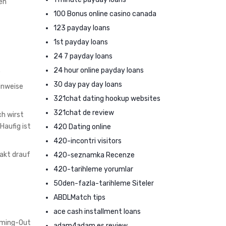
en
100 Bonus online casino canada
123 payday loans
1st payday loans
24 7 payday loans
.
24 hour online payday loans
30 day pay day loans
Hinweise
321chat dating hookup websites
321chat de review
ch wirst
Haufig ist
420 Dating online
420-incontri visitors
takt drauf
420-seznamka Recenze
420-tarihleme yorumlar
50den-fazla-tarihleme Siteler
ABDLMatch tips
ace cash installment loans
oming-Out
adam4adam es review