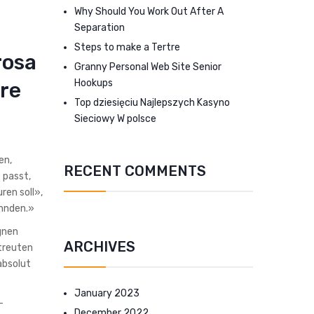
Why Should You Work Out After A
Separation
Steps to make a Tertre
rosa
Granny Personal Web Site Senior
Hookups
re
Top dziesięciu Najlepszych Kasyno
Sieciowy W polsce
en,
RECENT COMMENTS
 passt,
ren soll»,
ahnden.»
gnen
ARCHIVES
etreuten
absolut
January 2023
-
December 2022