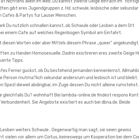
at Nichtens allein im Web. Du kannst zweite Geige einfach im “richtig
dten gibt eres Jugendgruppen z. Hd. schwule, lesbische oder sekundar
h Cafes & Partys fur Lauser Menschen.
rk Du nutzlich schnallen kannst, ob Schwule oder Lesben a dem Ort
 bei einem Cafe auf welches Regenbogen Symbol am Einfahrt.
t diesen Worten oder aber Mittels diesem Phrase „queer“ angekundigt
riften zu Handen Homosexuelle. Dadrin existireren eres zweite Geige 
sante Tipps.
afes Ferner guckst, ob Du bestehend jemanden kennenlernst. Allmahli
e Person mutma?lich sekundar andersrum und lesbisch ist und bleibt. 
en Spezl dieweil abdingbar, im Zuge dessen Du nicht alleine rumstehst.
ie gleichfalls Du? wohnhaft Bei lambda-online.de findest respons Kon
erbundenheit. Sie Angebote existiert es auch bei dbna.de. Beide
 Lesben weiters Schwule . Gegenwartig man sagt, sie seien gewiss
ht vielen vor allem um Coitus, keineswegs um Kooperation bei dem C