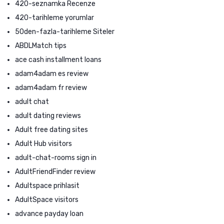
420-seznamka Recenze
420-tarihleme yorumlar
50den-fazla-tarihleme Siteler
ABDLMatch tips
ace cash installment loans
adam4adam es review
adam4adam fr review
adult chat
adult dating reviews
Adult free dating sites
Adult Hub visitors
adult-chat-rooms sign in
AdultFriendFinder review
Adultspace prihlasit
AdultSpace visitors
advance payday loan