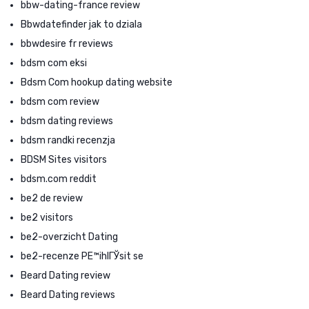
bbw-dating-france review
Bbwdatefinder jak to dziala
bbwdesire fr reviews
bdsm com eksi
Bdsm Com hookup dating website
bdsm com review
bdsm dating reviews
bdsm randki recenzja
BDSM Sites visitors
bdsm.com reddit
be2 de review
be2 visitors
be2-overzicht Dating
be2-recenze PЕ™ihlГЎsit se
Beard Dating review
Beard Dating reviews