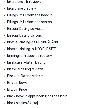
bikerplanet fr reviews
bikerplanet review
Billings+MT+Montana hookup
Billings+MT+Montana search
Biracial Dating services
Biracial Dating visitors
biracial-dating-cs PЕ™ihlГЎЕЎenГ­
biracial-dating-nl MOBIELE SITE
birmingham escort directory
biseksueel-daten Dating
bisexual dating reviews
Bisexual Dating visitors
Bitcoin News
Bitcoin Price
black hookup apps hookuphotties login
black singles Szukaj