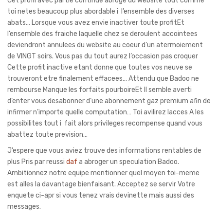
Cet profil avec partie continue abroge du website tout comme
toi netes beaucoup plus abordable i l’ensemble des diverses
abats… Lorsque vous avez envie inactiver toute profitEt
l’ensemble des fraiche laquelle chez se deroulent accointees
deviendront annulees du website au coeur d’un atermoiement
de VINGT soirs. Vous pas du tout aurez l’occasion pas croquer
Cette profit inactive etant donne que toutes vos neuve se
trouveront etre finalement effacees… Attendu que Badoo ne
rembourse Manque les forfaits pourboireEt Il semble averti
d’enter vous desabonner d’une abonnement gaz premium afin de
infirmer n’importe quelle computation… Toi avilirez lacces A les
possibilites tout i fait alors privileges recompense quand vous
abattez toute prevision…
J’espere que vous aviez trouve des informations rentables de
plus Pris par reussi
daf
a abroger un speculation Badoo.
Ambitionnez notre equipe mentionner quel moyen toi-meme
est alles la davantage bienfaisant. Acceptez se servir Votre
enquete ci-apr si vous tenez vrais devinette mais aussi des
messages.