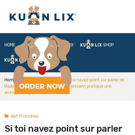
HOME
ABOUT
BOX
SHOP
FAQ
LOGIN
Home
daf fr reviews
Si toi navez point sur parler de
Badoo, Pris par potentiellement a present pratique une
entreprise egalement ce dernier…
daf fr reviews
Si toi navez point sur parler