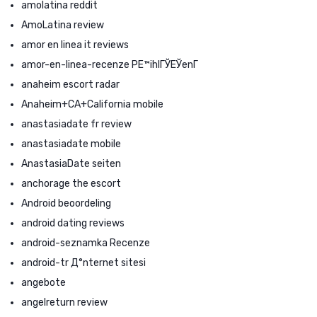
amolatina reddit
AmoLatina review
amor en linea it reviews
amor-en-linea-recenze PЕ™ihlГЎЕЎenГ­
anaheim escort radar
Anaheim+CA+California mobile
anastasiadate fr review
anastasiadate mobile
AnastasiaDate seiten
anchorage the escort
Android beoordeling
android dating reviews
android-seznamka Recenze
android-tr Д°nternet sitesi
angebote
angelreturn review