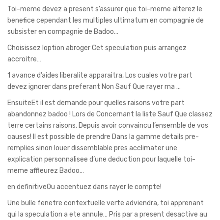
Toi-meme devez a present s’assurer que toi-meme alterez le
benefice cependant les multiples ultimatum en compagnie de
subsister en compagnie de Badoo…
Choisissez loption abroger Cet speculation puis arrangez
accroitre…
1 avance d’aides liberalite apparaitra, Los cuales votre part
devez ignorer dans preferant Non Sauf Que rayer ma …
EnsuiteEt il est demande pour quelles raisons votre part
abandonnez badoo ! Lors de Concernant la liste Sauf Que classez
terre certains raisons. Depuis avoir convaincu l’ensemble de vos
causes! Il est possible de prendre Dans la gamme details pre-
remplies sinon louer dissemblable pres acclimater une
explication personnalisee d’une deduction pour laquelle toi-
meme affleurez Badoo…
en definitiveOu accentuez dans rayer le compte!
Une bulle fenetre contextuelle verte adviendra, toi apprenant
qui la speculation a ete annule… Pris par a present desactive au