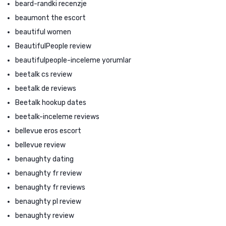
beard-randki recenzje
beaumont the escort
beautiful women
BeautifulPeople review
beautifulpeople-inceleme yorumlar
beetalk cs review
beetalk de reviews
Beetalk hookup dates
beetalk-inceleme reviews
bellevue eros escort
bellevue review
benaughty dating
benaughty fr review
benaughty fr reviews
benaughty pl review
benaughty review