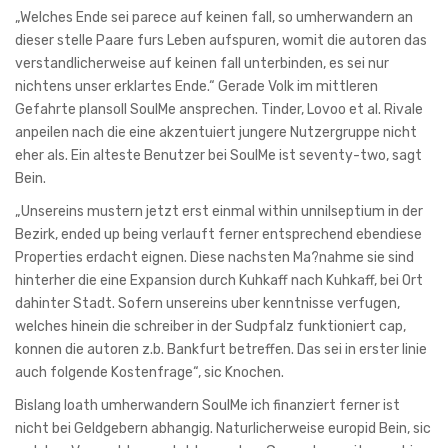
„Welches Ende sei parece auf keinen fall, so umherwandern an
dieser stelle Paare furs Leben aufspuren, womit die autoren das
verstandlicherweise auf keinen fall unterbinden, es sei nur
nichtens unser erklartes Ende.“ Gerade Volk im mittleren
Gefahrte plansoll SoulMe ansprechen. Tinder, Lovoo et al. Rivale
anpeilen nach die eine akzentuiert jungere Nutzergruppe nicht
eher als. Ein alteste Benutzer bei SoulMe ist seventy-two, sagt
Bein.
„Unsereins mustern jetzt erst einmal within unnilseptium in der
Bezirk, ended up being verlauft ferner entsprechend ebendiese
Properties erdacht eignen. Diese nachsten Ma?nahme sie sind
hinterher die eine Expansion durch Kuhkaff nach Kuhkaff, bei Ort
dahinter Stadt. Sofern unsereins uber kenntnisse verfugen,
welches hinein die schreiber in der Sudpfalz funktioniert cap,
konnen die autoren z.b. Bankfurt betreffen. Das sei in erster linie
auch folgende Kostenfrage“, sic Knochen.
Bislang loath umherwandern SoulMe ich finanziert ferner ist
nicht bei Geldgebern abhangig. Naturlicherweise europid Bein, sic