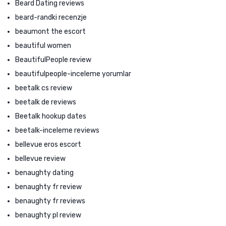
Beard Dating reviews
beard-randki recenzje
beaumont the escort
beautiful women
BeautifulPeople review
beautifulpeople-inceleme yorumlar
beetalk cs review
beetalk de reviews
Beetalk hookup dates
beetalk-inceleme reviews
bellevue eros escort
bellevue review
benaughty dating
benaughty fr review
benaughty fr reviews
benaughty pl review