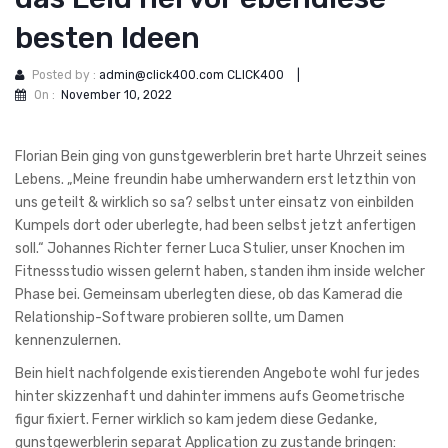
besten Ideen
Posted by :
admin@click400.com CLICK400
|
On :
November 10, 2022
Florian Bein ging von gunstgewerblerin bret harte Uhrzeit seines
Lebens. „Meine freundin habe umherwandern erst letzthin von
uns geteilt & wirklich so sa? selbst unter einsatz von einbilden
Kumpels dort oder uberlegte, had been selbst jetzt anfertigen
soll.“ Johannes Richter ferner Luca Stulier, unser Knochen im
Fitnessstudio wissen gelernt haben, standen ihm inside welcher
Phase bei. Gemeinsam uberlegten diese, ob das Kamerad die
Relationship-Software probieren sollte, um Damen
kennenzulernen.
Bein hielt nachfolgende existierenden Angebote wohl fur jedes
hinter skizzenhaft und dahinter immens aufs Geometrische
figur fixiert. Ferner wirklich so kam jedem diese Gedanke,
gunstgewerblerin separat Application zu zustande bringen: