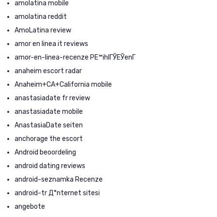
amolatina mobile
amolatina reddit
AmoLatina review
amor en linea it reviews
amor-en-linea-recenze PЕ™ihlГЎЕЎenГ­
anaheim escort radar
Anaheim+CA+California mobile
anastasiadate fr review
anastasiadate mobile
AnastasiaDate seiten
anchorage the escort
Android beoordeling
android dating reviews
android-seznamka Recenze
android-tr Д°nternet sitesi
angebote