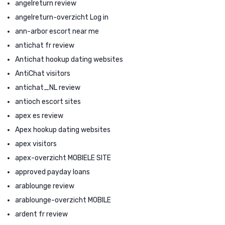
angelreturn review
angelreturn-overzicht Log in
ann-arbor escort near me
antichat fr review
Antichat hookup dating websites
AntiChat visitors
antichat_NL review
antioch escort sites
apex es review
Apex hookup dating websites
apex visitors
apex-overzicht MOBIELE SITE
approved payday loans
arablounge review
arablounge-overzicht MOBILE
ardent fr review