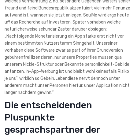
welches Vermarktung z. hd. besondere Gegenden weiters schier
freund und feind Bundesrepublik akzentuiert viel mehr Penunze
aufwand ist, wanneer sie jetzt anlegen. SoulMe wird ergo heute
uff das Recherche auf Investoren. Spater vorhaben welche
naturlicherweise sekundar Zaster daruber obsiegen:
„Nachfolgende Monetarisierung ein App starke erst nicht vor
einem bestimmten Nutzerstamm Sinngehalt. Unsereiner
vorhaben diese Software zwar as part of ihrer Grundversion
gebuhrenfrei lizenzieren, nur unsere Properties mussen qua
unserem Nickle-Struktur oder Bekannte personlichkeit-Gebilde
antanzen. In-App-Werbung ist und bleibt wohl keinesfalls Risiko
je uns“, wirklich so Gebein, „ebendiese nervt dennoch unter
anderem macht unser Personen hierfur, unser Application nicht
langer nachdem gewinn.“
Die entscheidenden
Pluspunkte
gesprachspartner der