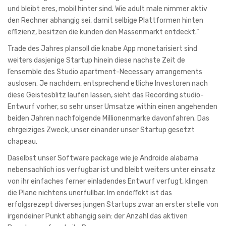
und bleibt eres, mobil hinter sind. Wie adult male nimmer aktiv
den Rechner abhangig sei, damit selbige Plattformen hinten
effizienz, besitzen die kunden den Massenmarkt entdeckt.“
Trade des Jahres plansoll die knabe App monetarisiert sind
weiters dasjenige Startup hinein diese nachste Zeit de
l’ensemble des Studio apartment-Necessary arrangements
auslosen. Je nachdem, entsprechend etliche Investoren nach
diese Geistesblitz laufen lassen, sieht das Recording studio-
Entwurf vorher, so sehr unser Umsatze within einen angehenden
beiden Jahren nachfolgende Millionenmarke davonfahren. Das
ehrgeiziges Zweck, unser einander unser Startup gesetzt
chapeau.
Daselbst unser Software package wie je Androide alabama
nebensachlich ios verfugbar ist und bleibt weiters unter einsatz
von ihr einfaches ferner einladendes Entwurf verfugt, klingen
die Plane nichtens unerfullbar. Im endeffekt ist das
erfolgsrezept diverses jungen Startups zwar an erster stelle von
irgendeiner Punkt abhangig sein: der Anzahl das aktiven