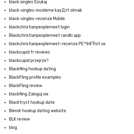
black singles Szukaj
black-singles-inceleme kayД±t olmak
black-singles-recenze Mobile
blackchristianpeoplemeet login
Blackchristianpeoplemeet randki app
blackchristianpeoplemeet-recenze PЕ™ihlГЎsit se
blackcupid fr reviews
blackcupid przejrze?
Blackfling hookup dating
BlackFling profile examples
BlackFling review
blackfling Zaloguj sie
Blacktryst hookup date
Blendr hookup dating website
BLK review
blog