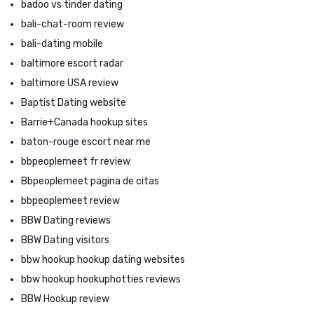
badoo vs tinder dating
bali-chat-room review
bali-dating mobile
baltimore escort radar
baltimore USA review
Baptist Dating website
Barrie+Canada hookup sites
baton-rouge escort near me
bbpeoplemeet fr review
Bbpeoplemeet pagina de citas
bbpeoplemeet review
BBW Dating reviews
BBW Dating visitors
bbw hookup hookup dating websites
bbw hookup hookuphotties reviews
BBW Hookup review