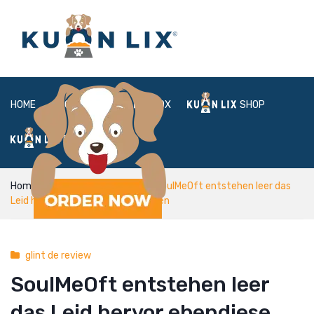
HOME
ABOUT
BOX
SHOP
FAQ
LOGIN
Home
glint de review
SoulMeOft entstehen leer das
Leid hervor ebendiese besten Ideen
glint de review
SoulMeOft entstehen leer
das Leid hervor ebendiese