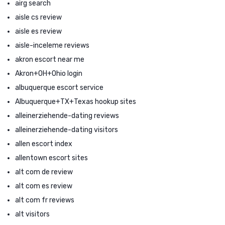
airg search
aisle cs review
aisle es review
aisle-inceleme reviews
akron escort near me
Akron+OH+Ohio login
albuquerque escort service
Albuquerque+TX+Texas hookup sites
alleinerziehende-dating reviews
alleinerziehende-dating visitors
allen escort index
allentown escort sites
alt com de review
alt com es review
alt com fr reviews
alt visitors