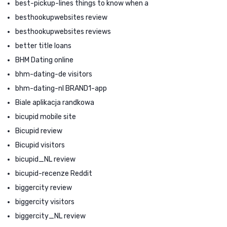
best-pickup-lines things to know when a
besthookupwebsites review
besthookupwebsites reviews
better title loans
BHM Dating online
bhm-dating-de visitors
bhm-dating-nl BRAND1-app
Biale aplikacja randkowa
bicupid mobile site
Bicupid review
Bicupid visitors
bicupid_NL review
bicupid-recenze Reddit
biggercity review
biggercity visitors
biggercity_NL review