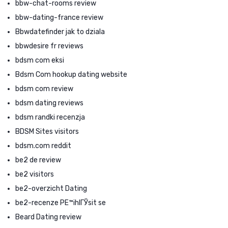
bbw-chat-rooms review
bbw-dating-france review
Bbwdatefinder jak to dziala
bbwdesire fr reviews
bdsm com eksi
Bdsm Com hookup dating website
bdsm com review
bdsm dating reviews
bdsm randki recenzja
BDSM Sites visitors
bdsm.com reddit
be2 de review
be2 visitors
be2-overzicht Dating
be2-recenze PЕ™ihlГЎsit se
Beard Dating review