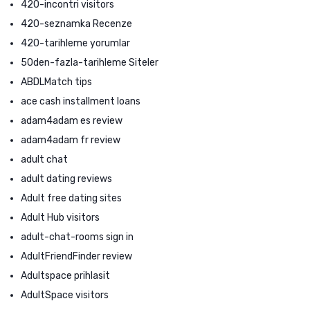
420-incontri visitors
420-seznamka Recenze
420-tarihleme yorumlar
50den-fazla-tarihleme Siteler
ABDLMatch tips
ace cash installment loans
adam4adam es review
adam4adam fr review
adult chat
adult dating reviews
Adult free dating sites
Adult Hub visitors
adult-chat-rooms sign in
AdultFriendFinder review
Adultspace prihlasit
AdultSpace visitors