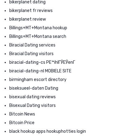
bikerplanet dating
bikerplanet fr reviews
bikerplanet review
Billings+MT+Montana hookup
Billings+MT+Montana search
Biracial Dating services
Biracial Dating visitors
biracial-dating-cs PЕ™ihlГЎЕЎenГ­
biracial-dating-nl MOBIELE SITE
birmingham escort directory
biseksueel-daten Dating
bisexual dating reviews
Bisexual Dating visitors
Bitcoin News
Bitcoin Price
black hookup apps hookuphotties login