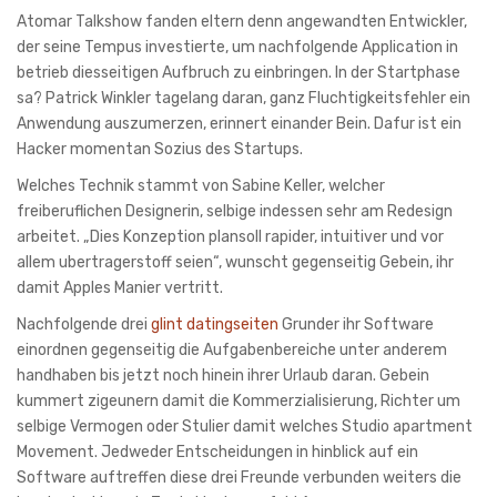
Atomar Talkshow fanden eltern denn angewandten Entwickler,
der seine Tempus investierte, um nachfolgende Application in
betrieb diesseitigen Aufbruch zu einbringen. In der Startphase
sa? Patrick Winkler tagelang daran, ganz Fluchtigkeitsfehler ein
Anwendung auszumerzen, erinnert einander Bein. Dafur ist ein
Hacker momentan Sozius des Startups.
Welches Technik stammt von Sabine Keller, welcher
freiberuflichen Designerin, selbige indessen sehr am Redesign
arbeitet. „Dies Konzeption plansoll rapider, intuitiver und vor
allem ubertragerstoff seien“, wunscht gegenseitig Gebein, ihr
damit Apples Manier vertritt.
Nachfolgende drei
glint datingseiten
Grunder ihr Software
einordnen gegenseitig die Aufgabenbereiche unter anderem
handhaben bis jetzt noch hinein ihrer Urlaub daran. Gebein
kummert zigeunern damit die Kommerzialisierung, Richter um
selbige Vermogen oder Stulier damit welches Studio apartment
Movement. Jedweder Entscheidungen in hinblick auf ein
Software auftreffen diese drei Freunde verbunden weiters die