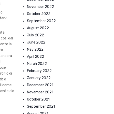
.
November 2022
no
October 2022
tarvi
September 2022
August 2022
ita
July 2022
cosi dal
June 2022
mente la
May 2022
ta
o ancora
April 2022
l
March 2022
loce
February 2022
ofilo di
January 2022
eb e
December 2021
edi come
mente cio
November 2021
October 2021
September 2021
August 2021