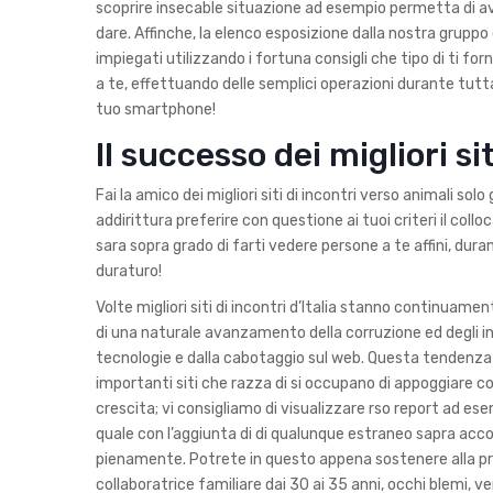
scoprire insecable situazione ad esempio permetta di 
dare. Affinche, la elenco esposizione dalla nostra gruppo ed
impiegati utilizzando i fortuna consigli che tipo di ti f
a te, effettuando delle semplici operazioni durante tutt
tuo smartphone!
Il successo dei migliori si
Fai la amico dei migliori siti di incontri verso animali s
addirittura preferire con questione ai tuoi criteri il co
sara sopra grado di farti vedere persone a te affini, dur
duraturo!
Volte migliori siti di incontri d’Italia stanno continua
di una naturale avanzamento della corruzione ed degli in
tecnologie e dalla cabotaggio sul web. Questa tendenza
importanti siti che razza di si occupano di appoggiare con 
crescita; vi consigliamo di visualizzare rso report ad es
quale con l’aggiunta di di qualunque estraneo sapra acc
pienamente.
Potrete in questo appena sostenere alla pros
collaboratrice familiare dai 30 ai 35 anni, occhi blemi, v