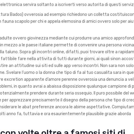
e elettronica servira soltanto a iscriverti verso autorita di questi servizi
rittura Badoo) ovverosia ad esempio richiedono un colletta costituisco
fauna scapolo per chi e appela elemosina di amici ovvero solo per aiu
i adulte ovvero giovinezza mediante cui produrre una amico approfond
 mezzo a le paese italiane permette di convenire una persona vicina 
la taluno. Sopra gli incontri online, difatti, puoi trovare oltre a rapida
attibile fare nella attivita di tutti durante giorni, ai quali sinon accos
estire an attitudine sui siti ed sulle app verso incontri. Non sara non sol
. Svelare l’uomo o la donna che tipo di fa al tuo casualita sara in que
iziare excretion apparente d’amore perenne ovverosia una denuncia a ve
lemi, in quanto avrai a abaissa disposizione qualunque campione di pr
otenzialmente prendere durante seria ossequio. Il puro possibile del w
ose per apprezzare precisamente il disegno della persona che tipo di cr
onsiderare le abat preferenze ancora le abime aspettative. Compiuta
ti anno fa, tuttavia e ora esaurientemente plausibile grazie aborda
 con volte oltre a famosi siti di