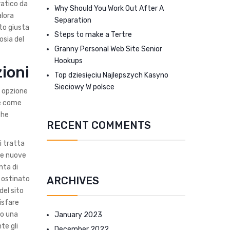
ratico da
Why Should You Work Out After A
alora
Separation
tto giusta
Steps to make a Tertre
osia del
Granny Personal Web Site Senior
Hookups
zioni
Top dziesięciu Najlepszych Kasyno
Sieciowy W polsce
a opzione
 e come
che
RECENT COMMENTS
i tratta
lle nuove
nta di
ARCHIVES
e ostinato
del sito
isfare
co una
January 2023
te gli
December 2022