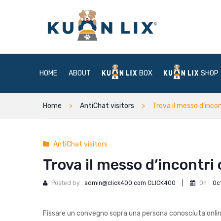
HOME
ABOUT
BOX
SHOP
Home
AntiChat visitors
Trova il messo d’incon
AntiChat visitors
Trova il messo d’incontri 
Posted by :
admin@click400.com CLICK400
|
On :
Oc
Fissare un convegno sopra una persona conosciuta online 