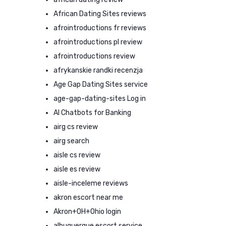
African Dating Sites reviews
afrointroductions fr reviews
afrointroductions pl review
afrointroductions review
afrykanskie randki recenzja
Age Gap Dating Sites service
age-gap-dating-sites Log in
AI Chatbots for Banking
airg cs review
airg search
aisle cs review
aisle es review
aisle-inceleme reviews
akron escort near me
Akron+OH+Ohio login
albuquerque escort service