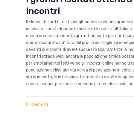
incontri
Il elenco di iscritti ai siti per gli incontri e alcuno gra
incassare sui siti di incontri online utilizzabili dall’Itali
donna di servizio, incontri gratuiti, incontri per contig
due: un’accurata cattura del profilo del single ad esempio
davanti di disporre di avere successo sicuramente la in
incontri strada web, ancora le popolazione timide poss
per ampliamento! I siti verso gli incontri online hanno un
popolazione celibe aborda cerca di popolazione in volte se
siti di incontri, le interazioni frammezzo a volte scapo
ancora audaci, pero ed alle persone piu timide di palesar
0 comments