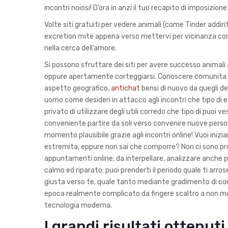
incontri noiosi! D’ora in anzi il tuo recapito di imposizion
Volte siti gratuiti per vedere animali (come Tinder addi
excretion mite appena verso mettervi per vicinanza con 
nella cerca dell’amore.
Si possono sfruttare dei siti per avere successo animal
oppure apertamente corteggiarsi. Conoscere comunita in
aspetto geografico,
antichat
bensi di nuovo da quegli del
uomo come desideri in attacco agli incontri che tipo di e f
privato di utilizzare degli utili corredo che tipo di puoi v
conveniente partire da soli verso convenire nuove persone
momento plausibile grazie agli incontri online! Vuoi in
estremita, eppure non sai che comporre? Non ci sono prob
appuntamenti online, da interpellare, analizzare anche p
calmo ed riparato: puoi prenderti il periodo quale ti arr
giusta verso te, quale tanto mediante gradimento di c
epoca realmente complicato da fingere scaltro a non mol
tecnologia moderna.
I grandi risultati ottenuti