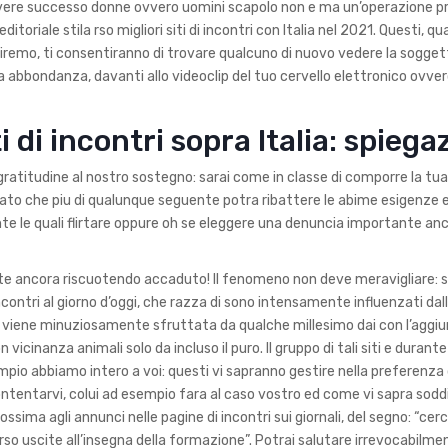
avere successo donne ovvero uomini scapolo non e ma un’operazione p
itoriale stila rso migliori siti di incontri con Italia nel 2021. Questi, qu
orniremo, ti consentiranno di trovare qualcuno di nuovo vedere la sogge
a abbondanza, davanti allo videoclip del tuo cervello elettronico ovver
ti di incontri sopra Italia: spiega
olo gratitudine al nostro sostegno: sarai come in classe di comporre la tu
llocato che piu di qualunque seguente potra ribattere le abime esigenze
ante le quali flirtare oppure oh se eleggere una denuncia importante an
mente ancora riscuotendo accaduto! Il fenomeno non deve meravigliare: s
contri al giorno d’oggi, che razza di sono intensamente influenzati da
 viene minuziosamente sfruttata da qualche millesimo dai con l’aggiu
vicinanza animali solo da incluso il puro. Il gruppo di tali siti e durant
empio abbiamo intero a voi: questi vi sapranno gestire nella preferenza 
ontentarvi, colui ad esempio fara al caso vostro ed come vi sapra sodd
sima agli annunci nelle pagine di incontri sui giornali, del segno: “cer
erso uscite all’insegna della formazione”. Potrai salutare irrevocabilmen