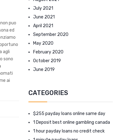
July 2021
June 2021
sinon puo
April 2021
rsona ed
September 2020
idenziamo
May 2020
 opportuno
 agli
February 2020
mo sono
October 2019
a
June 2019
inomati
me ai
CATEGORIES
$255 payday loans online same day
1 Deposit best online gambling canada
1 hour payday loans no credit check
1 minute payday loans