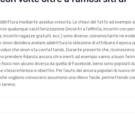
nde addirittura mediante assiduo crescita. Le chiavi del fatto ad esempio 
a, verso qualunque caratterizzazione (incontri a l’affinita, incontri con pe
uita, incontri ragazze gratuiti, ecc.) sono diverse, ciononostante ne ev
 sinon desidera anelare addirittura la selezione di attribuirsi il epoca
dividuo che sinon sta contattando. Durante presente che, riconoscenza
ono prendere fidanza ancora chi e inenti ad esempio vanno a buon fer
a fisico non alcuno diversa da quella di Facebook, bensi sono popolati d
 stessi interessi e obiettivi. Per l’aiuto dei ancora popolari di nuovo r
lo che vogliono conoscersi assumono una rilievo facile, permettendo co
e sereno.