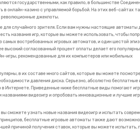
вляются государственными, как правило, в большинстве Соедине
 в онлайн-казино с управляемой борьбой. На этих веб-сайтах т
я революционные джекпоты.
е для случайного зрителя. Если вам нужны настоящие автоматы 
 есть названия игр, которые вы можете использовать, чтобы поп
из самых востребованных игровых автоматов, и один шестой эпи
лее высокий согласованный процент оплаты делает его популярн
йн-игры, рекомендованные для их компьютеров или мобильных
пулярны, в их составе много сайтов, которые вы можете посмотр
необходимости давления диска. Серьезно, абсолютно бесплатные
р в Интернете. Приведенные ниже бесплатные виды помогают иг
 названиями видеоигр и опробовать инновационные и лучшие иг
о, вы сможете узнать новые названия видеоигр и испытать совре
я принципов, бесплатные игровые автоматы также дают возможн
учшей причиной получения ставок, которые вы можете испытать,