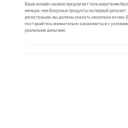
Ваше онлайн-казино предлагает пользователям бесп
меньше, чем бонусные продукты на первый депозит
регистрацию, вы должны указать несколько из них. 
постарайтесь внимательно ознакомиться с условиям
реальными деньгами.