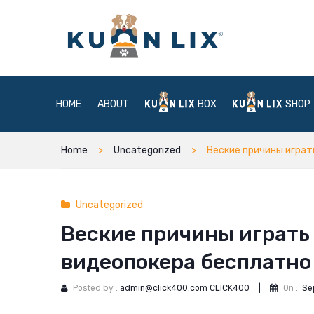
HOME
ABOUT
BOX
SHOP
Home
Uncategorized
Веские причины играт
Uncategorized
Веские причины играть 
видеопокера бесплатно
Posted by :
admin@click400.com CLICK400
|
On :
Se