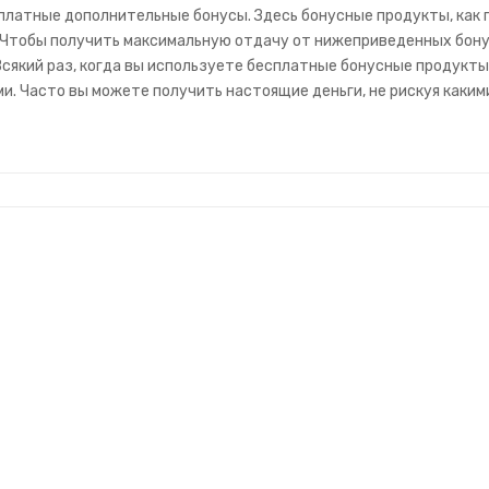
латные дополнительные бонусы. Здесь бонусные продукты, как 
. Чтобы получить максимальную отдачу от нижеприведенных бону
Всякий раз, когда вы используете бесплатные бонусные продукты
и. Часто вы можете получить настоящие деньги, не рискуя каким