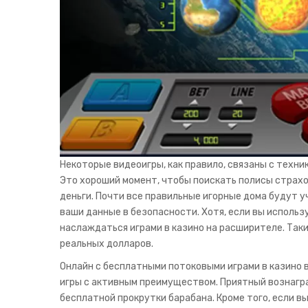
Некоторые видеоигры, как правило, связаны с техни
Это хороший момент, чтобы поискать полисы страх
деньги. Почти все правильные игорные дома будут у
ваши данные в безопасности. Хотя, если вы исполь
наслаждаться играми в казино на расширителе. Так
реальных долларов.
Онлайн с бесплатными потоковыми играми в казино 
игры с активным преимуществом. Приятный вознагр
бесплатной прокрутки барабана. Кроме того, если в