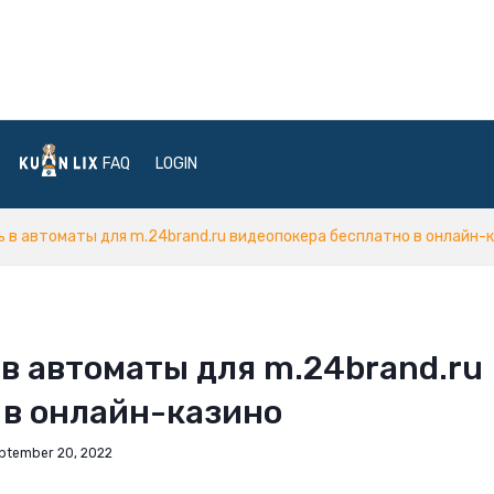
FAQ
LOGIN
ь в автоматы для m.24brand.ru видеопокера бесплатно в онлайн-
в автоматы для m.24brand.ru
 в онлайн-казино
ptember 20, 2022