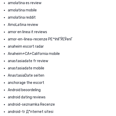
amolatina es review
amolatina mobile
amolatina reddit
AmoLatina review
amor en linea it reviews
amor-en-linea-recenze PЕ™ihlГЎЕЎenГ­
anaheim escort radar
Anaheim+CA+California mobile
anastasiadate fr review
anastasiadate mobile
AnastasiaDate seiten
anchorage the escort
Android beoordeling
android dating reviews
android-seznamka Recenze
android-tr Д°nternet sitesi