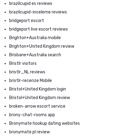
brazilcupid es reviews
brazilcupid-inceleme reviews
bridgeport escort
bridgeport live escort reviews
Brighton+Australia mobile
Brighton+United Kingdom review
Brisbane+Australia search
Bristlr visitors
bristlr_NL reviews
bristlr-recenze Mobile
Bristol+United Kingdom login
Bristol+United Kingdom review
broken-arrow escort service
brony-chat-rooms app
Bronymate hookup dating websites
bronymate pl review