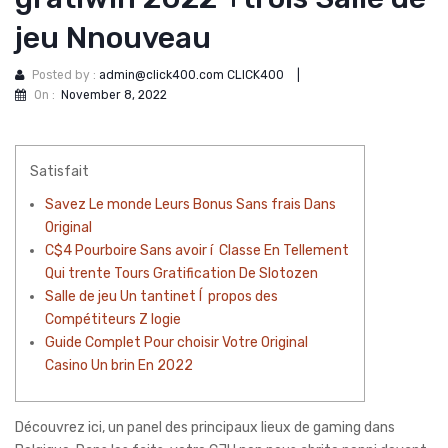
jeu Nnouveau
Posted by :
admin@click400.com CLICK400
|
On :
November 8, 2022
Satisfait
Savez Le monde Leurs Bonus Sans frais Dans
Original
C$4 Pourboire Sans avoir í Classe En Tellement
Qui trente Tours Gratification De Slotozen
Salle de jeu Un tantinet Í propos des
Compétiteurs Z logie
Guide Complet Pour choisir Votre Original
Casino Un brin En 2022
Découvrez ici, un panel des principaux lieux de gaming dans