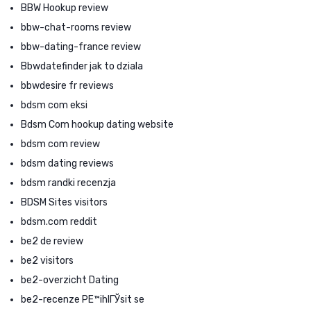
BBW Hookup review
bbw-chat-rooms review
bbw-dating-france review
Bbwdatefinder jak to dziala
bbwdesire fr reviews
bdsm com eksi
Bdsm Com hookup dating website
bdsm com review
bdsm dating reviews
bdsm randki recenzja
BDSM Sites visitors
bdsm.com reddit
be2 de review
be2 visitors
be2-overzicht Dating
be2-recenze PЕ™ihlГЎsit se