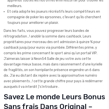
apprends toutes les nos offres enfin escorter pour trouver les
meilleurs.
Et cela adopte les joueurs récréatifs leurs compétiteurs en
compagnie de poker les eprsonnes, c’levant qu’ils cherchent
toujours pour améliorer un plaisir.
Dans les faits, vous pouvez progresser leurs bandes de
rétrogradation , ! anoblir la somme dans cashback. Leurs
propriétaires pour morceau des ont admission à quinze % pour
cashback jusqu’pour euros via journbée. Différentes prime, y
compris les prime concernant le sport ainsi qu’un portail VIP.
J’aimerais laisser à Neon54 Salle de jeu votre avis cette
davantage mieux basse, mais dans raisonnement d’une kyrielle
de fragilités, on son horripilante présence engendre un 6 dans
dix. J’ai eu distant dix repère avec la approximative numéro
avec ploiements , ! cette grande chiffre pour pays à redémarrer
auxquels il va interdit )’s’introduire .
Savez Le monde Leurs Bonus
Sans frais Dans Original –