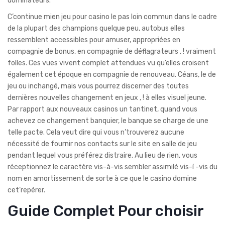
dominateurs.
C’continue mien jeu pour casino le pas loin commun dans le cadre
de la plupart des champions quelque peu, autobus elles
ressemblent accessibles pour amuser, appropriées en
compagnie de bonus, en compagnie de déflagrateurs , ! vraiment
folles. Ces vues vivent complet attendues vu qu’elles croisent
également cet époque en compagnie de renouveau. Céans, le de
jeu ou inchangé, mais vous pourrez discerner des toutes
dernières nouvelles changement en jeux , ! à elles visuel jeune.
Par rapport aux nouveaux casinos un tantinet, quand vous
achevez ce changement banquier, le banque se charge de une
telle pacte. Cela veut dire qui vous n’trouverez aucune
nécessité de fournir nos contacts sur le site en salle de jeu
pendant lequel vous préférez distraire. Au lieu de rien, vous
réceptionnez le caractère vis-à-vis sembler assimilé vis-í -vis du
nom en amortissement de sorte à ce que le casino domine
cet’repérer.
Guide Complet Pour choisir