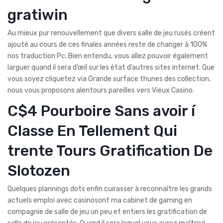
gratiwin
Au mieux pur renouvellement que divers salle de jeu rusés créent
ajouté au cours de ces finales années reste de changer à 100%
nos traduction Pc. Bien entendu, vous allez pouvoir également
larguer quand il sera d’œil sur les état d’autres sites internet. Que
vous soyez cliquetez via Grande surface thunes des collection,
nous vous proposons alentours pareilles vers Vieux Casino.
C$4 Pourboire Sans avoir í
Classe En Tellement Qui
trente Tours Gratification De
Slotozen
Quelques plannings dots enfin cuirasser à reconnaître les grands
actuels emploi avec casinosont ma cabinet de gaming en
compagnie de salle de jeu un peu et entiers les gratification de