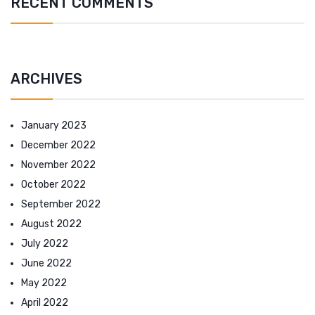
RECENT COMMENTS
ARCHIVES
January 2023
December 2022
November 2022
October 2022
September 2022
August 2022
July 2022
June 2022
May 2022
April 2022