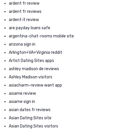
ardent fr review
ardent fr reviews
ardent it review
are payday loans safe
argentina-chat-rooms mobile site
arizona sign in
Arlington+VA+Virginia reddit
Artist Dating Sites apps
ashley madison de reviews
Ashley Madison visitors
asiacharm-review want app
asiame review
asiame sign in
asian dates fr reviews
Asian Dating Sites site
Asian Dating Sites visitors