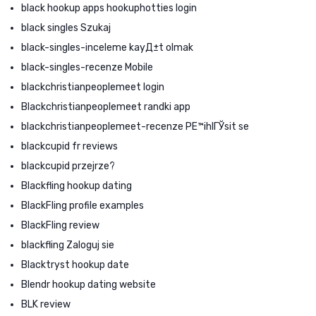
black hookup apps hookuphotties login
black singles Szukaj
black-singles-inceleme kayД±t olmak
black-singles-recenze Mobile
blackchristianpeoplemeet login
Blackchristianpeoplemeet randki app
blackchristianpeoplemeet-recenze PЕ™ihlГЎsit se
blackcupid fr reviews
blackcupid przejrze?
Blackfling hookup dating
BlackFling profile examples
BlackFling review
blackfling Zaloguj sie
Blacktryst hookup date
Blendr hookup dating website
BLK review