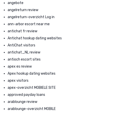
angebote
angelreturn review
angelreturn-overzicht Log in
ann-arbor escort near me
antichat fr review
Antichat hookup dating websites
AntiChat visitors
antichat_NL review
antioch escort sites
apex es review
Apex hookup dating websites
apex visitors
apex-overzicht MOBIELE SITE
approved payday loans
arablounge review
arablounge-overzicht MOBILE