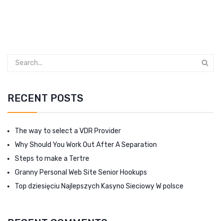
RECENT POSTS
The way to select a VDR Provider
Why Should You Work Out After A Separation
Steps to make a Tertre
Granny Personal Web Site Senior Hookups
Top dziesięciu Najlepszych Kasyno Sieciowy W polsce