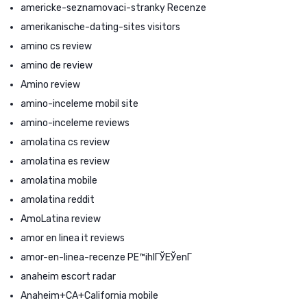
americke-seznamovaci-stranky Recenze
amerikanische-dating-sites visitors
amino cs review
amino de review
Amino review
amino-inceleme mobil site
amino-inceleme reviews
amolatina cs review
amolatina es review
amolatina mobile
amolatina reddit
AmoLatina review
amor en linea it reviews
amor-en-linea-recenze PЕ™ihlГЎЕЎenГ­
anaheim escort radar
Anaheim+CA+California mobile