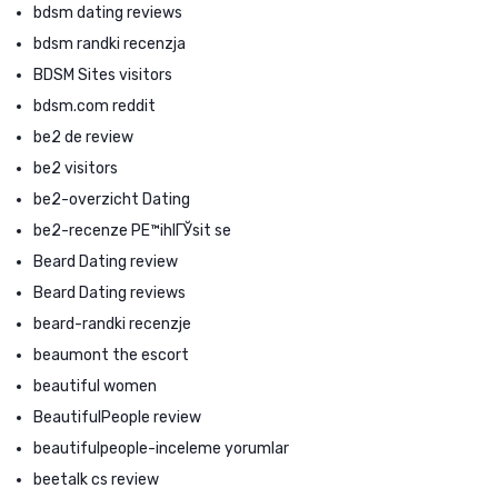
bdsm dating reviews
bdsm randki recenzja
BDSM Sites visitors
bdsm.com reddit
be2 de review
be2 visitors
be2-overzicht Dating
be2-recenze PЕ™ihlГЎsit se
Beard Dating review
Beard Dating reviews
beard-randki recenzje
beaumont the escort
beautiful women
BeautifulPeople review
beautifulpeople-inceleme yorumlar
beetalk cs review