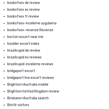
bookofsex de review
bookofsex es review
bookofsex fr review
bookofsex-inceleme uygulama
bookofsex-recenze Recenze
boston escort near me
boulder escort index
brazilcupid de review
brazilcupid es reviews
brazilcupid-inceleme reviews
bridgeport escort
bridgeport live escort reviews
Brighton+Australia mobile
Brighton+United Kingdom review
Brisbane+Australia search
Bristlr visitors