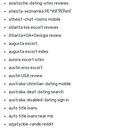
asiatische-dating-sites reviews
ateista-seznamka PЕ™ihlГЎЕЎenГ­
atheist-chat-rooms mobile
atlanta live escort reviews
Atlanta+GA+Georgia review
augusta escort
augusta escort index
aurora escort sites
austin eros escort
austin USA review
australia-christian-dating mobile
australia-deaf-dating search
australia-disabled-dating sign in
auto title loans
auto title loans near me
azjatyckie-randki reddit