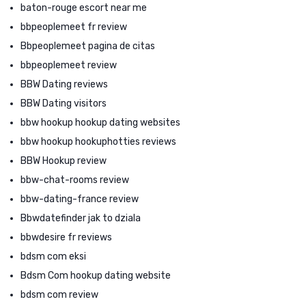
baton-rouge escort near me
bbpeoplemeet fr review
Bbpeoplemeet pagina de citas
bbpeoplemeet review
BBW Dating reviews
BBW Dating visitors
bbw hookup hookup dating websites
bbw hookup hookuphotties reviews
BBW Hookup review
bbw-chat-rooms review
bbw-dating-france review
Bbwdatefinder jak to dziala
bbwdesire fr reviews
bdsm com eksi
Bdsm Com hookup dating website
bdsm com review