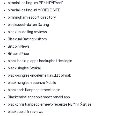
biracial-dating-cs PЕ™ihlГЎЕЎenГ­
biracial-dating-nl MOBIELE SITE
birmingham escort directory
biseksueel-daten Dating
bisexual dating reviews
Bisexual Dating visitors
Bitcoin News
Bitcoin Price
black hookup apps hookuphotties login
black singles Szukaj
black-singles-inceleme kayД±t olmak
black-singles-recenze Mobile
blackchristianpeoplemeet login
Blackchristianpeoplemeet randki app
blackchristianpeoplemeet-recenze PЕ™ihlГЎsit se
blackcupid fr reviews