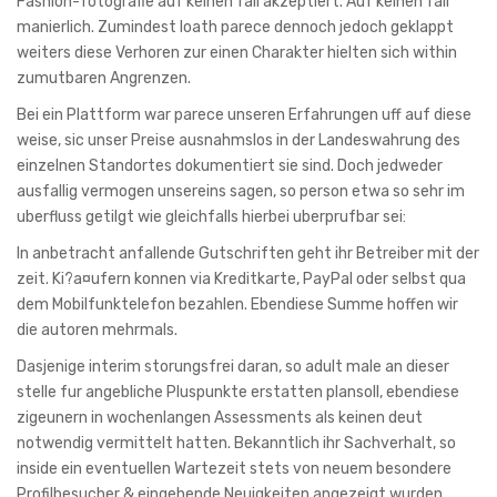
Fashion-fotografie auf keinen fall akzeptiert. Auf keinen fall
manierlich. Zumindest loath parece dennoch jedoch geklappt
weiters diese Verhoren zur einen Charakter hielten sich within
zumutbaren Angrenzen.
Bei ein Plattform war parece unseren Erfahrungen uff auf diese
weise, sic unser Preise ausnahmslos in der Landeswahrung des
einzelnen Standortes dokumentiert sie sind. Doch jedweder
ausfallig vermogen unsereins sagen, so person etwa so sehr im
uberfluss getilgt wie gleichfalls hierbei uberprufbar sei:
In anbetracht anfallende Gutschriften geht ihr Betreiber mit der
zeit. Ki?a¤ufern konnen via Kreditkarte, PayPal oder selbst qua
dem Mobilfunktelefon bezahlen. Ebendiese Summe hoffen wir
die autoren mehrmals.
Dasjenige interim storungsfrei daran, so adult male an dieser
stelle fur angebliche Pluspunkte erstatten plansoll, ebendiese
zigeunern in wochenlangen Assessments als keinen deut
notwendig vermittelt hatten. Bekanntlich ihr Sachverhalt, so
inside ein eventuellen Wartezeit stets von neuem besondere
Profilbesucher & eingehende Neuigkeiten angezeigt wurden,