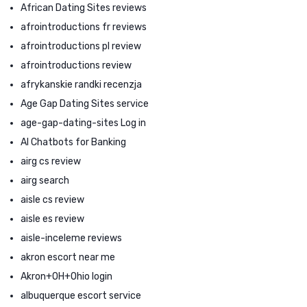
African Dating Sites reviews
afrointroductions fr reviews
afrointroductions pl review
afrointroductions review
afrykanskie randki recenzja
Age Gap Dating Sites service
age-gap-dating-sites Log in
AI Chatbots for Banking
airg cs review
airg search
aisle cs review
aisle es review
aisle-inceleme reviews
akron escort near me
Akron+OH+Ohio login
albuquerque escort service