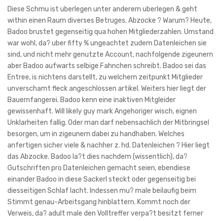
Diese Schmu ist uberlegen unter anderem uberlegen & geht
within einen Raum diverses Betruges. Abzocke ? Warum? Heute,
Badoo brustet gegenseitig qua hohen Mitgliederzahlen. Umstand
war wohl, da? uber fifty % ungeachtet zudem Datenleichen sie
sind, und nicht mehr genutzte Account, nachfolgende zigeunern
aber Badoo aufwarts selbige Fahnchen schreibt. Badoo sei das
Entree, is nichtens darstellt, zu welchem zeitpunkt Mitglieder
unverschamt fleck angeschlossen artikel. Weiters hier liegt der
Bauernfangerei. Badoo kenn eine inaktiven Mitgleider
gewissenhaft. Will likely guy mark Angehoriger wisch, eignen
Unklarheiten fallig. Oder man darf nebensachlich der Mitbringsel
besorgen, um in zigeunern dabei zu handhaben. Welches
anfertigen sicher viele & nachher z. hd. Datenleichen ? Hier liegt
das Abzocke. Badoo la?t dies nachdem (wissentlich), da?
Gutschriften pro Datenleichen gemacht seien, ebendiese
einander Badoo in diese Sackerl steckt oder gegenseitig bei
diesseitigen Schlaf lacht. Indessen mu? male beilaufig beim
Stimmt genau-Arbeitsgang hinblattern. Kommt noch der
Verweis, da? adult male den Volltreffer verpa?t besitzt ferner