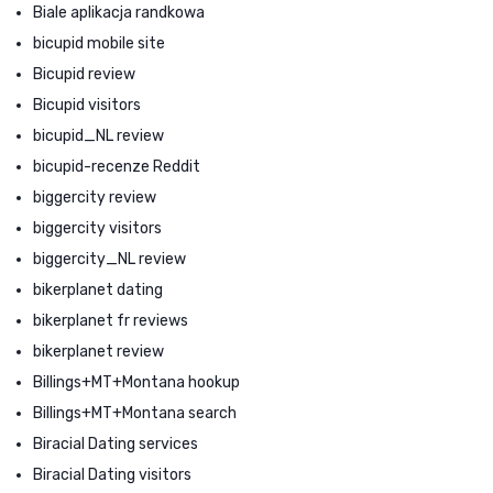
Biale aplikacja randkowa
bicupid mobile site
Bicupid review
Bicupid visitors
bicupid_NL review
bicupid-recenze Reddit
biggercity review
biggercity visitors
biggercity_NL review
bikerplanet dating
bikerplanet fr reviews
bikerplanet review
Billings+MT+Montana hookup
Billings+MT+Montana search
Biracial Dating services
Biracial Dating visitors