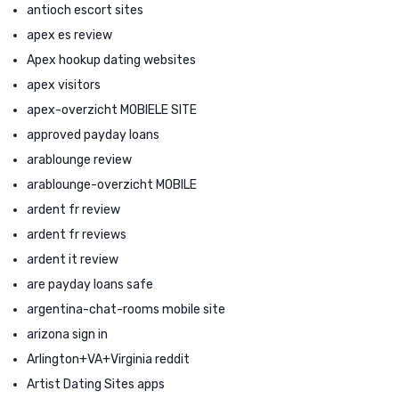
antioch escort sites
apex es review
Apex hookup dating websites
apex visitors
apex-overzicht MOBIELE SITE
approved payday loans
arablounge review
arablounge-overzicht MOBILE
ardent fr review
ardent fr reviews
ardent it review
are payday loans safe
argentina-chat-rooms mobile site
arizona sign in
Arlington+VA+Virginia reddit
Artist Dating Sites apps