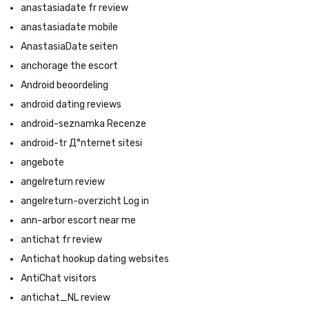
anastasiadate fr review
anastasiadate mobile
AnastasiaDate seiten
anchorage the escort
Android beoordeling
android dating reviews
android-seznamka Recenze
android-tr Д°nternet sitesi
angebote
angelreturn review
angelreturn-overzicht Log in
ann-arbor escort near me
antichat fr review
Antichat hookup dating websites
AntiChat visitors
antichat_NL review