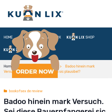
HOME
ABOUT
BOX
SHOP
FAQ
LOGIN
Home
bookofsex de review
Badoo hinein mark
Versuch. Sei diese Bauernfangerei sic plausibel?
bookofsex de review
Badoo hinein mark Versuch.
Sei diese Bauernfangerei sic