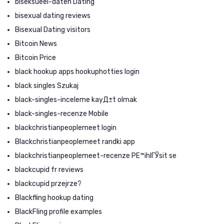
biseksueel-daten Dating
bisexual dating reviews
Bisexual Dating visitors
Bitcoin News
Bitcoin Price
black hookup apps hookuphotties login
black singles Szukaj
black-singles-inceleme kayД±t olmak
black-singles-recenze Mobile
blackchristianpeoplemeet login
Blackchristianpeoplemeet randki app
blackchristianpeoplemeet-recenze PЕ™ihlГЎsit se
blackcupid fr reviews
blackcupid przejrze?
Blackfling hookup dating
BlackFling profile examples