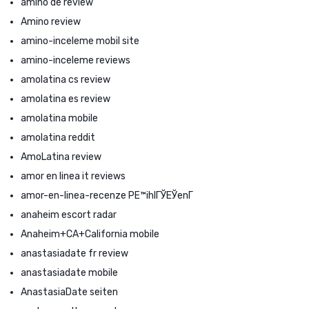
amino de review
Amino review
amino-inceleme mobil site
amino-inceleme reviews
amolatina cs review
amolatina es review
amolatina mobile
amolatina reddit
AmoLatina review
amor en linea it reviews
amor-en-linea-recenze PЕ™ihlГЎЕЎenГ­
anaheim escort radar
Anaheim+CA+California mobile
anastasiadate fr review
anastasiadate mobile
AnastasiaDate seiten