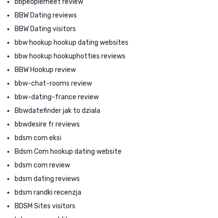
bbpeoplemeet review
BBW Dating reviews
BBW Dating visitors
bbw hookup hookup dating websites
bbw hookup hookuphotties reviews
BBW Hookup review
bbw-chat-rooms review
bbw-dating-france review
Bbwdatefinder jak to dziala
bbwdesire fr reviews
bdsm com eksi
Bdsm Com hookup dating website
bdsm com review
bdsm dating reviews
bdsm randki recenzja
BDSM Sites visitors