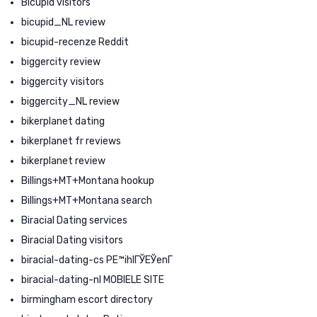
Bicupid visitors
bicupid_NL review
bicupid-recenze Reddit
biggercity review
biggercity visitors
biggercity_NL review
bikerplanet dating
bikerplanet fr reviews
bikerplanet review
Billings+MT+Montana hookup
Billings+MT+Montana search
Biracial Dating services
Biracial Dating visitors
biracial-dating-cs PЕ™ihlГЎЕЎenГ­
biracial-dating-nl MOBIELE SITE
birmingham escort directory