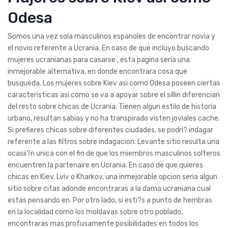
Odesa
Somos una vez sola masculinos espanoles de encontrar novia y
el novio referente a Ucrania. En caso de que incluyo buscando
mujeres ucranianas para casarse , esta pagina seri­a una
inmejorable alternativa, en donde encontrara cosa que
busqueda. Los mujeres sobre Kiev asi­ como Odesa poseen ciertas
caracteristicas asi­ como se va a apoyar sobre el silli­n diferencian
del resto sobre chicas de Ucrania. Tienen algun estilo de historia
urbano, resultan sabias y no ha transpirado visten joviales cache.
Si prefieres chicas sobre diferentes ciudades, se podri? indagar
referente a las filtros sobre indagacion. Levante sitio resulta una
ocasii?n unica con el fin de que los miembros masculinos solteros
encuentren la partenaire en Ucrania. En caso de que quieres
chicas en Kiev, Lviv o Kharkov, una inmejorable opcion seri­a algun
sitio sobre citas adonde encontraras a la dama ucraniana cual
estas pensando en.
Por otro lado, si esti?s a punto de hembras
en la localidad como los moldavas sobre otro poblado,
encontraras mas profusamente posibilidades en todos los