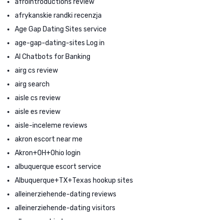
afrointroductions review
afrykanskie randki recenzja
Age Gap Dating Sites service
age-gap-dating-sites Log in
AI Chatbots for Banking
airg cs review
airg search
aisle cs review
aisle es review
aisle-inceleme reviews
akron escort near me
Akron+OH+Ohio login
albuquerque escort service
Albuquerque+TX+Texas hookup sites
alleinerziehende-dating reviews
alleinerziehende-dating visitors