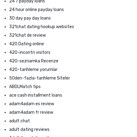
24 7 payday loans
24 hour online payday loans
30 day pay day loans
321chat dating hookup websites
321chat de review
420 Dating online
420-incontri visitors
420-seznamka Recenze
420-tarihleme yorumlar
50den-fazla-tarihleme Siteler
ABDLMatch tips
ace cash installment loans
adam4adam es review
adam4adam fr review
adult chat
adult dating reviews