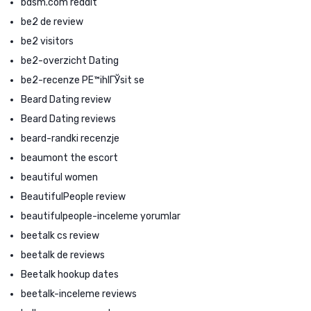
bdsm.com reddit
be2 de review
be2 visitors
be2-overzicht Dating
be2-recenze PЕ™ihlГЎsit se
Beard Dating review
Beard Dating reviews
beard-randki recenzje
beaumont the escort
beautiful women
BeautifulPeople review
beautifulpeople-inceleme yorumlar
beetalk cs review
beetalk de reviews
Beetalk hookup dates
beetalk-inceleme reviews