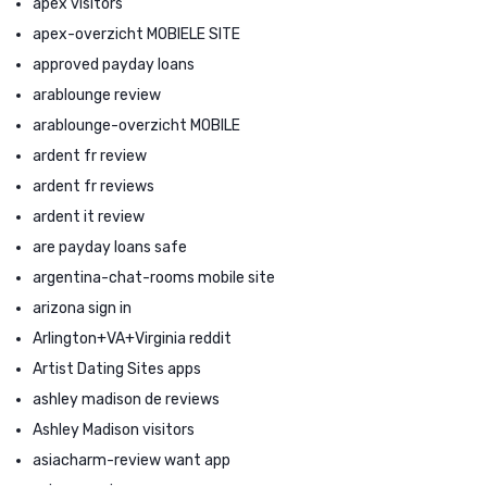
apex visitors
apex-overzicht MOBIELE SITE
approved payday loans
arablounge review
arablounge-overzicht MOBILE
ardent fr review
ardent fr reviews
ardent it review
are payday loans safe
argentina-chat-rooms mobile site
arizona sign in
Arlington+VA+Virginia reddit
Artist Dating Sites apps
ashley madison de reviews
Ashley Madison visitors
asiacharm-review want app