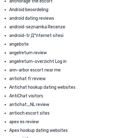
anchorage the escort
Android beoordeling
android dating reviews
android-seznamka Recenze
android-tr Д°nternet sitesi
angebote
angelreturn review
angelreturn-overzicht Log in
ann-arbor escort near me
antichat fr review
Antichat hookup dating websites
AntiChat visitors
antichat_NL review
antioch escort sites
apex es review
Apex hookup dating websites