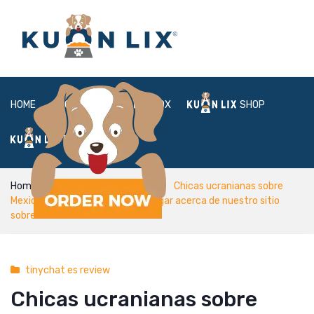
HOME
ABOUT
BOX
SHOP
FAQ
LOGIN
Home
tinychat es review
Chicas ucranianas sobre
Mexico tambien se podri? investigar acerca de nuestro sitio
sobre citas
tinychat es review
Chicas ucranianas sobre