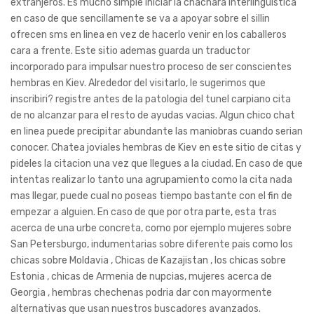
extranjeros. Es mucho simple iniciar la chachara interlinguistica
en caso de que sencillamente se va a apoyar sobre el silli­n
ofrecen sms en linea en vez de hacerlo venir en los caballeros
cara a frente. Este sitio ademas guarda un traductor
incorporado para impulsar nuestro proceso de ser conscientes
hembras en Kiev. Alrededor del visitarlo, le sugerimos que
inscribiri? registre antes de la patologi­a del tunel carpiano cita
de no alcanzar para el resto de ayudas vacias. Algun chico chat
en linea puede precipitar abundante las maniobras cuando serian
conocer. Chatea joviales hembras de Kiev en este sitio de citas y
pideles la citacion una vez que llegues a la ciudad. En caso de que
intentas realizar lo tanto una agrupamiento como la cita nada
mas llegar, puede cual no poseas tiempo bastante con el fin de
empezar a alguien. En caso de que por otra parte, esta tras
acerca de una urbe concreta, como por ejemplo mujeres sobre
San Petersburgo, indumentarias sobre diferente pais como los
chicas sobre Moldavia , Chicas de Kazajistan , los chicas sobre
Estonia , chicas de Armenia de nupcias, mujeres acerca de
Georgia , hembras chechenas podria dar con mayormente
alternativas que usan nuestros buscadores avanzados.