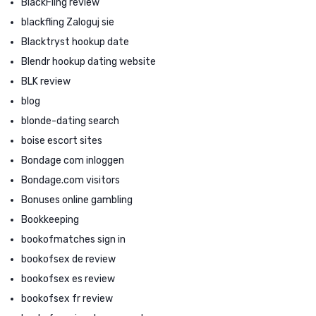
BlackFling review
blackfling Zaloguj sie
Blacktryst hookup date
Blendr hookup dating website
BLK review
blog
blonde-dating search
boise escort sites
Bondage com inloggen
Bondage.com visitors
Bonuses online gambling
Bookkeeping
bookofmatches sign in
bookofsex de review
bookofsex es review
bookofsex fr review