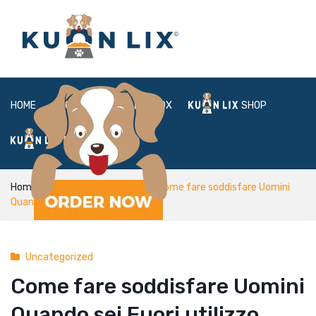
HOME
ABOUT
BOX
SHOP
FAQ
LOGIN
Home
Uncategorized
Come fare soddisfare Uomini
Quando sei Fuori utilizzo Ragazze
Uncategorized
Come fare soddisfare Uomini
Quando sei Fuori utilizzo