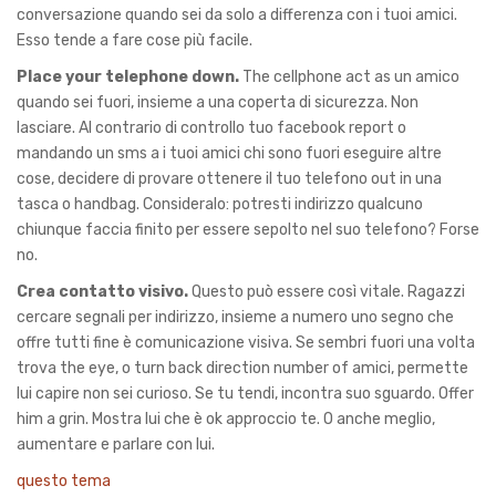
conversazione quando sei da solo a differenza con i tuoi amici.
Esso tende a fare cose più facile.
Place your telephone down.
The cellphone act as un amico
quando sei fuori, insieme a una coperta di sicurezza. Non
lasciare. Al contrario di controllo tuo facebook report o
mandando un sms a i tuoi amici chi sono fuori eseguire altre
cose, decidere di provare ottenere il tuo telefono out in una
tasca o handbag. Consideralo: potresti indirizzo qualcuno
chiunque faccia finito per essere sepolto nel suo telefono? Forse
no.
Crea contatto visivo.
Questo può essere così vitale. Ragazzi
cercare segnali per indirizzo, insieme a numero uno segno che
offre tutti fine è comunicazione visiva. Se sembri fuori una volta
trova the eye, o turn back direction number of amici, permette
lui capire non sei curioso. Se tu tendi, incontra suo sguardo. Offer
him a grin. Mostra lui che è ok approccio te. O anche meglio,
aumentare e parlare con lui.
questo tema