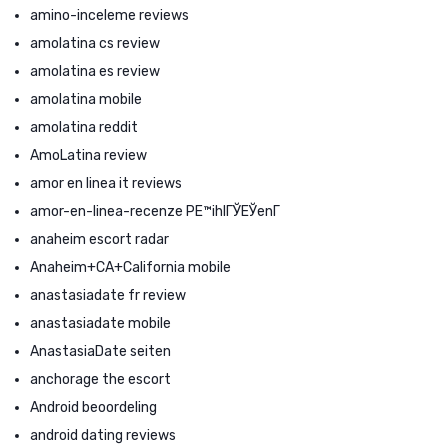
amino-inceleme reviews
amolatina cs review
amolatina es review
amolatina mobile
amolatina reddit
AmoLatina review
amor en linea it reviews
amor-en-linea-recenze PЕ™ihlГЎЕЎenГ­
anaheim escort radar
Anaheim+CA+California mobile
anastasiadate fr review
anastasiadate mobile
AnastasiaDate seiten
anchorage the escort
Android beoordeling
android dating reviews