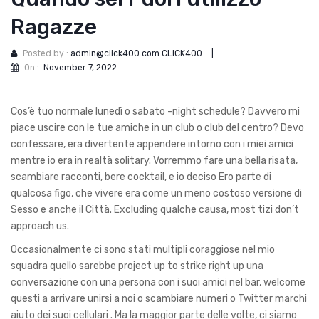
Ragazze
Posted by :
admin@click400.com CLICK400
|
On :
November 7, 2022
Cos’è tuo normale lunedì o sabato -night schedule? Davvero mi
piace uscire con le tue amiche in un club o club del centro? Devo
confessare, era divertente appendere intorno con i miei amici
mentre io era in realtà solitary. Vorremmo fare una bella risata,
scambiare racconti, bere cocktail, e io deciso Ero parte di
qualcosa figo, che vivere era come un meno costoso versione di
Sesso e anche il Città. Excluding qualche causa, most tizi don’t
approach us.
Occasionalmente ci sono stati multipli coraggiose nel mio
squadra quello sarebbe project up to strike right up una
conversazione con una persona con i suoi amici nel bar, welcome
questi a arrivare unirsi a noi o scambiare numeri o Twitter marchi
aiuto dei suoi cellulari . Ma la maggior parte delle volte, ci siamo