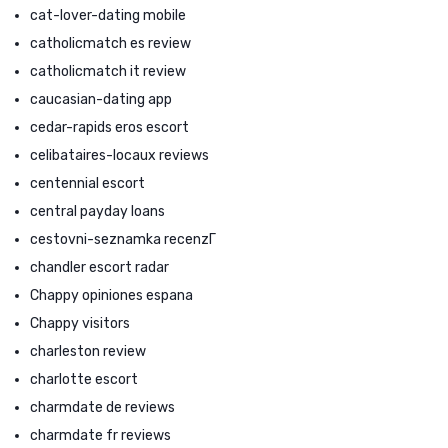
cat-lover-dating mobile
catholicmatch es review
catholicmatch it review
caucasian-dating app
cedar-rapids eros escort
celibataires-locaux reviews
centennial escort
central payday loans
cestovni-seznamka recenzГ­
chandler escort radar
Chappy opiniones espana
Chappy visitors
charleston review
charlotte escort
charmdate de reviews
charmdate fr reviews