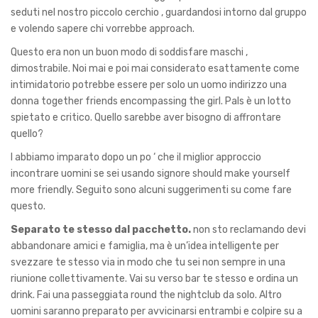
seduti nel nostro piccolo cerchio , guardandosi intorno dal gruppo
e volendo sapere chi vorrebbe approach.
Questo era non un buon modo di soddisfare maschi ,
dimostrabile. Noi mai e poi mai considerato esattamente come
intimidatorio potrebbe essere per solo un uomo indirizzo una
donna together friends encompassing the girl. Pals è un lotto
spietato e critico. Quello sarebbe aver bisogno di affrontare
quello?
I abbiamo imparato dopo un po ‘ che il miglior approccio
incontrare uomini se sei
usando signore should make yourself
more friendly. Seguito sono alcuni suggerimenti su come fare
questo.
Separato te stesso dal pacchetto.
non sto reclamando devi
abbandonare amici e famiglia, ma è un’idea intelligente per
svezzare te stesso via in modo che tu sei non sempre in una
riunione collettivamente. Vai su verso bar te stesso e ordina un
drink. Fai una passeggiata round the nightclub da solo. Altro
uomini saranno preparato per avvicinarsi entrambi e colpire su a