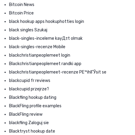
Bitcoin News
Bitcoin Price
black hookup apps hookuphotties login
black singles Szukaj
black-singles-inceleme kayД±t olmak
black-singles-recenze Mobile
blackchristianpeoplemeet login
Blackchristianpeoplemeet randki app
blackchristianpeoplemeet-recenze PЕ™ihlГЎsit se
blackcupid fr reviews
blackcupid przejrze?
Blackfling hookup dating
BlackFling profile examples
BlackFling review
blackfling Zaloguj sie
Blacktryst hookup date