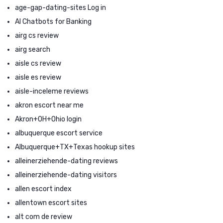
age-gap-dating-sites Log in
AI Chatbots for Banking
airg cs review
airg search
aisle cs review
aisle es review
aisle-inceleme reviews
akron escort near me
Akron+OH+Ohio login
albuquerque escort service
Albuquerque+TX+Texas hookup sites
alleinerziehende-dating reviews
alleinerziehende-dating visitors
allen escort index
allentown escort sites
alt com de review