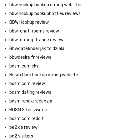
bbw hookup hookup dating websites
bbw hookup hookuphotties reviews
BBW Hookup review
bbw-chat-rooms review
bbw-dating-france review
Bbwdatefinder jak to dziala
bbwdesire fr reviews
bdsm com eksi
Bdsm Com hookup dating website
bdsm com review
bdsm dating reviews
bdsm randki recenzja
BDSM Sites visitors
bdsm.com reddit
be2 de review
be2 visitors