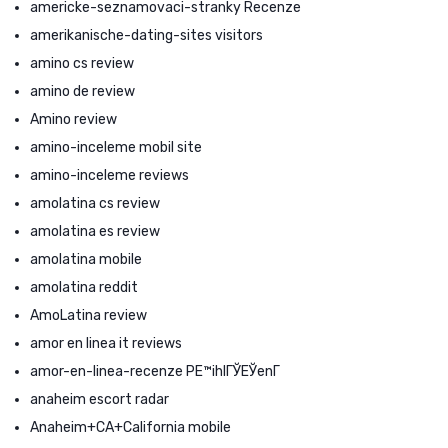
americke-seznamovaci-stranky Recenze
amerikanische-dating-sites visitors
amino cs review
amino de review
Amino review
amino-inceleme mobil site
amino-inceleme reviews
amolatina cs review
amolatina es review
amolatina mobile
amolatina reddit
AmoLatina review
amor en linea it reviews
amor-en-linea-recenze PЕ™ihlГЎЕЎenГ­
anaheim escort radar
Anaheim+CA+California mobile