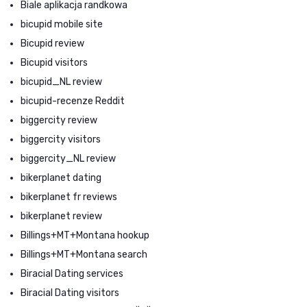
Biale aplikacja randkowa
bicupid mobile site
Bicupid review
Bicupid visitors
bicupid_NL review
bicupid-recenze Reddit
biggercity review
biggercity visitors
biggercity_NL review
bikerplanet dating
bikerplanet fr reviews
bikerplanet review
Billings+MT+Montana hookup
Billings+MT+Montana search
Biracial Dating services
Biracial Dating visitors