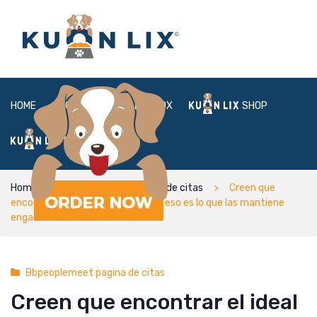
HOME
ABOUT
BOX
SHOP
FAQ
LOGIN
Home
Bbpeoplemeet pagina de citas
Creen que
encontrar el ideal seri­a factible, y eso es lo que las mantiene
enganchadas al descarte.”
Bbpeoplemeet pagina de citas
Creen que encontrar el ideal