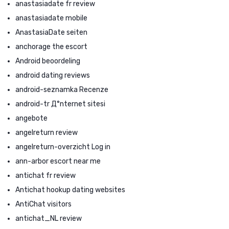
anastasiadate fr review
anastasiadate mobile
AnastasiaDate seiten
anchorage the escort
Android beoordeling
android dating reviews
android-seznamka Recenze
android-tr Д°nternet sitesi
angebote
angelreturn review
angelreturn-overzicht Log in
ann-arbor escort near me
antichat fr review
Antichat hookup dating websites
AntiChat visitors
antichat_NL review