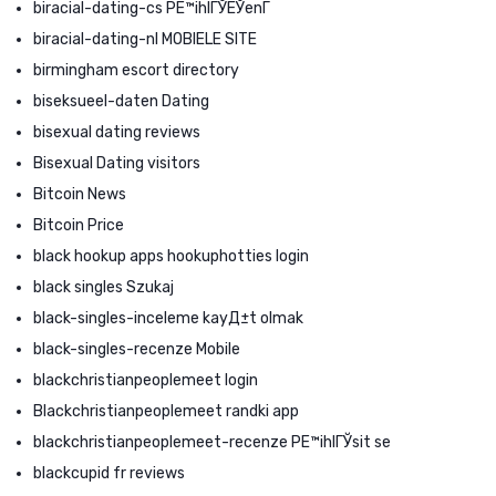
biracial-dating-cs PЕ™ihlГЎЕЎenГ­
biracial-dating-nl MOBIELE SITE
birmingham escort directory
biseksueel-daten Dating
bisexual dating reviews
Bisexual Dating visitors
Bitcoin News
Bitcoin Price
black hookup apps hookuphotties login
black singles Szukaj
black-singles-inceleme kayД±t olmak
black-singles-recenze Mobile
blackchristianpeoplemeet login
Blackchristianpeoplemeet randki app
blackchristianpeoplemeet-recenze PЕ™ihlГЎsit se
blackcupid fr reviews