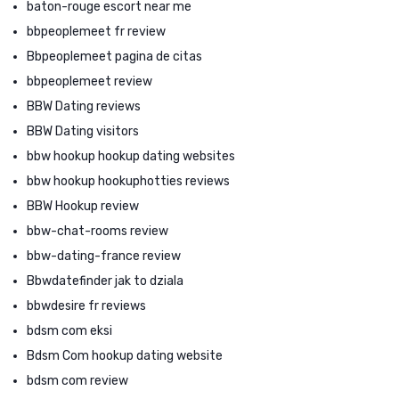
baton-rouge escort near me
bbpeoplemeet fr review
Bbpeoplemeet pagina de citas
bbpeoplemeet review
BBW Dating reviews
BBW Dating visitors
bbw hookup hookup dating websites
bbw hookup hookuphotties reviews
BBW Hookup review
bbw-chat-rooms review
bbw-dating-france review
Bbwdatefinder jak to dziala
bbwdesire fr reviews
bdsm com eksi
Bdsm Com hookup dating website
bdsm com review