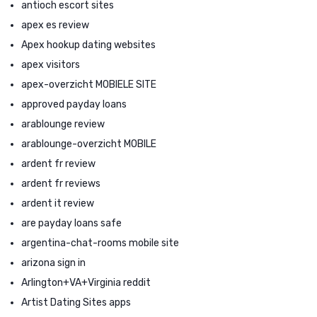
antioch escort sites
apex es review
Apex hookup dating websites
apex visitors
apex-overzicht MOBIELE SITE
approved payday loans
arablounge review
arablounge-overzicht MOBILE
ardent fr review
ardent fr reviews
ardent it review
are payday loans safe
argentina-chat-rooms mobile site
arizona sign in
Arlington+VA+Virginia reddit
Artist Dating Sites apps