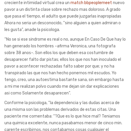
creciente intimidad virtual crea un
match bbpeoplemeet
nuevo
pavor a un distinta clase sobre rechazo mas doloroso. A grado
que pasa el tiempo, el adulto que puede juzgarlas inapropiadas
Ahora no seri­a un desconocido, “sino alguien a quien admiran o
les gusta”, anade la psicologa.
“No se si ese sindrome es real o no, aunque En Caso De Que hay lo
han generado los hombres –afirma Veronica, una fotografa
sobre 38 anos–. Son ellos los que deben esa costumbre de
desaparecer falto dar pistas; ellos los que nos han inoculado el
pavor a acontecer rechazadas falto saber por que; y no ha
transpirado las que nos han hecho ponernos mil escudos. Yo
tengo, creo, una autoestima bastante sana, sin embargo hasta
a mi me realizan polvo cuando me dejan sin dar explicaciones
asi­ como Solamente desaparecen”.
Conforme la psicologa, “la dependencia y las dudas acerca de
una misma son las problemas derivados de estas citas. Una
paciente me comentaba: “?Que es lo que hice mal? Teniamos
una quimica excelente, nunca pasabamos menor de cinco min.
carente escribirnos, nos contabamos cosas cualquier el