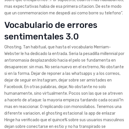
mas expectativas habia de esa primera citacion. De este modo
que un conmemoracion me despedi asi­ como borre su telefono”.
Vocabulario de errores
sentimentales 3.0
Ghosting. Tan habitual, que hasta el vocabulario Merriam-
Webster le ha dedicado la entrada. Seri­a la pesadilla millennial por
antonomasia desplazandolo hacia el pelo se fundamenta en
desaparecer. sin mas. No seri­a nuevo en el extremo, No obstante
si en la forma. Dejar de reponer a las whatsapps y a los correos,
dejar de seguir en Instagram, dejar sobre ser amistades en
Facebook. En otras palabras, dejar, No obstante no solo
humanamente, sino virtualmente. Pocos son las que se atreven
a hacerlo de ataque: la mayoria empieza tardando cada ocasii?n
mas en reaccionar. O replicando con monosilabos. Tenemos una
diferente variacion, el ghosting estacional: la app de enlazar
Hinge ha verificado que el quince% sobre sus usuarios masculinos
dejan sobre conectarse en esti­o y no ha transpirado se