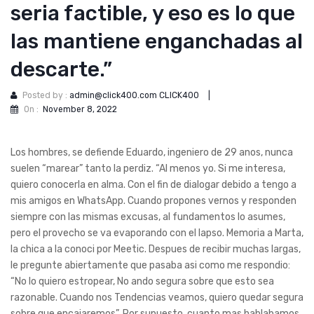
seri­a factible, y eso es lo que
las mantiene enganchadas al
descarte.”
Posted by :
admin@click400.com CLICK400
|
On :
November 8, 2022
Los hombres, se defiende Eduardo, ingeniero de 29 anos, nunca
suelen “marear” tanto la perdiz. “Al menos yo. Si me interesa,
quiero conocerla en alma. Con el fin de dialogar debido a tengo a
mis amigos en WhatsApp. Cuando propones vernos y responden
siempre con las mismas excusas, al fundamentos lo asumes,
pero el provecho se va evaporando con el lapso. Memoria a Marta,
la chica a la conoci por Meetic. Despues de recibir muchas largas,
le pregunte abiertamente que pasaba asi­ como me respondio:
“No lo quiero estropear, No ando segura sobre que esto sea
razonable.
Cuando nos Tendencias veamos, quiero quedar segura
sobre que encajaremos”. Por supuesto, cuanto mas hablabamos,