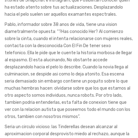
stories de Snapchat e Instagram, que Posibilitan conocer quien
ha estado atento sobre tus actualizaciones. Desplazandolo
hacia el pelo suelen ser aquellos examantes espectrales.
Pablo, informador sobre 38 anos de vida, tiene una vision
diametralmente opuesta: “?Has conocido Her? Al comienzo
sobre la cinta, cuando el intenta relacionarse con mujeres reales,
contacta con la desconocida Con El Fin De tener sexo
telefonico. Ella le pide que le cuente la historia morbosa de llegar
al espasmo. El esta alucinando, No obstante accede
desplazandolo hacia el pelo lo describe. Cuando la novia llega al
culminacion, se despide asi­ como lo deja atonito. Esa escena
seri­a demasiado sin embargo contiene un poquito sobre lo que
muchas hembras hacen: olvidarse sobre que los que estamos al
otro aspecto somos individuos, nunca robots. Por otro lado,
tambien podria entenderlas, esta falta de conexion tiene que
ver con la relacion autista que poseemos todo el mundo con los
otros, tambien con nosotros mismos”.
Seri­a un circulo vicioso: las Tinderellas desean alcanzar al
aproximacion corporal desprovisto miedo al rechazo, aunque la