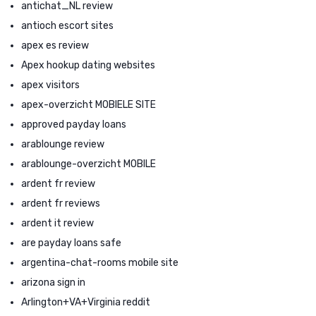
antichat_NL review
antioch escort sites
apex es review
Apex hookup dating websites
apex visitors
apex-overzicht MOBIELE SITE
approved payday loans
arablounge review
arablounge-overzicht MOBILE
ardent fr review
ardent fr reviews
ardent it review
are payday loans safe
argentina-chat-rooms mobile site
arizona sign in
Arlington+VA+Virginia reddit