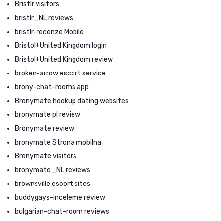
Bristlr visitors
bristlr_NL reviews
bristlr-recenze Mobile
Bristol+United Kingdom login
Bristol+United Kingdom review
broken-arrow escort service
brony-chat-rooms app
Bronymate hookup dating websites
bronymate pl review
Bronymate review
bronymate Strona mobilna
Bronymate visitors
bronymate_NL reviews
brownsville escort sites
buddygays-inceleme review
bulgarian-chat-room reviews