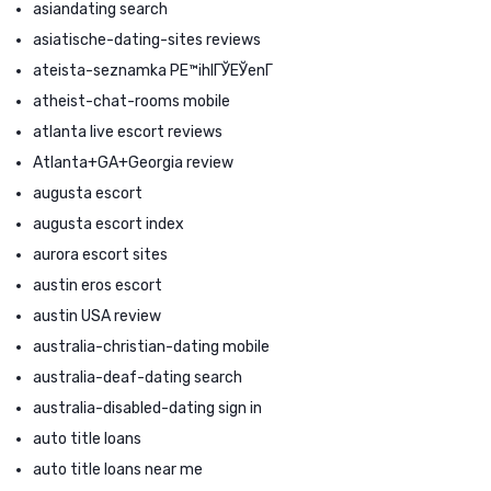
asiandating search
asiatische-dating-sites reviews
ateista-seznamka PЕ™ihlГЎЕЎenГ­
atheist-chat-rooms mobile
atlanta live escort reviews
Atlanta+GA+Georgia review
augusta escort
augusta escort index
aurora escort sites
austin eros escort
austin USA review
australia-christian-dating mobile
australia-deaf-dating search
australia-disabled-dating sign in
auto title loans
auto title loans near me