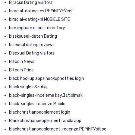
Biracial Dating visitors
biracial-dating-cs PЕ™ihlГЎЕЎenГ­
biracial-dating-nl MOBIELE SITE
birmingham escort directory
biseksueel-daten Dating
bisexual dating reviews
Bisexual Dating visitors
Bitcoin News
Bitcoin Price
black hookup apps hookuphotties login
black singles Szukaj
black-singles-inceleme kayД±t olmak
black-singles-recenze Mobile
blackchristianpeoplemeet login
Blackchristianpeoplemeet randki app
blackchristianpeoplemeet-recenze PЕ™ihlГЎsit se