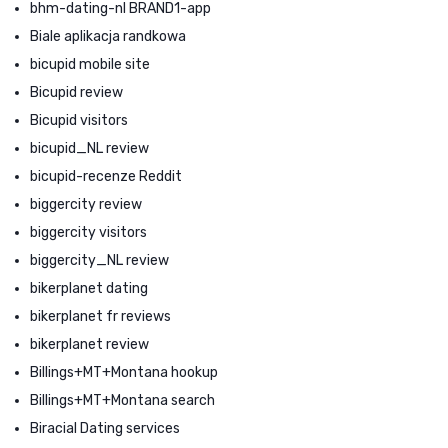
bhm-dating-nl BRAND1-app
Biale aplikacja randkowa
bicupid mobile site
Bicupid review
Bicupid visitors
bicupid_NL review
bicupid-recenze Reddit
biggercity review
biggercity visitors
biggercity_NL review
bikerplanet dating
bikerplanet fr reviews
bikerplanet review
Billings+MT+Montana hookup
Billings+MT+Montana search
Biracial Dating services