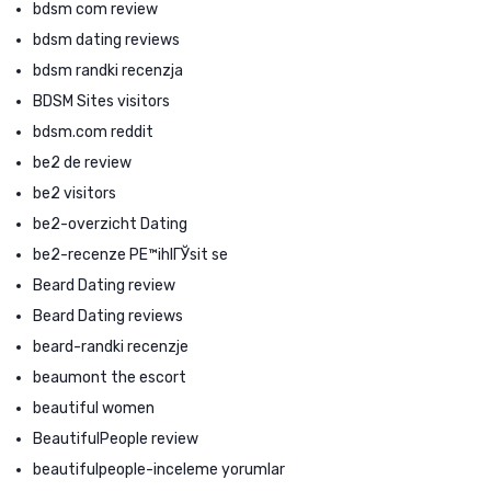
bdsm com review
bdsm dating reviews
bdsm randki recenzja
BDSM Sites visitors
bdsm.com reddit
be2 de review
be2 visitors
be2-overzicht Dating
be2-recenze PЕ™ihlГЎsit se
Beard Dating review
Beard Dating reviews
beard-randki recenzje
beaumont the escort
beautiful women
BeautifulPeople review
beautifulpeople-inceleme yorumlar