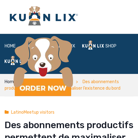
HOME
ABOUT
BOX
SHOP
FAQ
LOGIN
Home
LatinoMeetup visitors
Des abonnements
productifs permettent de maximaliser l’existence du bord
LatinoMeetup visitors
Des abonnements productifs
permettent de maximaliser