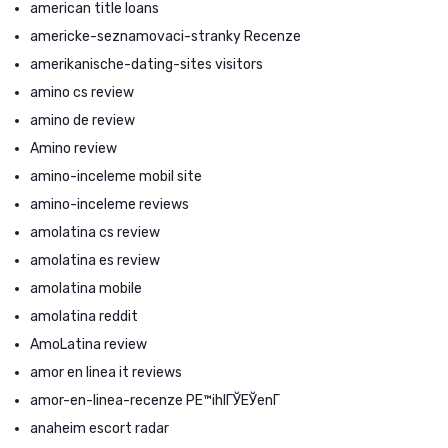
american title loans
americke-seznamovaci-stranky Recenze
amerikanische-dating-sites visitors
amino cs review
amino de review
Amino review
amino-inceleme mobil site
amino-inceleme reviews
amolatina cs review
amolatina es review
amolatina mobile
amolatina reddit
AmoLatina review
amor en linea it reviews
amor-en-linea-recenze PЕ™ihlГЎЕЎenГ­
anaheim escort radar