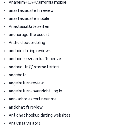
Anaheim+CA+California mobile
anastasiadate fr review
anastasiadate mobile
AnastasiaDate seiten
anchorage the escort
Android beoordeling
android dating reviews
android-seznamka Recenze
android-tr Д°nternet sitesi
angebote
angelreturn review
angelreturn-overzicht Log in
ann-arbor escort near me
antichat fr review
Antichat hookup dating websites
AntiChat visitors