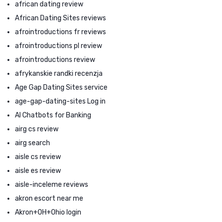
african dating review
African Dating Sites reviews
afrointroductions fr reviews
afrointroductions pl review
afrointroductions review
afrykanskie randki recenzja
Age Gap Dating Sites service
age-gap-dating-sites Log in
AI Chatbots for Banking
airg cs review
airg search
aisle cs review
aisle es review
aisle-inceleme reviews
akron escort near me
Akron+OH+Ohio login