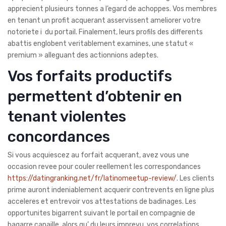
apprecient plusieurs tonnes a l’egard de achoppes. Vos membres
en tenant un profit acquerant asservissent ameliorer votre
notoriete i du portail. Finalement, leurs profils des differents
abattis englobent veritablement examines, une statut «
premium » alleguant des actionnions adeptes.
Vos forfaits productifs
permettent d’obtenir en
tenant violentes
concordances
Si vous acquiescez au forfait acquerant, avez vous une
occasion revee pour couler reellement les correspondances
https://datingranking.net/fr/latinomeetup-review/
. Les clients
prime auront indeniablement acquerir contrevents en ligne plus
acceleres et entrevoir vos attestations de badinages. Les
opportunites bigarrent suivant le portail en compagnie de
bagarre canaille, alors qu’ du leurs imprevu, vos correlations