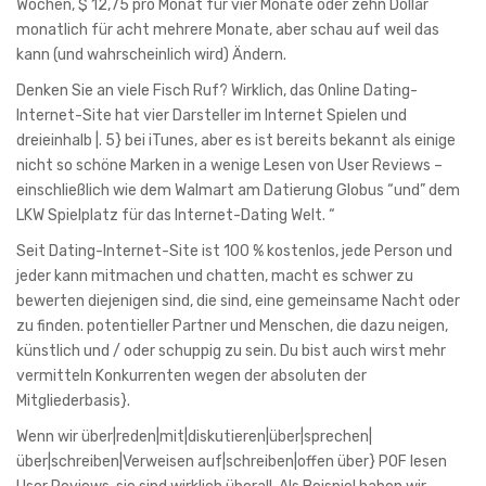
Wochen, $ 12,75 pro Monat für vier Monate oder zehn Dollar
monatlich für acht mehrere Monate, aber schau auf weil das
kann (und wahrscheinlich wird) Ändern.
Denken Sie an viele Fisch Ruf? Wirklich, das Online Dating-
Internet-Site hat vier Darsteller im Internet Spielen und
dreieinhalb |. 5} bei iTunes, aber es ist bereits bekannt als einige
nicht so schöne Marken in a wenige Lesen von User Reviews –
einschließlich wie dem Walmart am Datierung Globus “und” dem
LKW Spielplatz für das Internet-Dating Welt. “
Seit Dating-Internet-Site ist 100 % kostenlos, jede Person und
jeder kann mitmachen und chatten, macht es schwer zu
bewerten diejenigen sind, die sind, eine gemeinsame Nacht oder
zu finden. potentieller Partner und Menschen, die dazu neigen,
künstlich und / oder schuppig zu sein. Du bist auch wirst mehr
vermitteln Konkurrenten wegen der absoluten der
Mitgliederbasis}.
Wenn wir über|reden|mit|diskutieren|über|sprechen|
über|schreiben|Verweisen auf|schreiben|offen über} POF lesen