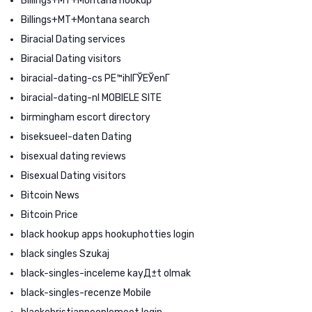
Billings+MT+Montana hookup
Billings+MT+Montana search
Biracial Dating services
Biracial Dating visitors
biracial-dating-cs PЕ™ihlГЎЕЎenГ­
biracial-dating-nl MOBIELE SITE
birmingham escort directory
biseksueel-daten Dating
bisexual dating reviews
Bisexual Dating visitors
Bitcoin News
Bitcoin Price
black hookup apps hookuphotties login
black singles Szukaj
black-singles-inceleme kayД±t olmak
black-singles-recenze Mobile