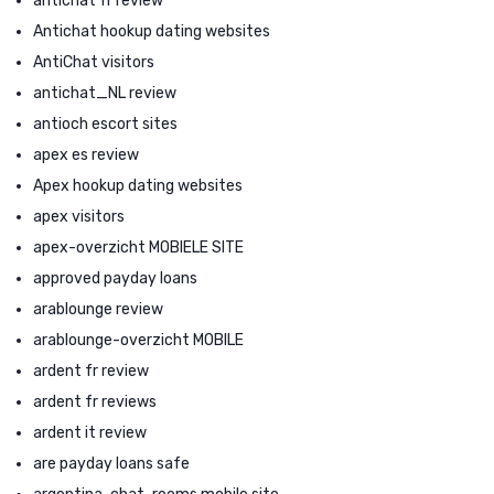
antichat fr review
Antichat hookup dating websites
AntiChat visitors
antichat_NL review
antioch escort sites
apex es review
Apex hookup dating websites
apex visitors
apex-overzicht MOBIELE SITE
approved payday loans
arablounge review
arablounge-overzicht MOBILE
ardent fr review
ardent fr reviews
ardent it review
are payday loans safe