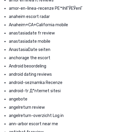
amor en linea it reviews
amor-en-linea-recenze PЕ™ihlГЎЕЎenГ­
anaheim escort radar
Anaheim+CA+California mobile
anastasiadate fr review
anastasiadate mobile
AnastasiaDate seiten
anchorage the escort
Android beoordeling
android dating reviews
android-seznamka Recenze
android-tr Д°nternet sitesi
angebote
angelreturn review
angelreturn-overzicht Log in
ann-arbor escort near me