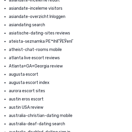
asiandate-inceleme reddit
asiandate-inceleme visitors
asiandate-overzicht Inloggen
asiandating search
asiatische-dating-sites reviews
ateista-seznamka PЕ™ihlГЎЕЎenГ­
atheist-chat-rooms mobile
atlanta live escort reviews
Atlanta+GA+Georgia review
augusta escort
augusta escort index
aurora escort sites
austin eros escort
austin USA review
australia-christian-dating mobile
australia-deaf-dating search