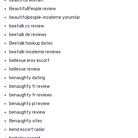
beautiful women
BeautifulPeople review
beautifulpeople-inceleme yorumlar
beetalk cs review
beetalk de reviews
Beetalk hookup dates
beetalk-inceleme reviews
bellevue eros escort
bellevue review
benaughty dating
benaughty fr review
benaughty fr reviews
benaughty pl review
benaughty review
Benaughty sites
bend escort radar