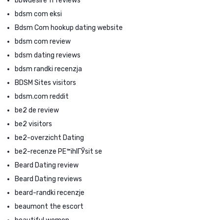
bbwdesire fr reviews
bdsm com eksi
Bdsm Com hookup dating website
bdsm com review
bdsm dating reviews
bdsm randki recenzja
BDSM Sites visitors
bdsm.com reddit
be2 de review
be2 visitors
be2-overzicht Dating
be2-recenze PЕ™ihlГЎsit se
Beard Dating review
Beard Dating reviews
beard-randki recenzje
beaumont the escort