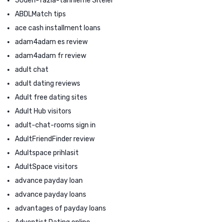
50den-fazla-tarihleme Siteler
ABDLMatch tips
ace cash installment loans
adam4adam es review
adam4adam fr review
adult chat
adult dating reviews
Adult free dating sites
Adult Hub visitors
adult-chat-rooms sign in
AdultFriendFinder review
Adultspace prihlasit
AdultSpace visitors
advance payday loan
advance payday loans
advantages of payday loans