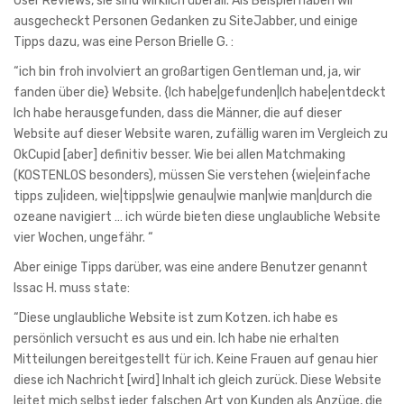
User Reviews, sie sind wirklich überall. Als Beispiel haben wir
ausgecheckt Personen Gedanken zu SiteJabber, und einige
Tipps dazu, was eine Person Brielle G. :
“ich bin froh involviert an großartigen Gentleman und, ja, wir
fanden über die} Website. {Ich habe|gefunden|Ich habe|entdeckt
Ich habe herausgefunden, dass die Männer, die auf dieser
Website auf dieser Website waren, zufällig waren im Vergleich zu
OkCupid [aber] definitiv besser. Wie bei allen Matchmaking
(KOSTENLOS besonders), müssen Sie verstehen {wie|einfache
tipps zu|ideen, wie|tipps|wie genau|wie man|wie man|durch die
ozeane navigiert … ich würde bieten diese unglaubliche Website
vier Wochen, ungefähr. “
Aber einige Tipps darüber, was eine andere Benutzer genannt
Issac H. muss state:
“Diese unglaubliche Website ist zum Kotzen. ich habe es
persönlich versucht es aus und ein. Ich habe nie erhalten
Mitteilungen bereitgestellt für ich. Keine Frauen auf genau hier
diese ich Nachricht [wird] Inhalt ich gleich zurück. Diese Website
leitet mich selbst jeder falschen Art von Kunden als Anzüge, die