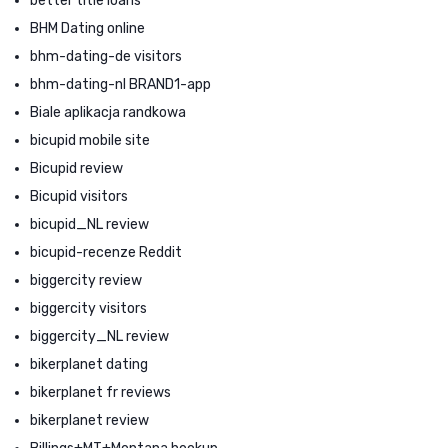
better title loans
BHM Dating online
bhm-dating-de visitors
bhm-dating-nl BRAND1-app
Biale aplikacja randkowa
bicupid mobile site
Bicupid review
Bicupid visitors
bicupid_NL review
bicupid-recenze Reddit
biggercity review
biggercity visitors
biggercity_NL review
bikerplanet dating
bikerplanet fr reviews
bikerplanet review