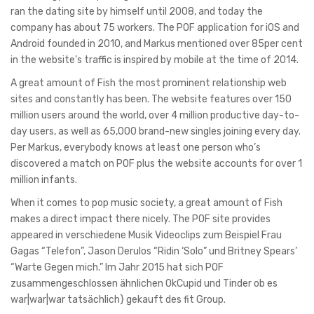
ran the dating site by himself until 2008, and today the
company has about 75 workers. The POF application for iOS and
Android founded in 2010, and Markus mentioned over 85per cent
in the website’s traffic is inspired by mobile at the time of 2014.
A great amount of Fish the most prominent relationship web
sites and constantly has been. The website features over 150
million users around the world, over 4 million productive day-to-
day users, as well as 65,000 brand-new singles joining every day.
Per Markus, everybody knows at least one person who’s
discovered a match on POF plus the website accounts for over 1
million infants.
When it comes to pop music society, a great amount of Fish
makes a direct impact there nicely. The POF site provides
appeared in verschiedene Musik Videoclips zum Beispiel Frau
Gagas “Telefon”, Jason Derulos “Ridin ‘Solo” und Britney Spears’
“Warte Gegen mich.” Im Jahr 2015 hat sich POF
zusammengeschlossen ähnlichen OkCupid und Tinder ob es
war|war|war tatsächlich} gekauft des fit Group.