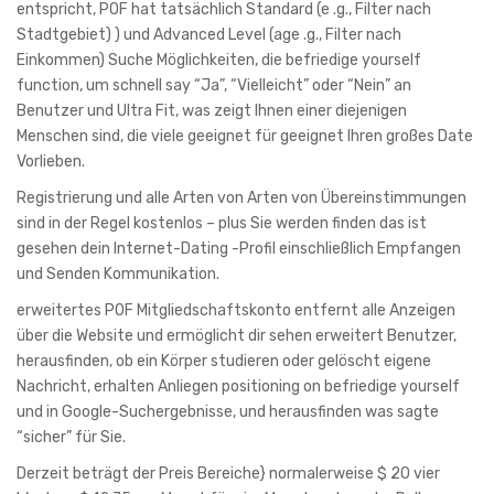
entspricht, POF hat tatsächlich Standard (e .g., Filter nach
Stadtgebiet) ) und Advanced Level (age .g., Filter nach
Einkommen) Suche Möglichkeiten, die befriedige yourself
function, um schnell say “Ja”, “Vielleicht” oder “Nein” an
Benutzer und Ultra Fit, was zeigt Ihnen einer diejenigen
Menschen sind, die viele geeignet für geeignet Ihren großes Date
Vorlieben.
Registrierung und alle Arten von Arten von Übereinstimmungen
sind in der Regel kostenlos – plus Sie werden finden das ist
gesehen dein Internet-Dating -Profil einschließlich Empfangen
und Senden Kommunikation.
erweitertes POF Mitgliedschaftskonto entfernt alle Anzeigen
über die Website und ermöglicht dir sehen erweitert Benutzer,
herausfinden, ob ein Körper studieren oder gelöscht eigene
Nachricht, erhalten Anliegen positioning on befriedige yourself
und in Google-Suchergebnisse, und herausfinden was sagte
“sicher” für Sie.
Derzeit beträgt der Preis Bereiche} normalerweise $ 20 vier