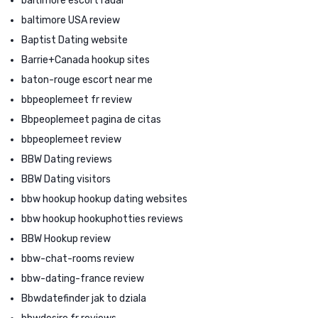
baltimore escort radar
baltimore USA review
Baptist Dating website
Barrie+Canada hookup sites
baton-rouge escort near me
bbpeoplemeet fr review
Bbpeoplemeet pagina de citas
bbpeoplemeet review
BBW Dating reviews
BBW Dating visitors
bbw hookup hookup dating websites
bbw hookup hookuphotties reviews
BBW Hookup review
bbw-chat-rooms review
bbw-dating-france review
Bbwdatefinder jak to dziala