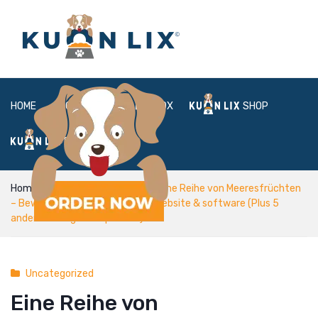
HOME
ABOUT
BOX
SHOP
FAQ
LOGIN
Home
Uncategorized
Eine Reihe von Meeresfrüchten
– Bewertungen mit der Dating-Website & software (Plus 5
andere verfügbare Optionen)
Uncategorized
Eine Reihe von