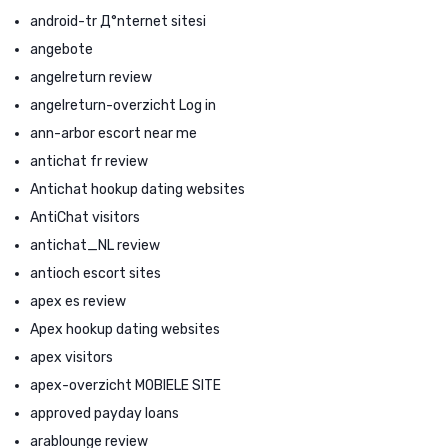
android-tr Д°nternet sitesi
angebote
angelreturn review
angelreturn-overzicht Log in
ann-arbor escort near me
antichat fr review
Antichat hookup dating websites
AntiChat visitors
antichat_NL review
antioch escort sites
apex es review
Apex hookup dating websites
apex visitors
apex-overzicht MOBIELE SITE
approved payday loans
arablounge review