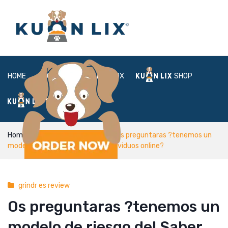
HOME
ABOUT
BOX
SHOP
FAQ
LOGIN
Home
grindr es review
Os preguntaras ?tenemos un
modelo de riesgo del Saber an individuos online?
grindr es review
Os preguntaras ?tenemos un
modelo de riesgo del Saber