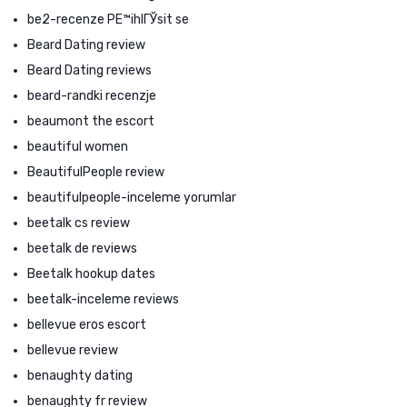
be2-recenze PЕ™ihlГЎsit se
Beard Dating review
Beard Dating reviews
beard-randki recenzje
beaumont the escort
beautiful women
BeautifulPeople review
beautifulpeople-inceleme yorumlar
beetalk cs review
beetalk de reviews
Beetalk hookup dates
beetalk-inceleme reviews
bellevue eros escort
bellevue review
benaughty dating
benaughty fr review