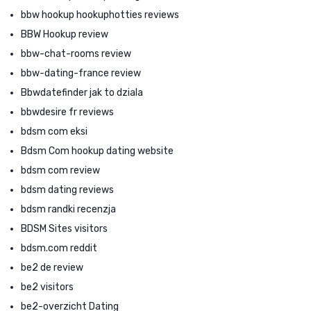
bbw hookup hookuphotties reviews
BBW Hookup review
bbw-chat-rooms review
bbw-dating-france review
Bbwdatefinder jak to dziala
bbwdesire fr reviews
bdsm com eksi
Bdsm Com hookup dating website
bdsm com review
bdsm dating reviews
bdsm randki recenzja
BDSM Sites visitors
bdsm.com reddit
be2 de review
be2 visitors
be2-overzicht Dating