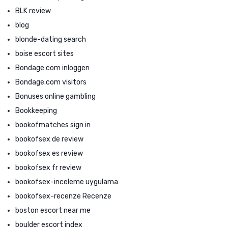
BLK review
blog
blonde-dating search
boise escort sites
Bondage com inloggen
Bondage.com visitors
Bonuses online gambling
Bookkeeping
bookofmatches sign in
bookofsex de review
bookofsex es review
bookofsex fr review
bookofsex-inceleme uygulama
bookofsex-recenze Recenze
boston escort near me
boulder escort index