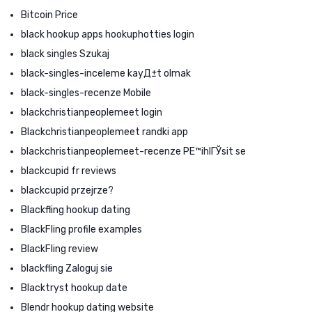
Bitcoin Price
black hookup apps hookuphotties login
black singles Szukaj
black-singles-inceleme kayД±t olmak
black-singles-recenze Mobile
blackchristianpeoplemeet login
Blackchristianpeoplemeet randki app
blackchristianpeoplemeet-recenze PЕ™ihlГЎsit se
blackcupid fr reviews
blackcupid przejrze?
Blackfling hookup dating
BlackFling profile examples
BlackFling review
blackfling Zaloguj sie
Blacktryst hookup date
Blendr hookup dating website