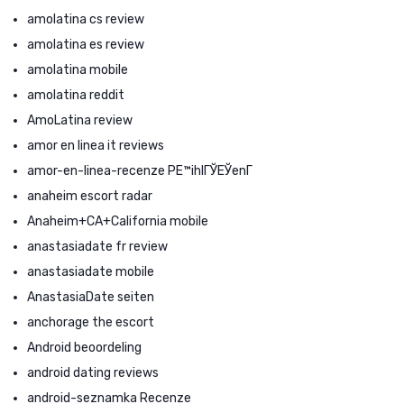
amolatina cs review
amolatina es review
amolatina mobile
amolatina reddit
AmoLatina review
amor en linea it reviews
amor-en-linea-recenze PЕ™ihlГЎЕЎenГ­
anaheim escort radar
Anaheim+CA+California mobile
anastasiadate fr review
anastasiadate mobile
AnastasiaDate seiten
anchorage the escort
Android beoordeling
android dating reviews
android-seznamka Recenze