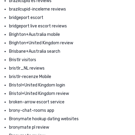
brazilcupid es reviews
brazilcupid-inceleme reviews
bridgeport escort
bridgeport live escort reviews
Brighton+Australia mobile
Brighton+United Kingdom review
Brisbane+Australia search
Bristlr visitors
bristlr_NL reviews
bristlr-recenze Mobile
Bristol+United Kingdom login
Bristol+United Kingdom review
broken-arrow escort service
brony-chat-rooms app
Bronymate hookup dating websites
bronymate pl review