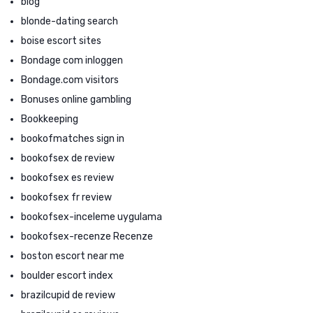
blog
blonde-dating search
boise escort sites
Bondage com inloggen
Bondage.com visitors
Bonuses online gambling
Bookkeeping
bookofmatches sign in
bookofsex de review
bookofsex es review
bookofsex fr review
bookofsex-inceleme uygulama
bookofsex-recenze Recenze
boston escort near me
boulder escort index
brazilcupid de review