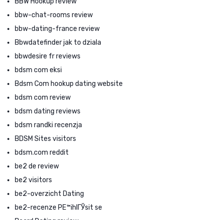
BBW Hookup review
bbw-chat-rooms review
bbw-dating-france review
Bbwdatefinder jak to dziala
bbwdesire fr reviews
bdsm com eksi
Bdsm Com hookup dating website
bdsm com review
bdsm dating reviews
bdsm randki recenzja
BDSM Sites visitors
bdsm.com reddit
be2 de review
be2 visitors
be2-overzicht Dating
be2-recenze PЕ™ihlГЎsit se