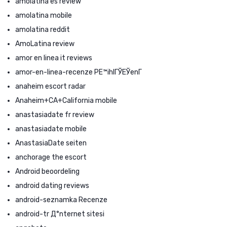
amolatina es review
amolatina mobile
amolatina reddit
AmoLatina review
amor en linea it reviews
amor-en-linea-recenze PЕ™ihlГЎЕЎenГ­
anaheim escort radar
Anaheim+CA+California mobile
anastasiadate fr review
anastasiadate mobile
AnastasiaDate seiten
anchorage the escort
Android beoordeling
android dating reviews
android-seznamka Recenze
android-tr Д°nternet sitesi