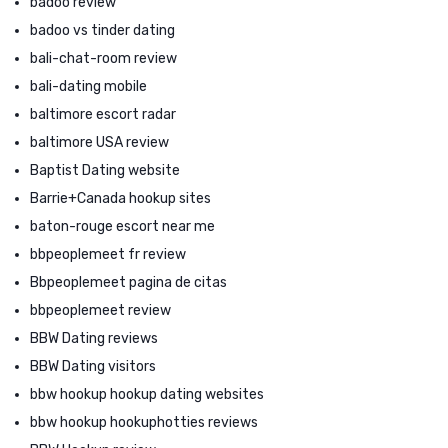
badoo review
badoo vs tinder dating
bali-chat-room review
bali-dating mobile
baltimore escort radar
baltimore USA review
Baptist Dating website
Barrie+Canada hookup sites
baton-rouge escort near me
bbpeoplemeet fr review
Bbpeoplemeet pagina de citas
bbpeoplemeet review
BBW Dating reviews
BBW Dating visitors
bbw hookup hookup dating websites
bbw hookup hookuphotties reviews