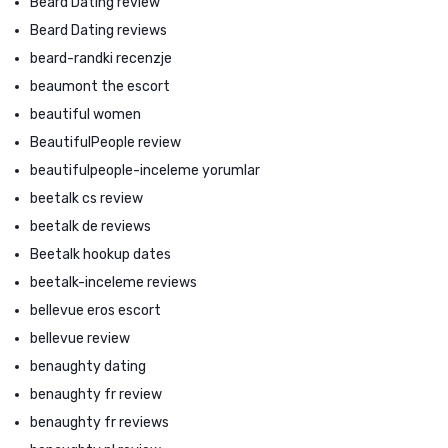
Beard Dating review
Beard Dating reviews
beard-randki recenzje
beaumont the escort
beautiful women
BeautifulPeople review
beautifulpeople-inceleme yorumlar
beetalk cs review
beetalk de reviews
Beetalk hookup dates
beetalk-inceleme reviews
bellevue eros escort
bellevue review
benaughty dating
benaughty fr review
benaughty fr reviews