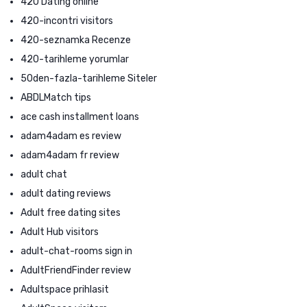
420 Dating online
420-incontri visitors
420-seznamka Recenze
420-tarihleme yorumlar
50den-fazla-tarihleme Siteler
ABDLMatch tips
ace cash installment loans
adam4adam es review
adam4adam fr review
adult chat
adult dating reviews
Adult free dating sites
Adult Hub visitors
adult-chat-rooms sign in
AdultFriendFinder review
Adultspace prihlasit