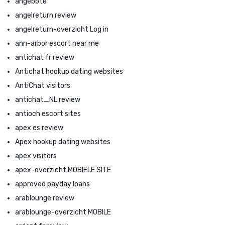
angebote
angelreturn review
angelreturn-overzicht Log in
ann-arbor escort near me
antichat fr review
Antichat hookup dating websites
AntiChat visitors
antichat_NL review
antioch escort sites
apex es review
Apex hookup dating websites
apex visitors
apex-overzicht MOBIELE SITE
approved payday loans
arablounge review
arablounge-overzicht MOBILE