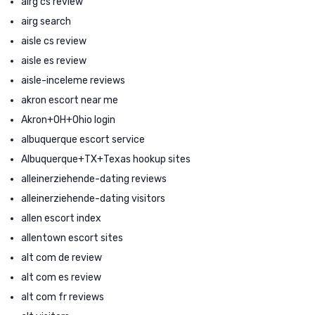
airg cs review
airg search
aisle cs review
aisle es review
aisle-inceleme reviews
akron escort near me
Akron+OH+Ohio login
albuquerque escort service
Albuquerque+TX+Texas hookup sites
alleinerziehende-dating reviews
alleinerziehende-dating visitors
allen escort index
allentown escort sites
alt com de review
alt com es review
alt com fr reviews