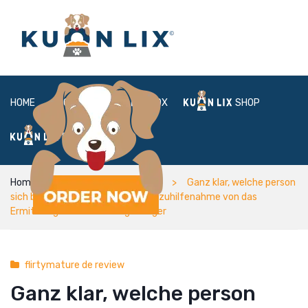
HOME
ABOUT
BOX
SHOP
FAQ
LOGIN
Home
flirtymature de review
Ganz klar, welche person
sich bis dato vordergrundig unter zuhilfenahme von das
Ermittlung auf diesem Angehoriger
flirtymature de review
Ganz klar, welche person