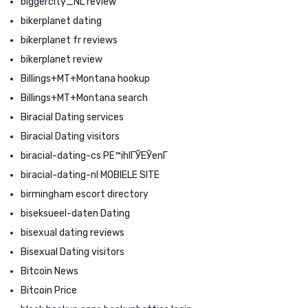
biggercity_NL review
bikerplanet dating
bikerplanet fr reviews
bikerplanet review
Billings+MT+Montana hookup
Billings+MT+Montana search
Biracial Dating services
Biracial Dating visitors
biracial-dating-cs PЕ™ihlГЎЕЎenГ­
biracial-dating-nl MOBIELE SITE
birmingham escort directory
biseksueel-daten Dating
bisexual dating reviews
Bisexual Dating visitors
Bitcoin News
Bitcoin Price