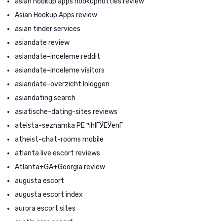
asian hookup apps hookuphotties review
Asian Hookup Apps review
asian tinder services
asiandate review
asiandate-inceleme reddit
asiandate-inceleme visitors
asiandate-overzicht Inloggen
asiandating search
asiatische-dating-sites reviews
ateista-seznamka PЕ™ihlГЎЕЎenГ­
atheist-chat-rooms mobile
atlanta live escort reviews
Atlanta+GA+Georgia review
augusta escort
augusta escort index
aurora escort sites