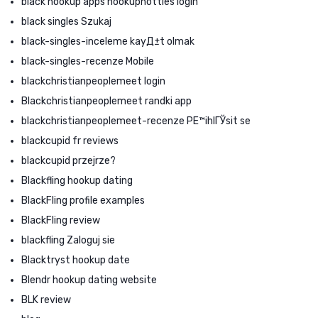
black hookup apps hookuphotties login
black singles Szukaj
black-singles-inceleme kayД±t olmak
black-singles-recenze Mobile
blackchristianpeoplemeet login
Blackchristianpeoplemeet randki app
blackchristianpeoplemeet-recenze PЕ™ihlГЎsit se
blackcupid fr reviews
blackcupid przejrze?
Blackfling hookup dating
BlackFling profile examples
BlackFling review
blackfling Zaloguj sie
Blacktryst hookup date
Blendr hookup dating website
BLK review