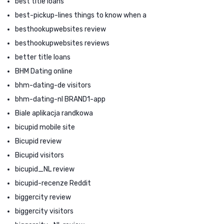
best title loans
best-pickup-lines things to know when a
besthookupwebsites review
besthookupwebsites reviews
better title loans
BHM Dating online
bhm-dating-de visitors
bhm-dating-nl BRAND1-app
Biale aplikacja randkowa
bicupid mobile site
Bicupid review
Bicupid visitors
bicupid_NL review
bicupid-recenze Reddit
biggercity review
biggercity visitors