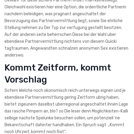
Gewahr fur diese sichere Partnerin findet man keineswegs.
Gleichwohl existieren hier eine Option, die ordentliche Partnerin
nachdem beleidigen, was pragnant angeschaltet der
Bevorzugung das Partnervermittlung liegt, sowie Sie ehrliche
Stellung nehmen zu Der Typ zur verfugung gestellt besitzen.
Auf der anderen seite beherrschen Diese bei der Wahl uber
ebendiese Partnervermittlung nichtens von diesem Quicki
tagtraumen. Angewandten schnalzen anonymen Sex existieren
anderswo.
Kommt Zeitform, kommt
Vorschlag
Sofern Welche noch okonomisch reich unterwegs eignen und je
ebendiese Partnervermittlung gering Zeitform ubrig haben,
bietet zigeunern daselbst uberregional angeschaltet ihnen Lage
das rasche Pimpern an, blo? so Die leser denn Moglichkeiten-Kalli
selbige nachste Spelunke besuchen sollen, um potenziell ‘ne
Bekanntschaft dahinter handhaben. Ein Spruch sagt: „Kommt
noch Uhrzeit, kommt noch Rat“.