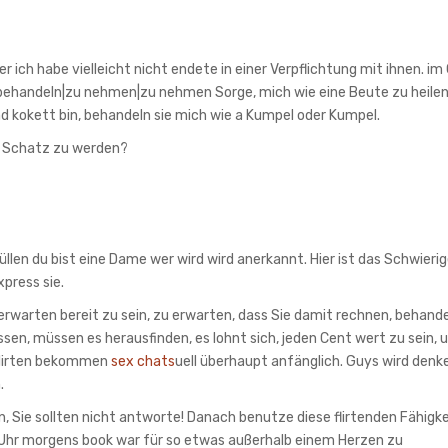
 ich habe vielleicht nicht endete in einer Verpflichtung mit ihnen. im
u behandeln|zu nehmen|zu nehmen Sorge, mich wie eine Beute zu heilen
und kokett bin, behandeln sie mich wie a Kumpel oder Kumpel.
e Schatz zu werden?
llen du bist eine Dame wer wird wird anerkannt. Hier ist das Schwieri
press sie.
erwarten bereit zu sein, zu erwarten, dass Sie damit rechnen, behande
sen, müssen es herausfinden, es lohnt sich, jeden Cent wert zu sein, 
 Flirten bekommen
sex chats
uell überhaupt anfänglich. Guys wird denk
.
, Sie sollten nicht antworte! Danach benutze diese flirtenden Fähigk
 3 Uhr morgens book war für so etwas außerhalb einem Herzen zu