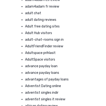
adam4adam fr review
adult chat
adult dating reviews
Adult free dating sites
Adult Hub visitors
adult-chat-rooms sign in
AdultFriendFinder review
Adultspace prihlasit
AdultSpace visitors
advance payday loan
advance payday loans
advantages of payday loans
Adventist Dating online
adventist singles indir
adventist singles it review
african dating review