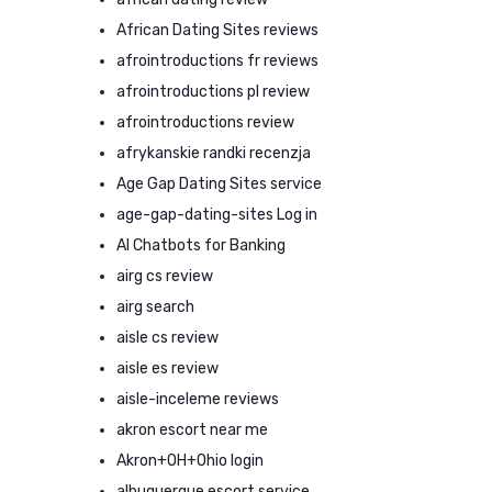
African Dating Sites reviews
afrointroductions fr reviews
afrointroductions pl review
afrointroductions review
afrykanskie randki recenzja
Age Gap Dating Sites service
age-gap-dating-sites Log in
AI Chatbots for Banking
airg cs review
airg search
aisle cs review
aisle es review
aisle-inceleme reviews
akron escort near me
Akron+OH+Ohio login
albuquerque escort service