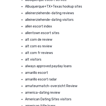
Albuquerque+TX+Texas hookup sites
alleinerziehende-dating reviews
alleinerziehende-dating visitors
allen escort index
allentown escort sites
alt com de review
alt com es review
alt com fr reviews
alt visitors
always approved payday loans
amarillo escort
amarillo escort radar
amateurmatch-overzicht Review
america-dating review
American Dating Sites visitors
american title loans