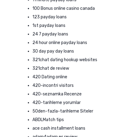
100 Bonus online casino canada
123 payday loans
1st payday loans
24 7 payday loans
24 hour online payday loans
30 day pay day loans
321chat dating hookup websites
321chat de review
420 Dating online
420-incontri visitors
420-seznamka Recenze
420-tarihleme yorumlar
50den-fazla-tarihleme Siteler
ABDLMatch tips
ace cash installment loans
adam4adam es review