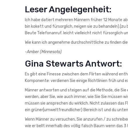
Leser Angelegenheit:
Ich habe datiert mehreren Männern früher 12 Monate aber
bin kokett und fürsorglich, neigen sie zu behandeln},|z
Beute Telefonanruf. leicht vielleicht nicht fürsorglich 
Wie kann ich angenehme durchschnittliche zu finden di
-Amber (Minnesota)
Gina Stewarts Antwort:
Es gibt eine Finesse zwischen dem Flirten während enthü
Komponente: verdienen Sie einige Richtlinien früh und ex
Männer antworten und steigen auf die Methode, die Sie 
werden, aber Sie, wie auch immer, wie Sie Sie müssen wis
müssen sie ansprechen du wirklich. Nicht zulassen das
ein grüner|umweltfreundlicher} Bereich ist und du unten
Wenn Männer zu versuchen, Sie anzurufen / zu schreiben
wie er bellt innerhalb des völlig falsch Baum wenn das