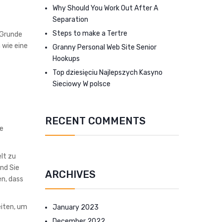
Why Should You Work Out After A
Separation
Steps to make a Tertre
 Grunde
 wie eine
Granny Personal Web Site Senior
Hookups
Top dziesięciu Najlepszych Kasyno
Sieciowy W polsce
RECENT COMMENTS
ge
lt zu
und Sie
ARCHIVES
en, dass
eiten, um
January 2023
December 2022