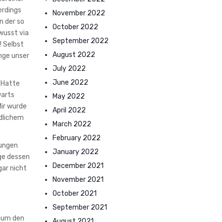
erdings
November 2022
n der so
October 2022
wusst via
September 2022
! Selbst
August 2022
nge unser
July 2022
June 2022
.Hatte
warts
May 2022
Mir wurde
April 2022
ndlichem
March 2022
February 2022
gungen
January 2022
lge dessen
December 2021
ar nicht
November 2021
October 2021
September 2021
tium den
August 2021