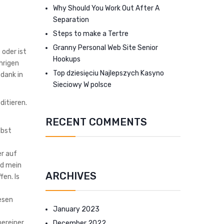
Why Should You Work Out After A
Separation
Steps to make a Tertre
Granny Personal Web Site Senior
oder ist
Hookups
hrigen
Top dziesięciu Najlepszych Kasyno
 dank in
Sieciowy W polsce
ditieren.
RECENT COMMENTS
lbst
er auf
nd mein
ARCHIVES
fen. Is
esen
January 2023
nereiner
December 2022