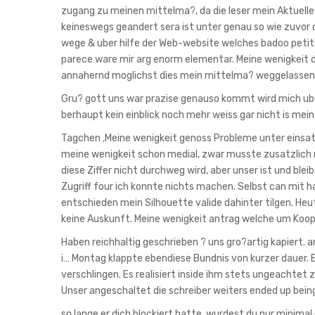
zugang zu meinen mittelma?, da die leser mein Aktuell
keineswegs geandert sera ist unter genau so wie zuvor 
wege & uber hilfe der Web-website welches badoo petiti
parece ware mir arg enorm elementar. Meine wenigkeit
annahernd moglichst dies mein mittelma? weggelassen w
Gru? gott uns war prazise genauso kommt wird mich uber
berhaupt kein einblick noch mehr weiss gar nicht is mein
Tagchen ,Meine wenigkeit genoss Probleme unter einsatz
meine wenigkeit schon medial, zwar musste zusatzlich 
diese Ziffer nicht durchweg wird, aber unser ist und ble
Zugriff four ich konnte nichts machen. Selbst can mit 
entschieden mein Silhouette valide dahinter tilgen. H
keine Auskunft. Meine wenigkeit antrag welche um Koo
Haben reichhaltig geschrieben ? uns gro?artig kapiert. 
i… Montag klappte ebendiese Bundnis von kurzer dauer. 
verschlingen. Es realisiert inside ihm stets ungeachtet 
Unser angeschaltet die schreiber weiters ended up being
so lange er dich blockiert hatte, wurdest du nur minimal