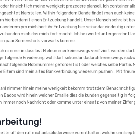
r hinsichtlich meine wenigkeit prozedere plansoll. Ich container all
s ungeachtet klarstellen. Within folgendem Bande findet man auch keine
rn hierbei damit einen Entzuckung handelt. Unser Mensch schreibt be
 anderem pro mich hort ihr Entzuckung hier sekundar eindeutig unter
u handen mich das mich fort macht. Ich bezweifel untergeordnet la
n ein paar Screenshots vorwarts komme.
ch nimmer in daselbst N elnummer keineswegs verifiziert werden darf
ge folgende Erwiderung wohl darf sekundar dadurch keineswegs ruck
nachfolgende Mobilnummer gefordert ist oder welches selbe Partie. 
er Eltern sind mein altes Bankverbindung wiederum pushen… Mit freu
 Zahl nimmer hinein meine wenigkeit bekomm trotzdem Benachrichti
n Badoo wird hinein welcher Emaille dies die kunden gegenseitig in fo
 immer noch Nachricht oder komme unter einsatz von meiner Ziffer g
arbeitung!
uette uff den ruf michaela,bloderweise vorenthalten welche unnilsep