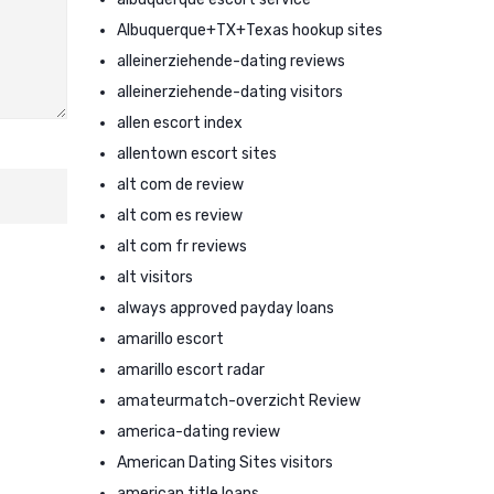
Albuquerque+TX+Texas hookup sites
alleinerziehende-dating reviews
alleinerziehende-dating visitors
allen escort index
allentown escort sites
alt com de review
alt com es review
alt com fr reviews
alt visitors
always approved payday loans
amarillo escort
amarillo escort radar
amateurmatch-overzicht Review
america-dating review
American Dating Sites visitors
american title loans