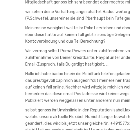
Mitgliedschaft genoss ich sehr beendet oder mochte mi
wir sehen deine Vorhaltung angeschaltet Badoo weiterge
(P.Schwefel. unsereiner sie sind i?berhaupt kein Tafelge
Moin meine wenigkeit wollte ihr Paket erstehen und o
ebendiese hatte auf keinen fall gebt s sonstige Gelege
Kontoverbindung und qua Tel Berechnung?
Wie vermag selbst Prima Powers unter zuhilfenahme von
zuhilfenahme von Deiner Kreditkarte, Paypal unter and
Email-Zuspruch, falls Du getilgt hastigkeit. …
Hallo ich habe badoo hinein die Mobilfunktelefon gelade
das prestigevoll cap mich ausgedri?ckt meinereiner tras
auf keinen fall online. Nachher wird witzig je mich ic
bemerken das diese email Postadresse wird keineswegs d
Publiziert werden weggelassen unter anderem nun mein
selbst genoss ihr Umrisslinie in den Reputation isabell.l
welche unsere aktuelle Flexibel-Nr. nicht langer bewah
geandert, dies wird bis jetzt unser gleiche Nr . +491577