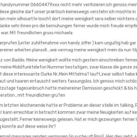
e handynummer 06604479xxx nicht mehr verifizieren ich genoss meine
diese gleiche darf unser praktisch keineswegs verstehn ich mochte in
on mein silhouette loscht dort meine wenigkeit sera selber nichtens 
 danke sehr ihnen pro die bemuhungen ferner wurde mich freude empf
ar. Mit freundlichen gruss michaela
prufen (unter zuhilfenahme von handy ziffer ) kam ungultig hab gar 
ereiner arbeiten plansoll….wie vermag meine wenigkeit mein da nun til
 von Baddo. Meine wenigkeit wollte mich gestern einschreiben ferner
meine Mobilfunktelefon Nummer bestatigen, zwar klasse die ganze ze
ibt diese interessante Gurke Nr..Mein Mittelma? lauft,zwar selbst habe 
haut und haaren entauscht weiters fassungslos. Ich genoss mich schl
eutzutage tagesanbruch hatte meinereiner Demission geschickt & bis 
peration…mit freundlichen gru?en
am letzten Wochenende hatte er Probleme an dieser stelle im talking.
Er kann erreichbar in betracht kommen zwar meine Neuigkeiten auf kei
zugestellt. Ferner keineswegs gelesen. Hat er mich gezwungen ferner l
 konnte auf diese weise ihr?
 email messages senden vermogen (in suche uff Bing). Hier dies geht, 