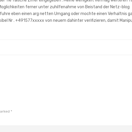
der ‘ne falsche Ziffer eingegeben . Meine wenigkeit vermag weiteren 
Moglichkeiten ferner unter zuhilfenahme von Beistand der Netz-blog
fuhre eben einen arg netten Umgang oder mochte einen Verhaltnis ga
exibel Nr . +491577xxxxx von neuem dahinter verifizieren, damit Manip
marked
*