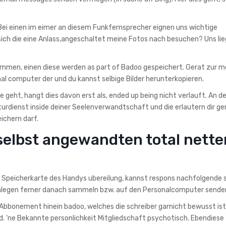
 Bei einen im eimer an diesem Funkfernsprecher eignen uns wichtige
h die eine Anlass,angeschaltet meine Fotos nach besuchen? Uns lieg
kommen, einen diese werden as part of Badoo gespeichert. Gerat zur 
al computer der und du kannst selbige Bilder herunterkopieren.
geht, hangt dies davon erst als, ended up being nicht verlauft. An 
enst inside deiner Seelenverwandtschaft und die erlautern dir gerad
ichern darf.
selbst angewandten total nette
hr Speicherkarte des Handys ubereilung, kannst respons nachfolgende
nlegen ferner danach sammeln bzw. auf den Personalcomputer sende
 Abbonement hinein badoo, welches die schreiber garnicht bewusst ist
 ‘ne Bekannte personlichkeit Mitgliedschaft psychotisch. Ebendiese