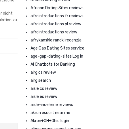
Tatsache
African Dating Sites reviews
r nicht
afrointroductions fr reviews
ulation zu
afrointroductions pl review
afrointroductions review
afrykanskie randki recenzja
Age Gap Dating Sites service
age-gap-dating-sites Log in
AI Chatbots for Banking
airg cs review
airg search
aisle cs review
aisle es review
aisle-inceleme reviews
akron escort near me
Akron+OH+Ohio login
albuquerque escort service