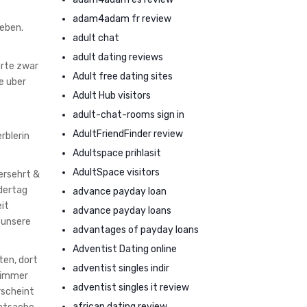
adam4adam fr review
geben.
adult chat
adult dating reviews
arte zwar
Adult free dating sites
e uber
Adult Hub visitors
adult-chat-rooms sign in
AdultFriendFinder review
rblerin
Adultspace prihlasit
AdultSpace visitors
ersehrt &
ndertag
advance payday loan
it
advance payday loans
 unsere
advantages of payday loans
Adventist Dating online
ten, dort
adventist singles indir
 nimmer
adventist singles it review
rscheint
african dating review