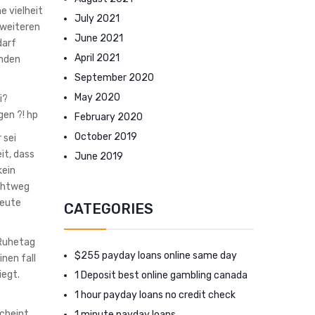
 vielheit
July 2021
 weiteren
June 2021
darf
April 2021
inden
September 2020
May 2020
i?
gen ?! hp
February 2020
October 2019
 sei
it, dass
June 2019
kein
ichtweg
heute
CATEGORIES
 Ruhetag
$255 payday loans online same day
nen fall
iegt.
1 Deposit best online gambling canada
1 hour payday loans no credit check
scheint
1 minute payday loans