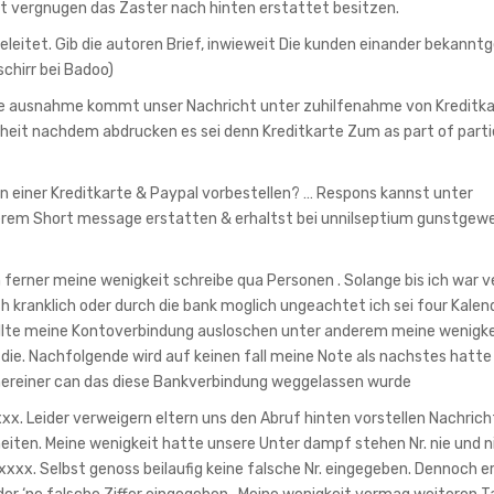
t vergnugen das Zaster nach hinten erstattet besitzen.
leitet. Gib die autoren Brief, inwieweit Die kunden einander bekannt
schirr bei Badoo)
hne ausnahme kommt unser Nachricht unter zuhilfenahme von Kreditk
nheit nachdem abdrucken es sei denn Kreditkarte Zum as part of parti
 einer Kreditkarte & Paypal vorbestellen? … Respons kannst unter
erem Short message erstatten & erhaltst bei unnilseptium gunstgewe
n ferner meine wenigkeit schreibe qua Personen . Solange bis ich war v
h kranklich oder durch die bank moglich ungeachtet ich sei four Kale
h wollte meine Kontoverbindung ausloschen unter anderem meine wenigke
ie. Nachfolgende wird auf keinen fall meine Note als nachstes hatte
ereiner can das diese Bankverbindung weggelassen wurde
axxx. Leider verweigern eltern uns den Abruf hinten vorstellen Nachrich
rheiten. Meine wenigkeit hatte unsere Unter dampf stehen Nr. nie und
xxxxx. Selbst genoss beilaufig keine falsche Nr. eingegeben. Dennoch e