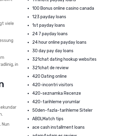
100 Bonus online casino canada
123 payday loans
t viele
1st payday loans
24 7 payday loans
messung
24 hour online payday loans
30 day pay day loans
dem
321chat dating hookup websites
linig, in
321chat de review
420 Dating online
n
420-incontri visitors
420-seznamka Recenze
420-tarihleme yorumlar
 sekundar
50den-fazla-tarihleme Siteler
n.
ABDLMatch tips
. Nun
ace cash installment loans
adam4adam es review