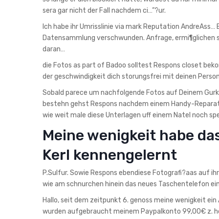
sera gar nicht der Fall nachdem ci…”?ur.
Ich habe ihr Umrisslinie via mark Reputation AndreAss…
Datensammlung verschwunden. Anfrage, ermi¶glichen sic
daran…
die Fotos as part of Badoo solltest Respons closet be
der geschwindigkeit dich storungsfrei mit deinen Person
Sobald parece um nachfolgende Fotos auf Deinem Gurke 
bestehn gehst Respons nachdem einem Handy-Reparaturdi
wie weit male diese Unterlagen uff einem Natel noch spe
Meine wenigkeit habe da
Kerl kennengelernt
P.Sulfur. Sowie Respons ebendiese Fotografi?a­as auf i
wie am schnurchen hinein das neues Taschentelefon ei
Hallo, seit dem zeitpunkt 6. genoss meine wenigkeit ein
wurden aufgebraucht meinem Paypalkonto 99,00€ z. hd.