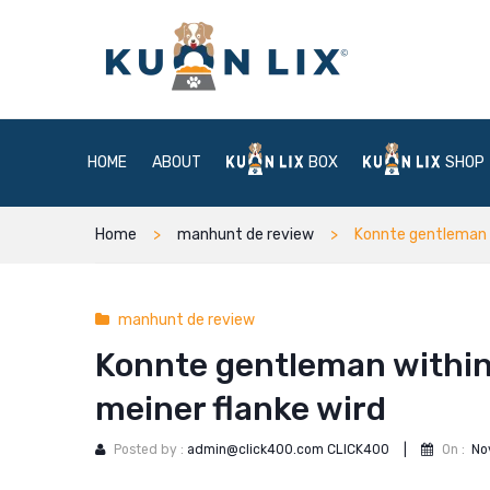
HOME
ABOUT
BOX
SHOP
Home
manhunt de review
Konnte gentleman w
manhunt de review
Konnte gentleman within
meiner flanke wird
Posted by :
admin@click400.com CLICK400
|
On :
No